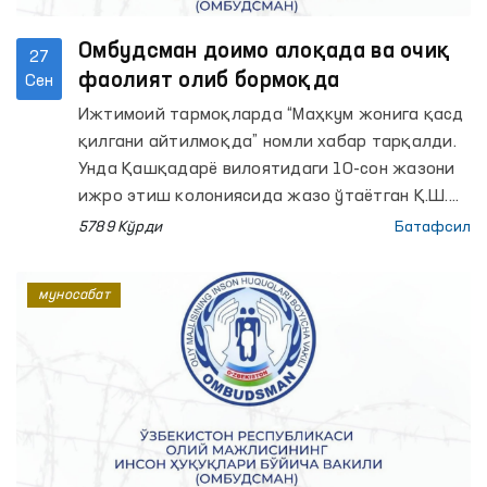
Омбудсман доимо алоқада ва очиқ
27
фаолият олиб бормоқда
Сен
Ижтимоий тармоқларда “Маҳкум жонига қасд
қилгани айтилмоқда” номли хабар тарқалди.
Унда Қашқадарё вилоятидаги 10-сон жазони
ижро этиш колониясида жазо ўтаётган Қ.Ш.
лезвия ютиш йўли билан ўз жонига қасд
5789 Кўрди
Батафсил
қилгани, Қ.Ш.нинг укасига кўра, унинг аҳволи
оғир бўлгани учун карцердан чиқарилиб,
муносабат
тиббиёт бўлимига олиб келинганлиги, ва гўёки
Омбудсман ёки ГУИН (ЖИЭД) билан алоқа
бўлганида масала ҳақида аввало уларга
хабар берилиши ва ижтимоий тармоққа
чиқарилмаслигига урғу берилган (кейинчалик
ушбу хабар жойлаштирган шахс томонидан
номаълум сабабларга кўра олиб ташланган).