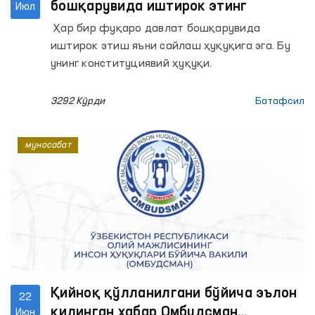
бошқарувида иштирок этинг
Июл
Ҳар бир фуқаро давлат бошқарувида
иштирок этиш яъни сайлаш ҳуқуқига эга. Бу
унинг конституциявий ҳуқуқи.
3292 Кўрди
Батафсил
муносабат
Қийноқ қўлланилгани бўйича эълон
22
қилинган хабар Омбудсман
Июн