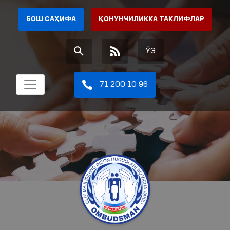
БОШ САҲИФА
ҚОНУНЧИЛИККА ТАКЛИФЛАР
ЎЗ
71 200 10 96