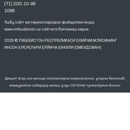
(71) 200-10-96
1096
Ушбу сайт материалларидан фойдаланганда,
www.ombudsman.uz
сайтига боғланиш керак
2026 © ЎЗБЕКИСТОН РЕСПУБЛИКАСИ ОЛИЙ МАЖЛИСИНИНГ
ИНСОН ҲУҚУҚЛАРИ БЎЙИЧА ВАКИЛИ (ОМБУДСМАН)
Диққат! Агар сиз матнда хатоликларни аниқласангиз, уларни белгилаб,
маъмуриятни хабардор қилиш учун Ctrl+Enter тугмаларини босинг