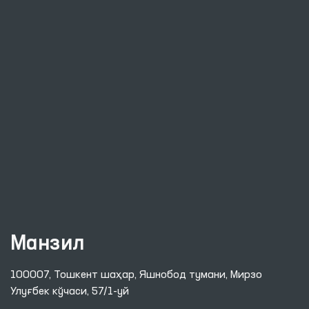
Манзил
100007, Тошкент шаҳар, Яшнобод тумани, Мирзо
Улуғбек кўчаси, 57/1-уй