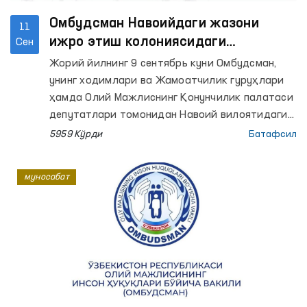
Омбудсман Навоийдаги жазони
11
ижро этиш колониясидаги
Сен
маҳкумдан мурожаат олди
Жорий йилнинг 9 сентябрь куни Омбудсман,
унинг ходимлари ва Жамоатчилик гуруҳлари
ҳамда Олий Мажлиснинг Қонунчилик палатаси
депутатлари томонидан Навоий вилоятидаги
11-сон Жазони ижро этиш колониясига амалга
5959 Кўрди
Батафсил
оширилган мониторинг ташрифи чоғида ушбу
колонияда жазо муддатини ўтаётган маҳкум
муносабат
Даулетмурат Тажимуратов билан
қонунчиликда белгиланган тартибда
учрашилиб, суҳбатлашилди.