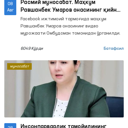
Расмий муносабат. Маҳкум
08
Равшанбек Умаров онасининг қийноқ
Авг
бўйича видео мурожаати ўрганилди
Facеbook ижтимоий тармоғида маҳкум
– Омбудсман
Равшанбек Умаров онасининг видео
мурожаати Омбудсман томонидан ўрганилди.
6049 Кўрди
Батафсил
муносабат
Инсонпарварлик тамойилининг