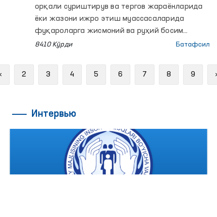
орқали суриштирув ва тергов жараёнларида
ёки жазони ижро этиш муассасаларида
фуқароларга жисмоний ва руҳий босим
ўтказиш, қийноққа солишга оид қатор
8410 Кўрди
Батафсил
хабарлар тарқалиб, кенг жамоатчилик
эътирозларига сабаб бўлмоқда.
Previous
«
2
3
4
5
6
7
8
9
Интервью