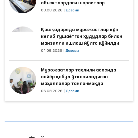
объектлардаги шароитлар
яхшиланди
03.08.2026
|
Давоми
Қашқадарёда мурожаатлар кўп
келиб тушаётган ҳудудлар билан
манзилли ишлаш йўлга қўйилди
04.08.2026
|
Давоми
Мурожаатлар таҳлили асосида
сайёр қабул ўтказиладиган
маҳаллалар танланмоқда
06.08.2026
|
Давоми