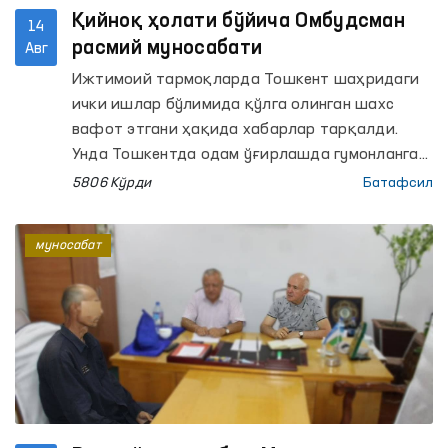
Қийноқ ҳолати бўйича Омбудсман
14
расмий муносабати
Авг
Ижтимоий тармоқларда Тошкент шаҳридаги
ички ишлар бўлимида қўлга олинган шахс
вафот этгани ҳақида хабарлар тарқалди.
Унда Тошкентда одам ўғирлашда гумонланган
2 шахс ушлангани ва улардан бири вафот
5806 Кўрди
Батафсил
этгани айтилмоқда.
муносабат