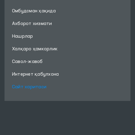
Омбудсман ҳақида
Ахборот хизмати
Нашрлар
Халқаро ҳамкорлик
Савол-жавоб
Интернет қабулхона
Сайт харитаси