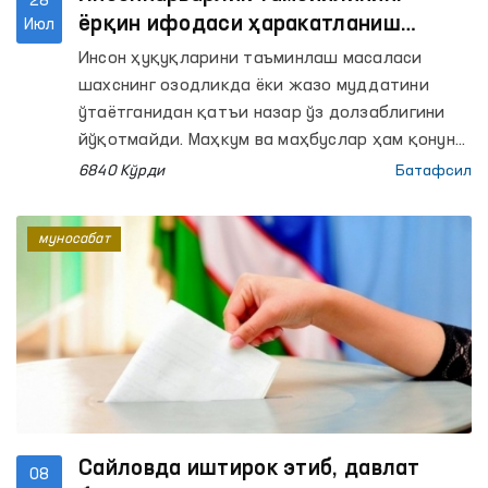
28
ёрқин ифодаси ҳаракатланиш
Июл
эркинлиги чекланган
Инсон ҳуқуқларини таъминлаш масаласи
муассасаларда ҳам ўз аксини
шахснинг озодликда ёки жазо муддатини
топмоқда
ўтаётганидан қатъи назар ўз долзаблигини
йўқотмайди. Маҳкум ва маҳбуслар ҳам қонун
ҳужжатларида белгиланган муайян
6840 Кўрди
Батафсил
ҳуқуқларга эга. Хусусан, Конституциямизда
озодликдан маҳрум этилган шахслар ўзига
муносабат
нисбатан инсоний муомалада бўлиниши ҳамда
инсон шахсига хос бўлган қадр-қиммати
ҳурмат қилиниши ҳуқуқига эга экани
белгиланган.
Сайловда иштирок этиб, давлат
08