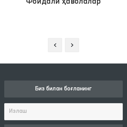
Фойдали ҳаволалар
ЖАМОАВИЙ МУРОЖААТЛАР
ПОРТАЛИ
‹
›
Биз билан боғланинг