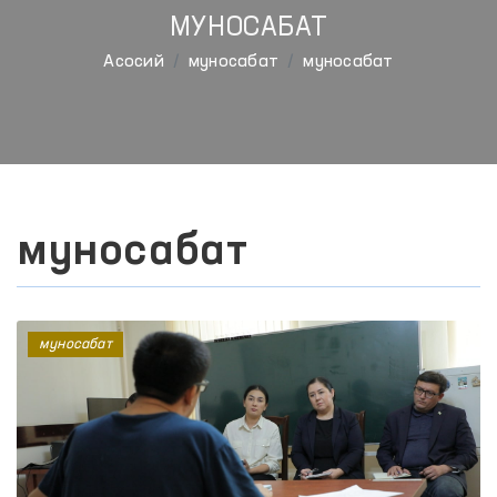
МУНОСАБАТ
Aсосий
муносабат
муносабат
муносабат
муносабат