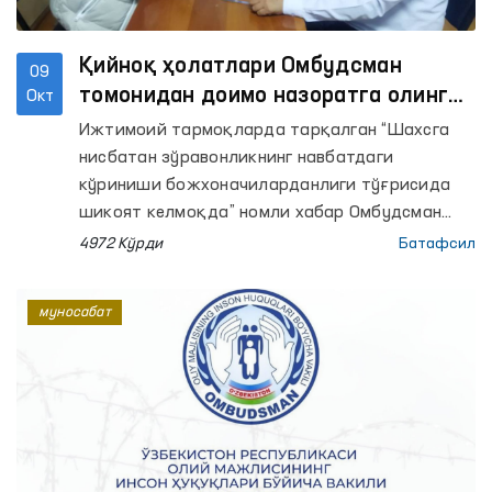
Қийноқ ҳолатлари Омбудсман
09
томонидан доимо назоратга олинган
Окт
ҳолда ўрганилади
Ижтимоий тармоқларда тарқалган “Шахсга
нисбатан зўравонликнинг навбатдаги
кўриниши божхоначиларданлиги тўғрисида
шикоят келмоқда” номли хабар Омбудсман
томонидан назоратга олинган ҳолда
4972 Кўрди
Батафсил
ўрганилди.
муносабат