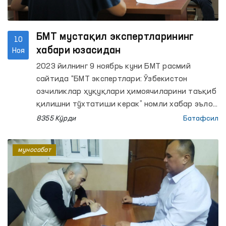
БМТ мустақил экспертларининг
10
хабари юзасидан
Ноя
2023 йилнинг 9 ноябрь куни БМТ расмий
сайтида “БМТ экспертлари: Ўзбекистон
озчиликлар ҳуқуқлари ҳимоячиларини таъқиб
қилишни тўхтатиши керак” номли хабар эълон
қилинди. Унда мустақил экспертлар
8355 Кўрди
Батафсил
Даулетмурат Тажимуратовнинг аҳволидан
чуқур хавотирда эканликлари ва қамоқхонада
муносабат
унга нисбатан таҳдид, ҳақорат ва
ғайриинсоний муносабатда бўлинаётганини
билдирган.