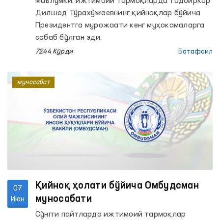
Маълумки, ижтимоий тармоқларда тадбиркор
муносабати
Дилшод Тўрахўжаевнинг қийноқлар бўйича
Президентга мурожаати кенг муҳокамаларга
сабаб бўлган эди.
7244 Кўрди
Батафсил
муносабат
Қийноқ ҳолати бўйича Омбудсман
07
муносабати
Июн
Сўнгги пайтларда ижтимоий тармоқлар