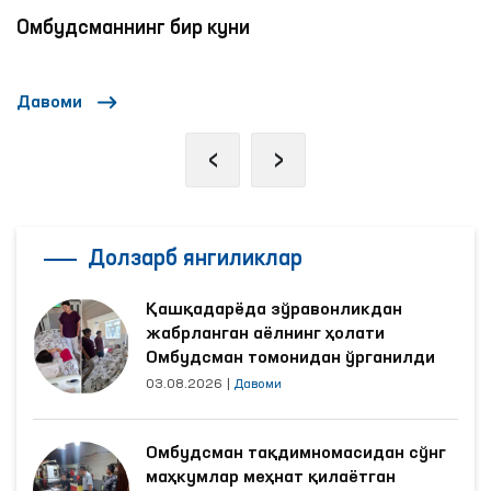
Омбудсманнинг бир куни
Давоми
‹
›
Долзарб янгиликлар
Қашқадарёда зўравонликдан
жабрланган аёлнинг ҳолати
Омбудсман томонидан ўрганилди
03.08.2026
|
Давоми
Омбудсман тақдимномасидан сўнг
маҳкумлар меҳнат қилаётган