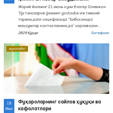
назоратига олинди
Жорий йилнинг 21 июнь куни блогер Олимжон
Тўхтаназаров ўзининг youtoube ижтимоий
тармоқдаги саҳифасида “Ҳибсхонада
маҳкумлар калтакланмоқда” сарлавҳаси
остида видеомурожаат қолдирди.
2829 Кўрди
Батафсил
муносабат
Фуқароларнинг сайлов ҳуқуқи ва
19
кафолатлари
Июн