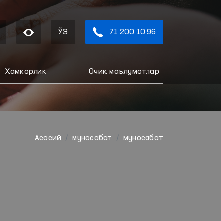
ЎЗ
71 200 10 96
Ҳамкорлик
Очиқ маълумотлар
Aсосий
муносабат
муносабат