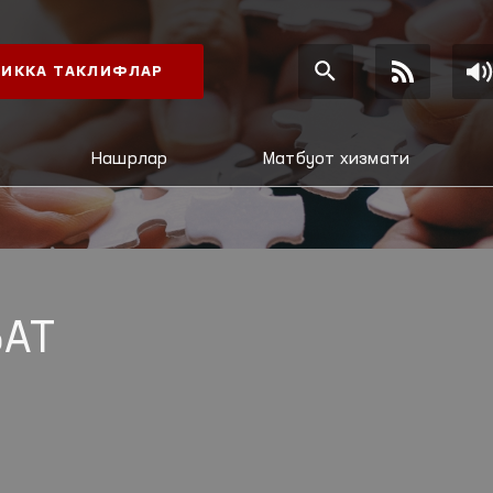
ИККА ТАКЛИФЛАР
Нашрлар
Матбуот хизмати
АТ