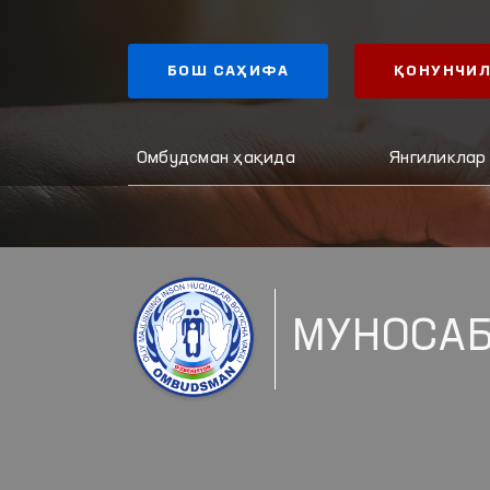
БОШ САҲИФА
ҚОНУНЧИЛ
Омбудсман ҳақида
Янгиликлар
МУНОСАБ