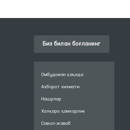
ислоҳотлар асосини
ташкил этади.
Биз билан боғланинг
Омбудсман ҳақида
Ахборот хизмати
Нашрлар
Халқаро ҳамкорлик
Савол-жавоб