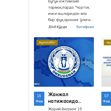
туманидаги ўлим
Бугун ижтимоий
ҳолати Омбудсман
тармоқларда “Чортоқ
назоратига
ички ишларидан яна
олинди
бир фуқаронинг ўлиги
чиқди” сарлавҳаси
3146 Кўрди
Батафсил
остида хабарлар
тарқалди.
муносабат
му
Жанжал
15
07
натижасида
Фев
Фев
вафот этган аёл
Жорий йилнинг 15