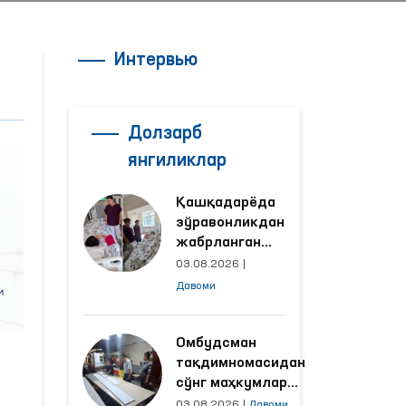
Интервью
Долзарб
янгиликлар
Қашқадарёда
зўравонликдан
жабрланган
аёлнинг ҳолати
03.08.2026
|
Омбудсман
Давоми
томонидан
ўрганилди
Омбудсман
тақдимномасидан
сўнг маҳкумлар
меҳнат қилаётган
03.08.2026
|
Давоми