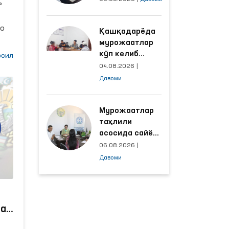
ь
объектлардаги
шароитлар
ро
Қашқадарёда
яхшиланди
ли
мурожаатлар
кўп келиб
га
сил
тушаётган
ан
04.08.2026
|
ҳудудлар
Давоми
билан
манзилли
ишлаш йўлга
Мурожаатлар
ада
қўйилди
таҳлили
ари
асосида сайёр
и,
қабул
06.08.2026
|
ўтказиладиган
нос
Давоми
маҳаллалар
танланмоқда
а
аги
и