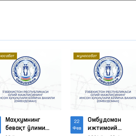
носабат
муносабат
Маҳкумнинг
Омбудсман
22
бевақт ўлими
ижтимоий
Фев