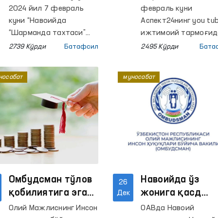
муносабат
хабар Омбудсм
2024 йил 7 февраль
февраль куни
билдирди
томонидан
куни “Навоийда
Аспект24нинг you tube
“Шарманда тахтаси”
ўрганилмоқда
ижтимоий тармоғид
пайдо бўлди”
саҳифасида “Тошке
2739 Кўрди
Батафсил
2495 Кўрди
Бата
сарлавҳада хабар
шаҳар прокуратура
эълон қилинди.
депутатни қийноққа
носабат
муносабат
солишдими” сарлав
остида видеохабар
тарқалди.
Омбудсман тўлов
Навоийда ўз
26
қобилиятига эга
жонига қасд
Дек
бўлмаган ота-она
қилган маҳкум
Олий Мажлиснинг Инсон
ОАВда Навоий