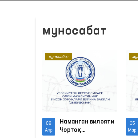
муносабат
муносабат
му
Наманган вилояти
08
05
Чортоқ
Апр
Мар