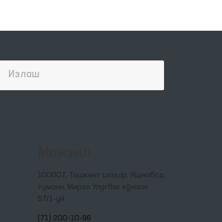
Манзил
100007, Тошкент шаҳар, Яшнобод
тумани, Мирзо Улуғбек кўчаси,
57/1-уй
(71) 200-10-96