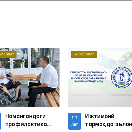
носабат
муносабат
Намангандаги
Ижтимоий
09
профилактика
тармоқда эъло
Авг