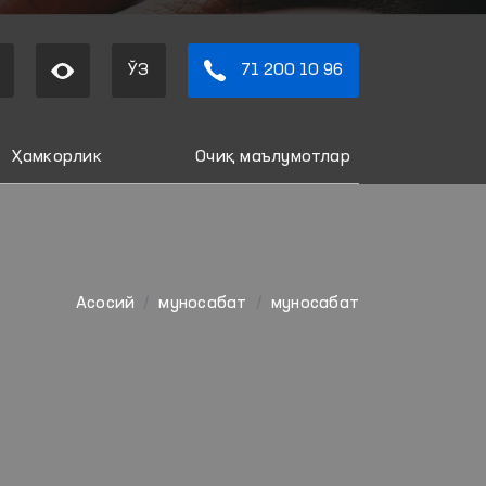
ЎЗ
71 200 10 96
Ҳамкорлик
Очиқ маълумотлар
Aсосий
муносабат
муносабат