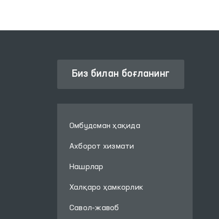
Биз билан боғланинг
Омбудсман ҳақида
Ахборот хизмати
Нашрлар
Халқаро ҳамкорлик
Савол-жавоб