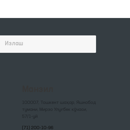
Манзил
100007, Тошкент шаҳар, Яшнобод
тумани, Мирзо Улуғбек кўчаси,
57/1-уй
(71) 200-10-96