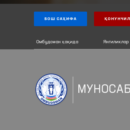
БОШ САҲИФА
ҚОНУНЧИЛ
Омбудсман ҳақида
Янгиликлар
МУНОСАБ