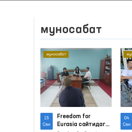
муносабат
муносабат
му
Freedom for
15
04
Eurasia сайтидаги
Сен
Сен