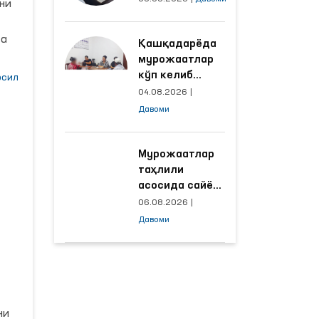
уни
объектлардаги
шароитлар
иб
да
Қашқадарёда
яхшиланди
мурожаатлар
кўп келиб
сил
тушаётган
ар
04.08.2026
|
ҳудудлар
ди”
Давоми
билан
манзилли
ишлаш йўлга
Мурожаатлар
қўйилди
таҳлили
асосида сайёр
га
қабул
06.08.2026
|
ўтказиладиган
ост
Давоми
маҳаллалар
танланмоқда
зид
лган
ш
ни