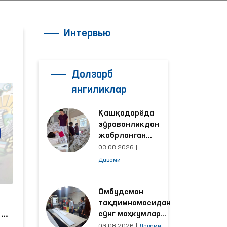
Интервью
Долзарб
янгиликлар
Қашқадарёда
зўравонликдан
жабрланган
аёлнинг ҳолати
03.08.2026
|
Омбудсман
Давоми
томонидан
ўрганилди
Омбудсман
тақдимномасидан
н
сўнг маҳкумлар
меҳнат қилаётган
03.08.2026
|
Давоми