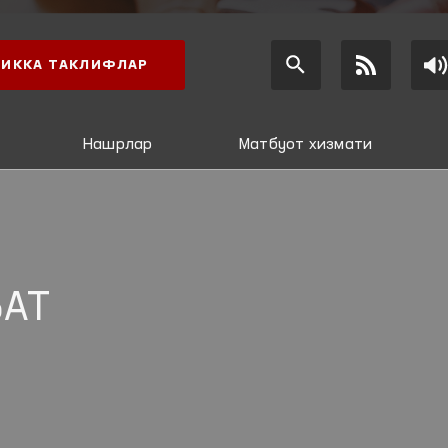
ИККА ТАКЛИФЛАР
Нашрлар
Матбуот хизмати
АТ