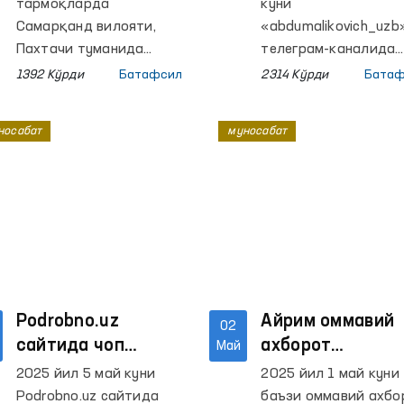
та ОДАМ ТЕПА
тармоқларда
куни
3 таси ПОЛДА.”
Самарқанд вилояти,
«abdumalikovich_uzb
Пахтачи туманида
хабари бўйича
телеграм-каналида
яшовчи Н.Э.
Жазони ижро этиш
Омбудсман
1392 Кўрди
Батафсил
2314 Кўрди
Батаф
профилактика
департаментининг
муносабати
инспектори томонидан
Тошкент вилоятида
носабат
муносабат
калтаклангани, 102га
жойлашган Маркази
мурожаат қилган
тергов ҳибсхонасид
бўлса-да, ҳолат келиб
белгиланган меъёрд
ўрганилмагани бўйича
ортиқ шахс
видеохабар тарқалди.
сақланаётгани ҳақи
хабар эълон қилинди
Podrobno.uz
Айрим оммавий
02
сайтида чоп
ахборот
Май
этилган
воситаларидаги
2025 йил 5 май куни
2025 йил 1 май куни
компенсация
хабарларга
Podrobno.uz сайтида
баъзи оммавий ахбо