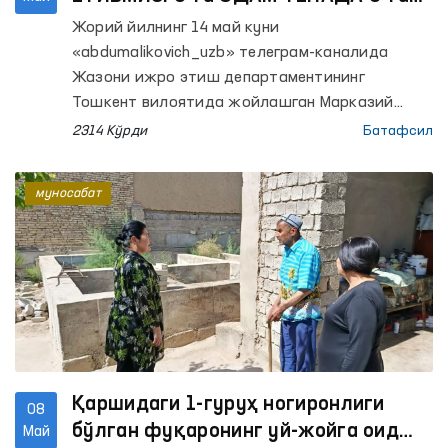
ПОЛДА.” хабари бўйича Омбудсман
Жорий йилнинг 14 май куни
муносабати
«abdumalikovich_uzb» телеграм-каналида
Жазони ижро этиш департаментининг
Тошкент вилоятида жойлашган Марказий
тергов ҳибсхонасида белгиланган меъёрдан
2314 Кўрди
Батафсил
ортиқ шахс сақланаётгани ҳақида хабар
эълон қилинди.
муносабат
Қаршидаги 1-гуруҳ ногиронлиги
08
бўлган фуқаронинг уй-жойга оид
Май