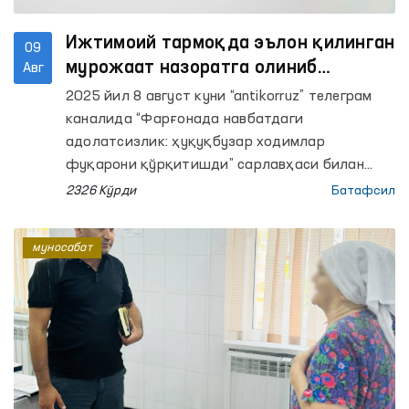
Ижтимоий тармоқда эълон қилинган
09
мурожаат назоратга олиниб
Авг
ўрганилмоқда
2025 йил 8 август куни “antikorruz” телеграм
каналида “Фарғонада навбатдаги
адолатсизлик: ҳуқуқбузар ходимлар
фуқарони қўрқитишди” сарлавҳаси билан
видеоматериал тарқатилди. Унда Фарғона
2326 Кўрди
Батафсил
шаҳрида фуқаро А.Йўлдашевга нисбатан
патруль-пост хизмати ходимлари томонидан
муносабат
қонунга зид хатти-ҳаракатлар қилингани ва у
бузилган ҳуқуқларини тиклаш мақсадида
Омбудсманга мурожаат қилгани қайд этилган.