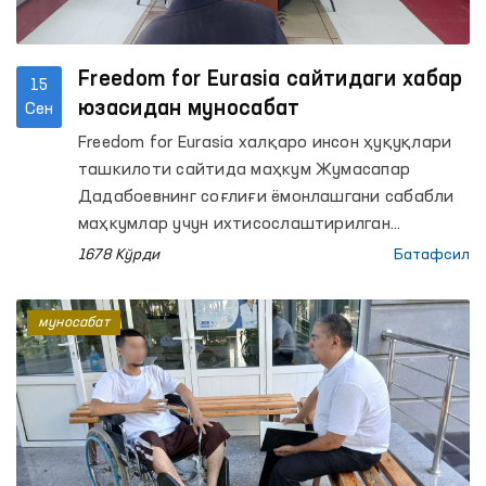
Freedom for Eurasia сайтидаги хабар
15
юзасидан муносабат
Сен
Freedom for Eurasia халқаро инсон ҳуқуқлари
ташкилоти сайтида маҳкум Жумасапар
Дадабоевнинг соғлиғи ёмонлашгани сабабли
маҳкумлар учун ихтисослаштирилган
касалхонага жойлаштирилгани ҳақида хабар
1678 Кўрди
Батафсил
эълон қилинди. Хабарда, шунингдек,
маҳкумнинг отаси Э.Дадабоев томонидан
муносабат
2025 йил 2 сентябрь куни Олий Мажлиснинг
Инсон ҳуқуқлари бўйича вакили (Омбудсман)га
мурожаат қилингани қайд этилган.