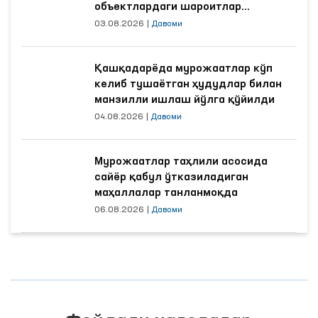
объектлардаги шароитлар
яхшиланди
03.08.2026
|
Давоми
Қашқадарёда мурожаатлар кўп
келиб тушаётган ҳудудлар билан
манзилли ишлаш йўлга қўйилди
04.08.2026
|
Давоми
Мурожаатлар таҳлили асосида
сайёр қабул ўтказиладиган
маҳаллалар танланмоқда
06.08.2026
|
Давоми