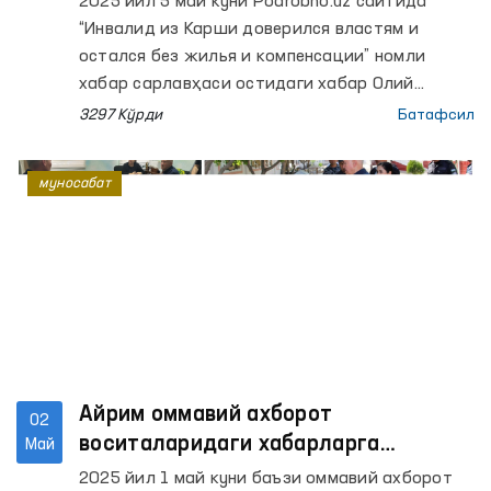
2025 йил 5 май куни Podrobno.uz сайтида
“Инвалид из Карши доверился властям и
остался без жилья и компенсации” номли
хабар сарлавҳаси остидаги хабар Олий
Мажлиснинг Инсон ҳуқуқлари бўйича вакили
3297 Кўрди
Батафсил
(Омбудсман) назоратига олинди ва
ўрганилмоқда.
муносабат
Айрим оммавий ахборот
02
воситаларидаги хабарларга
Май
муносабат
2025 йил 1 май куни баъзи оммавий ахборот