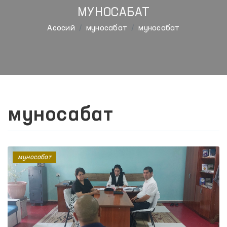
МУНОСАБАТ
Aсосий
муносабат
муносабат
муносабат
муносабат