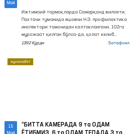
Май
Ижтимоий тармоқларда Самарқанд вилояти,
Пахтачи туманида яшовчи Н.Э. профилактика
инспектори томонидан калтаклангани, 102га
мурожаат қилган бўлса-да, ҳолат келиб
ўрганилмагани бўйича видеохабар тарқалди.
1392 Кўрди
Батафсил
муносабат
“БИТТА КАМЕРАДА 9 та ОДАМ
15
ЁТИБМИЗ. 6 та ОДАМ ТЕПАДА 3 таси
Май