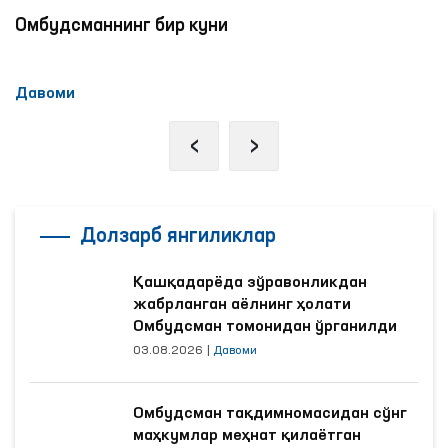
Омбудсманнинг бир куни
Давоми
‹
›
Долзарб янгиликлар
Қашқадарёда зўравонликдан
жабрланган аёлнинг ҳолати
Омбудсман томонидан ўрганилди
03.08.2026
|
Давоми
Омбудсман тақдимномасидан сўнг
маҳкумлар меҳнат қилаётган