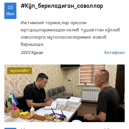
#Кўп_бериладиган_саволлар
22
Июн
Ижтимоий тармоқлар орқали
юртдошларимиздан келиб тушаётган кўплаб
саволларга мутахассисларимиз жавоб
беришади.
2222 Кўрди
Батафсил
муносабат