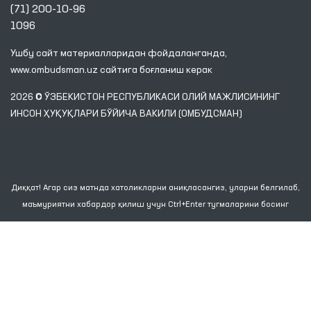
(71) 200-10-96
1096
Ушбу сайт материалларидан фойдаланганда,
www.ombudsman.uz
сайтига боғланиш керак
2026 © ЎЗБЕКИСТОН РЕСПУБЛИКАСИ ОЛИЙ МАЖЛИСИНИНГ
ИНСОН ҲУҚУҚЛАРИ БЎЙИЧА ВАКИЛИ (ОМБУДСМАН)
Диққат! Агар сиз матнда хатоликларни аниқласангиз, уларни белгилаб,
маъмуриятни хабардор қилиш учун Ctrl+Enter тугмаларини босинг