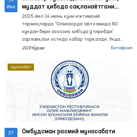
14
муддат ҳибсда сақланаётгани
Июн
бўйича тарқалган хабарга
2025 йил 14 июнь куни ижтимоий
Омбудсман муносабати
тармоқларда “Олмазорда аёл камида 80
кундан бери асоссиз ҳибсда ўтирибди”
сарлавҳаси остида хабар тарқалди. Унда
фуқаро Н.Давранова Тошкент шаҳар Олмазор
2119 Кўрди
Батафсил
туман прокуратураси ва ички ишлар
органлари томонидан узоқ муддат ҳибсда
муносабат
сақланаётгани қайд этилган.
Омбудсман расмий муносабати
27