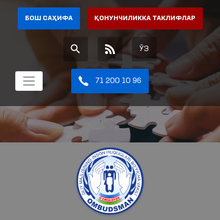
БОШ САҲИФА
ҚОНУНЧИЛИККА ТАКЛИФЛАР
ЎЗ
71 200 10 96