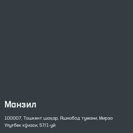
Манзил
100007, Тошкент шаҳар, Яшнобод тумани, Мирзо
Улуғбек кўчаси, 57/1-уй