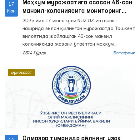
Маҳкум мурожаатига асосан 46-сон
17
манзил-колониясига мониторинг
Июн
ташрифи амалга оширилди
2025 йил 17 июнь куни NUZ.UZ интернет
нашрида эълон қилинган мурожаатда Тошкент
вилоятида жойлашган 46-сон манзил
колониясида жазони ўтаётган маҳкум
томонидан муассаса шароити, меҳнатга жалб
2614 Кўрди
Батафсил
қилиш, санитария талаблари, озиқ-овқат
билан таъминлаш, муомала маданияти ва
муносабат
жазо муддатига таъсир қилиш билан боғлиқ
ҳолатлар баён этилган.
Олмазор туманида аёлнинг узоқ