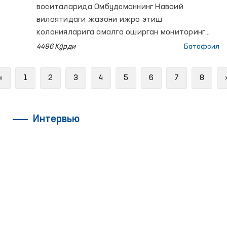
воситаларида Омбудсманнинг Навоий
вилоятидаги жазони ижро этиш
колонияларига амалга оширган мониторинг
ташрифларида маҳкумлар билан
4496 Кўрди
Батафсил
учрашилмаганлиги ҳақида хабар тарқалди.
Ушбу хабар жамоатчиликни чалғитувчи ва
Previous
«
1
2
3
4
5
6
7
8
нотўғри ахборотларга асосланган.
Интервью