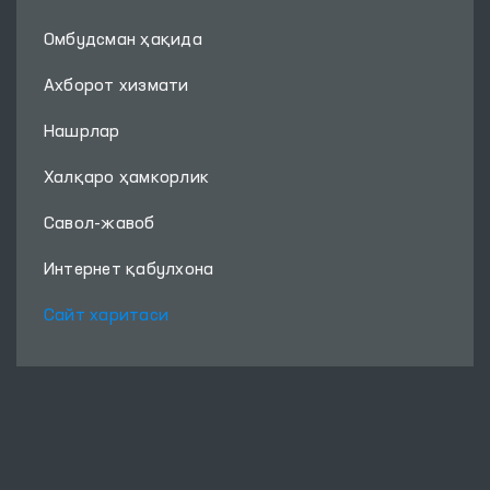
Омбудсман ҳақида
Ахборот хизмати
Нашрлар
Халқаро ҳамкорлик
Савол-жавоб
Интернет қабулхона
Сайт харитаси