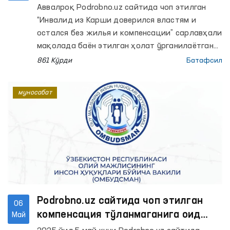
мурожаати юзасидан ўрганиш
Аввалроқ Podrobno.uz сайтида чоп этилган
якунланди
“Инвалид из Карши доверился властям и
остался без жилья и компенсации” сарлавҳали
мақолада баён этилган ҳолат ўрганилаётгани
маълум қилинган эди.
861 Кўрди
Батафсил
муносабат
Podrobno.uz сайтида чоп этилган
06
компенсация тўланмаганига оид
Май
хабар юзасидан муносабат