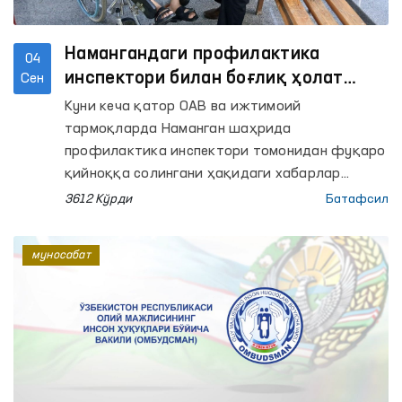
Намангандаги профилактика
04
инспектори билан боғлиқ ҳолат
Сен
Омбудсман назоратига олинган
Куни кеча қатор ОАВ ва ижтимоий
тармоқларда Наманган шаҳрида
профилактика инспектори томонидан фуқаро
қийноққа солингани ҳақидаги хабарлар
тарқалди.
3612 Кўрди
Батафсил
муносабат