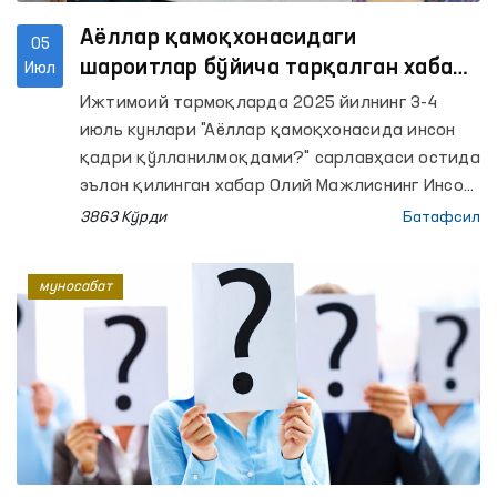
Аёллар қамоқхонасидаги
05
шароитлар бўйича тарқалган хабар
Июл
Омбудсман томонидан ўрганилди
Ижтимоий тармоқларда 2025 йилнинг 3-4
июль кунлари "Аёллар қамоқхонасида инсон
қадри қўлланилмоқдами?" сарлавҳаси остида
эълон қилинган хабар Олий Мажлиснинг Инсон
ҳуқуқлари бўйича вакили (омбудсман)
3863 Кўрди
Батафсил
томонидан назоратга олиниб, ўрганилди.
муносабат