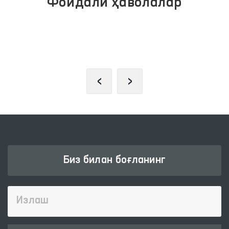
Фойдали ҳаволалар
ЖАМОАВИЙ МУРОЖААТЛАР
ПОРТАЛИ
‹
›
Биз билан боғланинг