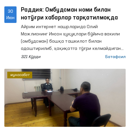
Раддия: Омбудсман номи билан
30
нотўғри хабарлар тарқатилмоқда
Июн
Айрим интернет нашрларида Олий
Мажлиснинг Инсон ҳуқуқлари бўйича вакили
(омбудсман) бошқа ташкилот билан
адаштирилиб, ҳақиқатга тўғри келмайдиган
хабарлар тарқатилди.
321 Кўрди
Батафсил
муносабат