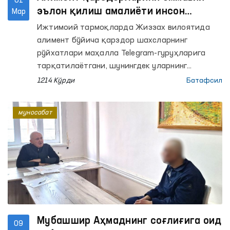
01
эълон қилиш амалиёти инсон
Мар
ҳуқуқларига зид — Омбудсман
Ижтимоий тармоқларда Жиззах вилоятида
алимент бўйича қарздор шахсларнинг
рўйхатлари маҳалла Telegram-гуруҳларига
тарқатилаётгани, шунингдек уларнинг
фотосуратлари маҳалла бинолари ва масжид
1214 Кўрди
Батафсил
ҳудудларига илиб қўйилаётгани ҳақидаги
хабарлар кенг муҳокама қилинмоқда.
муносабат
Мубашшир Аҳмаднинг соғлиғига оид
09