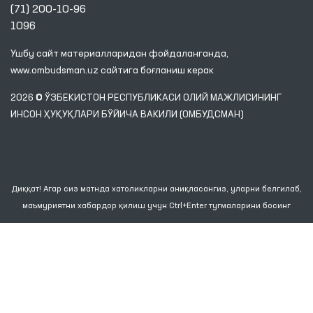
(71) 200-10-96
1096
Ушбу сайт материалларидан фойдаланганда,
www.ombudsman.uz
сайтига боғланиш керак
2026 © ЎЗБЕКИСТОН РЕСПУБЛИКАСИ ОЛИЙ МАЖЛИСИНИНГ
ИНСОН ҲУҚУҚЛАРИ БЎЙИЧА ВАКИЛИ (ОМБУДСМАН)
Диққат! Агар сиз матнда хатоликларни аниқласангиз, уларни белгилаб,
маъмуриятни хабардор қилиш учун Ctrl+Enter тугмаларини босинг