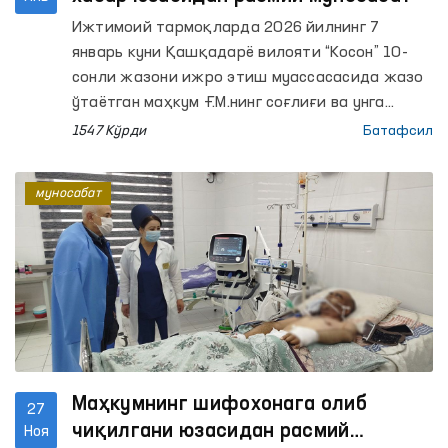
Ижтимоий тармоқларда 2026 йилнинг 7
январь куни Қашқадарё вилояти “Косон” 10-
сонли жазони ижро этиш муассасасида жазо
ўтаётган маҳкум Ғ.М.нинг соғлиғи ва унга
нисбатан муносабат билан боғлиқ хабар
1547 Кўрди
Батафсил
эълон қилинди. Мазкур ҳолат дарҳол Олий
Мажлиснинг Инсон ҳуқуқлари бўйича вакили
муносабат
(омбудсман) томонидан назоратга олиниб, шу
куни унинг Қашқадарё вилоятидаги
минтақавий вакили томонидан жойига чиқиб
ўрганилди.
Маҳкумнинг шифохонага олиб
27
чиқилгани юзасидан расмий
Ноя