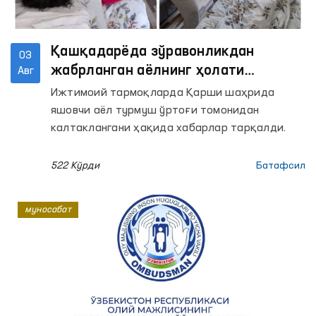
Қашқадарёда зўравонликдан
03
жабрланган аёлнинг ҳолати
Авг
Омбудсман томонидан ўрганилди
Ижтимоий тармоқларда Қарши шаҳрида
яшовчи аёл турмуш ўртоғи томонидан
калтаклангани ҳақида хабарлар тарқалди.
522 Кўрди
Батафсил
муносабат