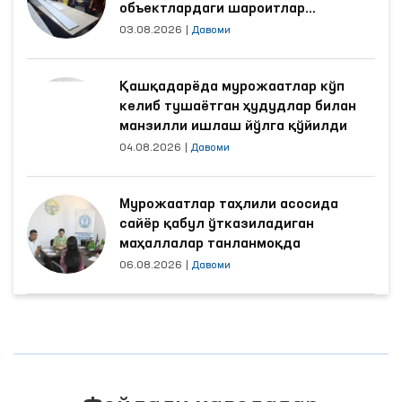
объектлардаги шароитлар
яхшиланди
03.08.2026
|
Давоми
Қашқадарёда мурожаатлар кўп
келиб тушаётган ҳудудлар билан
манзилли ишлаш йўлга қўйилди
04.08.2026
|
Давоми
Мурожаатлар таҳлили асосида
сайёр қабул ўтказиладиган
маҳаллалар танланмоқда
06.08.2026
|
Давоми