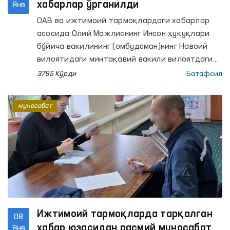
хабарлар ўрганилди
Янв
ОАВ ва ижтимоий тармоқлардаги хабарлар
асосида Олий Мажлиснинг Инсон ҳуқуқлари
бўйича вакилининг (омбудсман)нинг Навоий
вилоятидаги минтақавий вакили вилоятдаги
5-сонли жазони ижро этиш колониясига
3795 Кўрди
Батафсил
мониторинг ташрифини амалга оширди. Унда
ушбу колонияда жазо муддатини ўтаётган
муносабат
маҳкум А.Т. (Мубашшир Аҳмад)нинг соғлиғи ва
сақланиш шароити ўрганилди.
Ижтимоий тармоқларда тарқалган
08
хабар юзасидан расмий муносабат
Янв