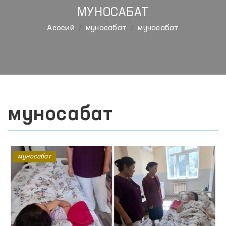
МУНОСАБАТ
Aсосий
муносабат
муносабат
муносабат
муносабат