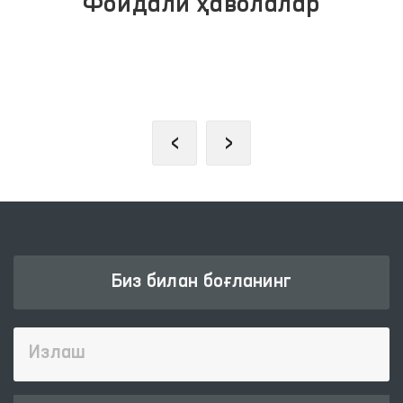
Фойдали ҳаволалар
ПРЕЗИДЕНТНИНГ РАСМИЙ
ВЕБ-САЙТИ
‹
›
Биз билан боғланинг