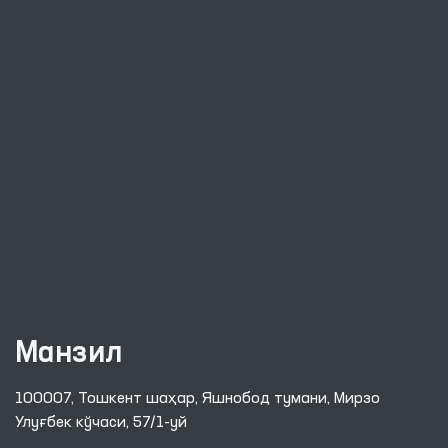
Манзил
100007, Тошкент шаҳар, Яшнобод тумани, Мирзо
Улуғбек кўчаси, 57/1-уй