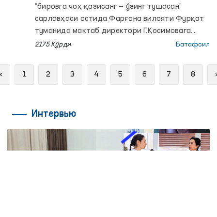
“бировга чоҳ қазисанг — ўзинг тушасан”
сарлавҳаси остида Фарғона вилояти Фурқат
туманида мактаб директори Г.Қосимовага
нисбатан ички ишлар органлари ходимлари
2175 Кўрди
Батафсил
томонидан содир этилган қадр-қимматини
камситувчи хатти-ҳаракатлар ҳақида видео
Previous
«
1
2
3
4
5
6
7
8
материал эълон қилинди.
Интервью