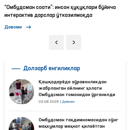
“Омбудсман соати”: инсон ҳуқуқлари бўйича
интерактив дарслар ўтказилмоқда
Давоми
‹
›
Долзарб янгиликлар
Қашқадарёда зўравонликдан
жабрланган аёлнинг ҳолати
Омбудсман томонидан ўрганилди
03.08.2026
|
Давоми
Омбудсман тақдимномасидан сўнг
маҳкумлар меҳнат қилаётган