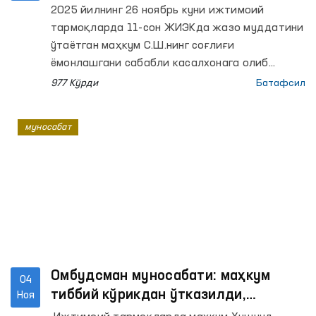
муносабат
2025 йилнинг 26 ноябрь куни ижтимоий
тармоқларда 11-сон ЖИЭКда жазо муддатини
ўтаётган маҳкум С.Ш.нинг соғлиғи
ёмонлашгани сабабли касалхонага олиб
келингани ва оила аъзоларини ичкарига
977 Кўрди
Батафсил
киритилмаётгани, маҳкумга тан жароҳати
етказилгани бўйича хабарлар тарқалди.
муносабат
Хабарларда блогер томонидан ушбу ҳолат
юзасидан Омбудсманга мурожаат қилингани,
лекин ҳеч қандай чора кўрилмагани иддао
қилинган.
Омбудсман муносабати: маҳкум
04
тиббий кўрикдан ўтказилди,
Ноя
зўравонлик аломатлари