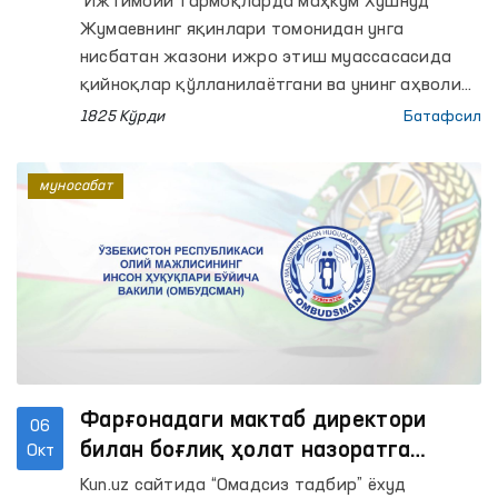
Ижтимоий тармоқларда маҳкум Хушнуд
аниқланмади
Жумаевнинг яқинлари томонидан унга
нисбатан жазони ижро этиш муассасасида
қийноқлар қўлланилаётгани ва унинг аҳволи
оғир эканлиги ҳақида видеомурожаат
1825 Кўрди
Батафсил
тарқалди.
муносабат
Фарғонадаги мактаб директори
06
билан боғлиқ ҳолат назоратга
Окт
олинган ҳолда ўрганилди
Kun.uz сайтида “Омадсиз тадбир” ёхуд