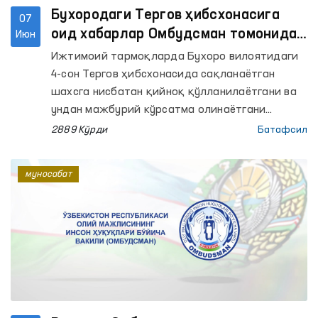
Бухородаги Тергов ҳибсхонасига
07
оид хабарлар Омбудсман томонидан
Июн
ўрганилди
Ижтимоий тармоқларда Бухоро вилоятидаги
4-сон Тергов ҳибсхонасида сақланаётган
шахсга нисбатан қийноқ қўлланилаётгани ва
ундан мажбурий кўрсатма олинаётгани
ҳақида хабарлар тарқалди.
2889 Кўрди
Батафсил
муносабат