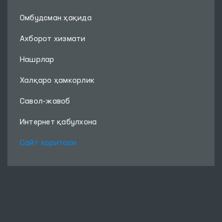
Омбудсман ҳақида
Ахборот хизмати
Нашрлар
Халқаро ҳамкорлик
Савол-жавоб
Интернет қабулхона
Сайт харитаси