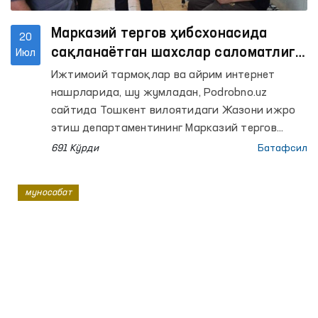
Марказий тергов ҳибсхонасида
20
сақланаётган шахслар саломатлиги
Июл
билан боғлиқ хабарлар ўрганилди
Ижтимоий тармоқлар ва айрим интернет
нашрларида, шу жумладан, Podrobno.uz
сайтида Тошкент вилоятидаги Жазони ижро
этиш департаментининг Марказий тергов
ҳибсхонасида сақланаётган шахсларнинг
691 Кўрди
Батафсил
саломатлиги билан боғлиқ ҳолатлар ҳақида
тарқалган ҳамда Омбудсман томонидан
муносабат
ҳолатни ўрганиш сўралган хабарлар юзасидан
қуйидагилар маълум қилинади.