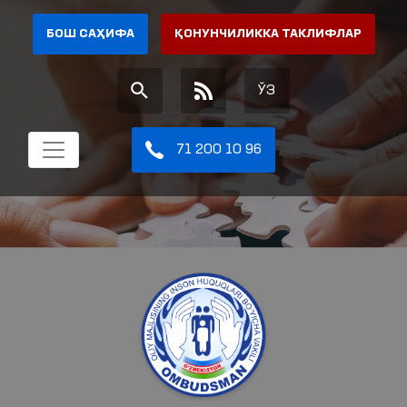
БОШ САҲИФА
ҚОНУНЧИЛИККА ТАКЛИФЛАР
ЎЗ
71 200 10 96