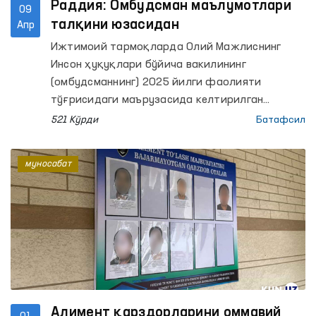
Раддия: Омбудсман маълумотлари
09
талқини юзасидан
Апр
Ижтимоий тармоқларда Олий Мажлиснинг
Инсон ҳуқуқлари бўйича вакилининг
(омбудсманнинг) 2025 йилги фаолияти
тўғрисидаги маърузасида келтирилган
маълумотни Олий суд ахборот
521 Кўрди
Батафсил
ресурсларидаги рақамлар билан қиёслаш
натижасида нотўғри талқинлар юзага
муносабат
келмоқда.
Алимент қарздорларини оммавий