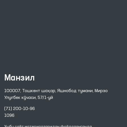
Манзил
100007, Тошкент шаҳар, Яшнобод тумани, Мирзо
Улуғбек кўчаси, 57/1-уй
(71) 200-10-96
1096
Ушбу сайт материалларидан фойдаланганда,