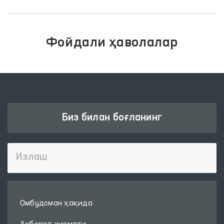
Фойдали ҳаволалар
Биз билан боғланинг
Омбудсман ҳақида