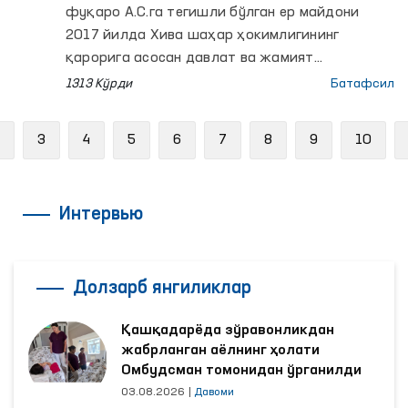
фуқаро А.С.га тегишли бўлган ер майдони
2017 йилда Хива шаҳар ҳокимлигининг
қарорига асосан давлат ва жамият
эҳтиёжлари учун олиб қўйилиб, унда
1313 Кўрди
Батафсил
жойлашган объектлар бузилган. Бироқ
етказилган моддий зарар қопланмагани
Previous
3
4
5
6
7
8
9
10
сабабли фуқаро А.С. судга мурожаат қилган.
Интервью
Долзарб янгиликлар
Қашқадарёда зўравонликдан
жабрланган аёлнинг ҳолати
Омбудсман томонидан ўрганилди
03.08.2026
|
Давоми