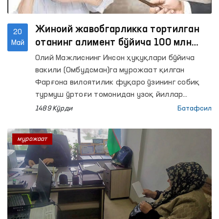
Жиноий жавобгарликка тортилган
20
отанинг алимент бўйича 100 млн
Май
сўмдан ортиқ қарзи жамғарма
Олий Мажлиснинг Инсон ҳуқуқлари бўйича
ҳисобидан қопланди - Омбудсман
вакили (Омбудсман)га мурожаат қилган
Фарғона вилоятилик фуқаро ўзининг собиқ
турмуш ўртоғи томонидан узоқ йиллар
давомида алимент тўламасдан
1489 Кўрди
Батафсил
келинаётганини билдирган. Алимент тўловчига
нисбатан икки маротаба маъмурий ва бир
мурожаат
маротаба жиноий жавобгарлик чоралари
қўлланилган бўлса-да, алимент
мажбуриятлари бажарилмаган.