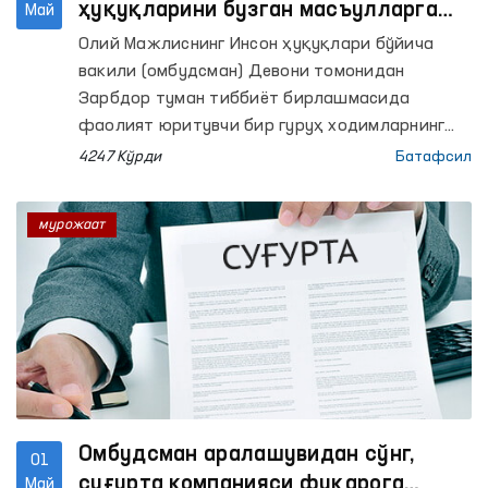
ҳуқуқларини бузган масъулларга
Май
нисбатан чоралар кўрилди
Олий Мажлиснинг Инсон ҳуқуқлари бўйича
вакили (омбудсман) Девони томонидан
Зарбдор туман тиббиёт бирлашмасида
фаолият юритувчи бир гуруҳ ходимларнинг
иш ҳақи тўлиқ тўланмагани бўйича
4247 Кўрди
Батафсил
мурожаати ўрганиб чиқилди.
мурожаат
Омбудсман аралашувидан сўнг,
01
суғурта компанияси фуқарога
Май