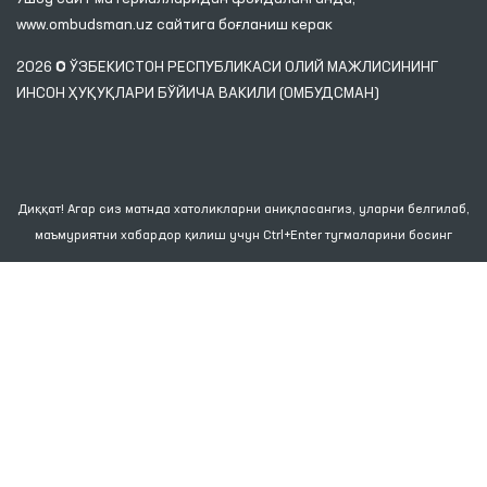
www.ombudsman.uz
сайтига боғланиш керак
2026 © ЎЗБЕКИСТОН РЕСПУБЛИКАСИ ОЛИЙ МАЖЛИСИНИНГ
ИНСОН ҲУҚУҚЛАРИ БЎЙИЧА ВАКИЛИ (ОМБУДСМАН)
Диққат! Агар сиз матнда хатоликларни аниқласангиз, уларни белгилаб,
маъмуриятни хабардор қилиш учун Ctrl+Enter тугмаларини босинг