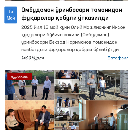
Омбудсман ўринбосари томонидан
15
фуқаролар қабули ўтказилди
Май
2025 йил 15 май куни Олий Мажлиснинг Инсон
ҳуқуқлари бўйича вакили (Омбудсман)
ўринбосари Бекзод Нариманов томонидан
навбатдаги фуқаролар қабули бўлиб ўтди.
1499 Кўрди
Батафсил
мурожаат