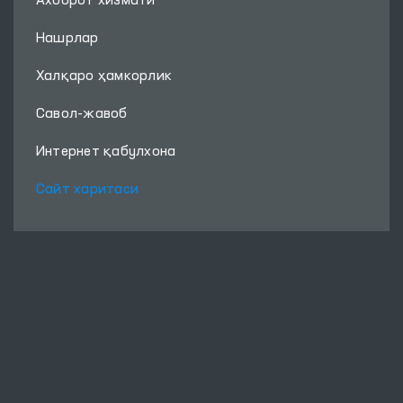
Ахборот хизмати
Нашрлар
Халқаро ҳамкорлик
Савол-жавоб
Интернет қабулхона
Сайт харитаси