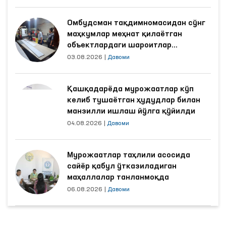
Омбудсман тақдимномасидан сўнг
маҳкумлар меҳнат қилаётган
объектлардаги шароитлар
яхшиланди
03.08.2026
|
Давоми
Қашқадарёда мурожаатлар кўп
келиб тушаётган ҳудудлар билан
манзилли ишлаш йўлга қўйилди
04.08.2026
|
Давоми
Мурожаатлар таҳлили асосида
сайёр қабул ўтказиладиган
маҳаллалар танланмоқда
06.08.2026
|
Давоми