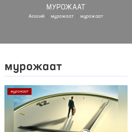
МУРОЖААТ
Aсосий
мурожаат
мурожаат
мурожаат
мурожаат