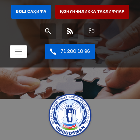
БОШ САҲИФА
ҚОНУНЧИЛИККА ТАКЛИФЛАР
ЎЗ
71 200 10 96