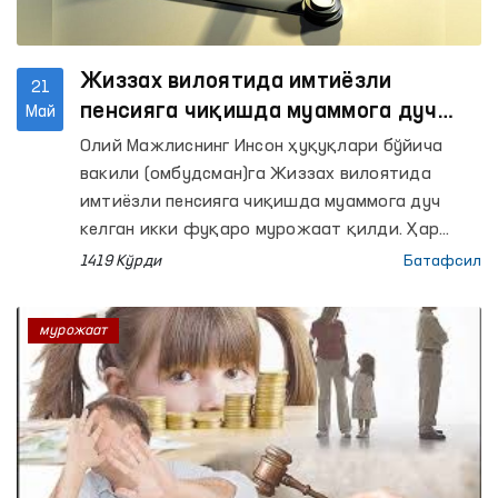
Жиззах вилоятида имтиёзли
21
пенсияга чиқишда муаммога дуч
Май
келган фуқаролар Омбудсманга
Олий Мажлиснинг Инсон ҳуқуқлари бўйича
мурожаат қилди
вакили (омбудсман)га Жиззах вилоятида
имтиёзли пенсияга чиқишда муаммога дуч
келган икки фуқаро мурожаат қилди. Ҳар
иккала мурожаатчи ҳам ишлаган даврида
1419 Кўрди
Батафсил
зарарли меҳнат шароитида фаолият
кўрсатган ва шу асосда пенсияга чиқиш
мурожаат
ҳуқуқини талаб қилган.