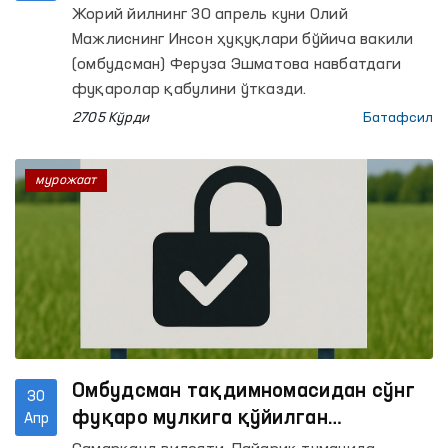
қилишди?
Жорий йилнинг 30 апрель куни Олий
Мажлиснинг Инсон ҳуқуқлари бўйича вакили
(омбудсман) Феруза Эшматова навбатдаги
фуқаролар қабулини ўтказди.
2705 Кўрди
Батафсил
мурожаат
Омбудсман тақдимномасидан сўнг
30
фуқаро мулкига қўйилган
Апр
таъқиқлар ечилди