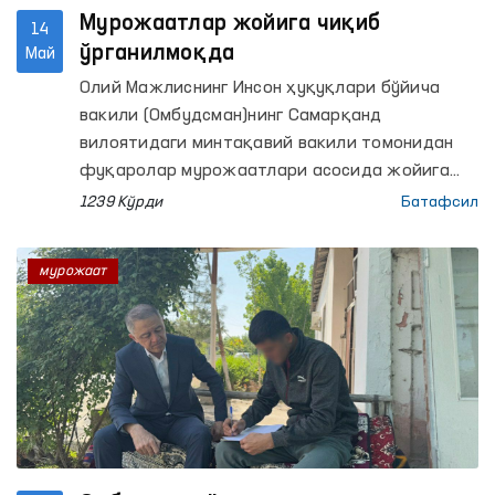
Мурожаатлар жойига чиқиб
14
ўрганилмоқда
Май
Олий Мажлиснинг Инсон ҳуқуқлари бўйича
вакили (Омбудсман)нинг Самарқанд
вилоятидаги минтақавий вакили томонидан
фуқаролар мурожаатлари асосида жойига
чиқиб ўрганиш ишлари олиб борилди.
1239 Кўрди
Батафсил
мурожаат