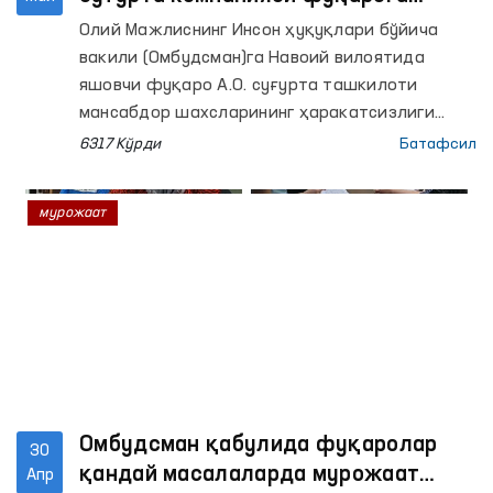
суғурта товонини тўлашга мажбур
Олий Мажлиснинг Инсон ҳуқуқлари бўйича
бўлди
вакили (Омбудсман)га Навоий вилоятида
яшовчи фуқаро А.О. суғурта ташкилоти
мансабдор шахсларининг ҳаракатсизлиги
бўйича шикоят қилди.
6317 Кўрди
Батафсил
мурожаат
Омбудсман қабулида фуқаролар
30
қандай масалаларда мурожаат
Апр