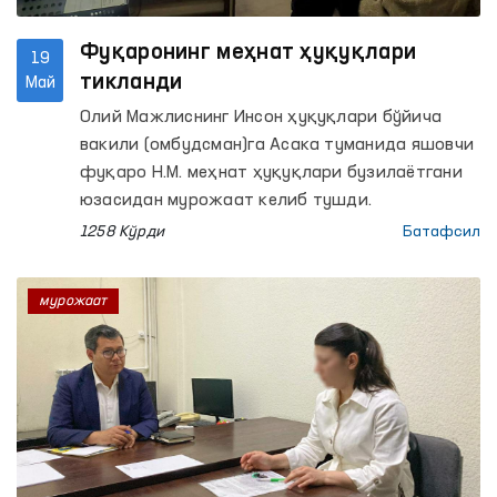
Фуқаронинг меҳнат ҳуқуқлари
19
тикланди
Май
Олий Мажлиснинг Инсон ҳуқуқлари бўйича
вакили (омбудсман)га Асака туманида яшовчи
фуқаро Н.М. меҳнат ҳуқуқлари бузилаётгани
юзасидан мурожаат келиб тушди.
1258 Кўрди
Батафсил
мурожаат