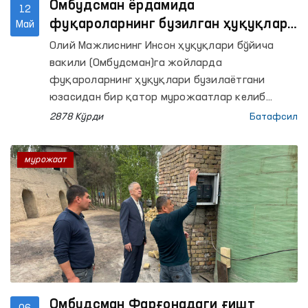
Омбудсман ёрдамида
12
фуқароларнинг бузилган ҳуқуқлари
Май
тикланди
Олий Мажлиснинг Инсон ҳуқуқлари бўйича
вакили (Омбудсман)га жойларда
фуқароларнинг ҳуқуқлари бузилаётгани
юзасидан бир қатор мурожаатлар келиб
тушмоқда. Улар тезкор ўрганилиб, аниқланган
2878 Кўрди
Батафсил
муаммоларнинг ҳал этилиши таъминланмоқда.
мурожаат
Омбудсман Фарғонадаги ғишт