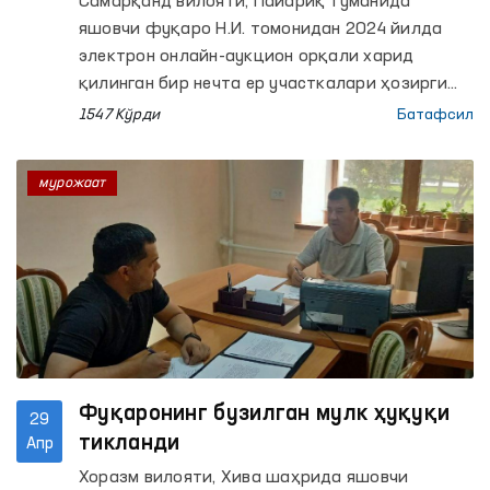
Самарқанд вилояти, Пайариқ туманида
яшовчи фуқаро Н.И. томонидан 2024 йилда
электрон онлайн-аукцион орқали харид
қилинган бир нечта ер участкалари ҳозирги
кунга қадар унинг номига
1547 Кўрди
Батафсил
расмийлаштирилмагани сабабли, у Ўзбекистон
Республикаси Олий Мажлисининг Инсон
мурожаат
ҳуқуқлари бўйича вакили (Омбудсман)га
мурожаат қилди.
Фуқаронинг бузилган мулк ҳуқуқи
29
тикланди
Апр
Хоразм вилояти, Хива шаҳрида яшовчи