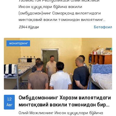
Ўзбекистон Республикаси Олий Мажлиси
Инсон ҳуқуқлари бўйича вакили
(омбудсман)нинг Самарқанд вилоятидаги
минтақавий вакили томонидан вилоятнинг
Пастдарғом туманида жойлашган 37-сон
2344 Кўрди
Батафсил
манзил-колониясида мониторинг ташрифи
амалга оширилди.
мониторинг
Омбудсманнинг Хоразм вилоятидаги
12
минтақавий вакили томонидан бир
Авг
қатор ёпиқ муассасаларда
Олий Мажлиснинг Инсон ҳуқуқлари бўйича