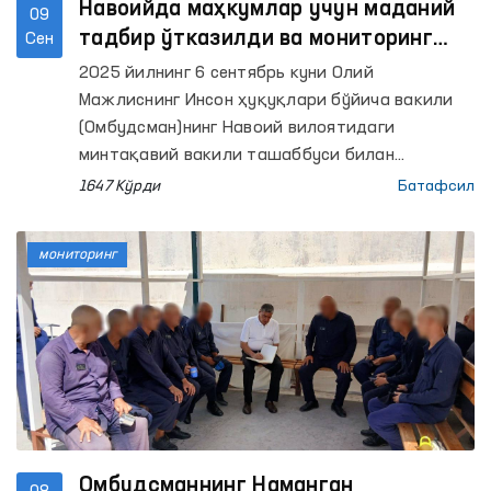
Навоийда маҳкумлар учун маданий
09
тадбир ўтказилди ва мониторинг
Сен
ташрифи амалга оширилди
2025 йилнинг 6 сентябрь куни Олий
Мажлиснинг Инсон ҳуқуқлари бўйича вакили
(Омбудсман)нинг Навоий вилоятидаги
минтақавий вакили ташаббуси билан
Мустақилликнинг 34 йиллиги муносабати
1647 Кўрди
Батафсил
билан 4 ва 11-сон жазони ижро этиш
колонияларида маданий тадбирлар
мониторинг
ўтказилди.
Омбудсманнинг Наманган