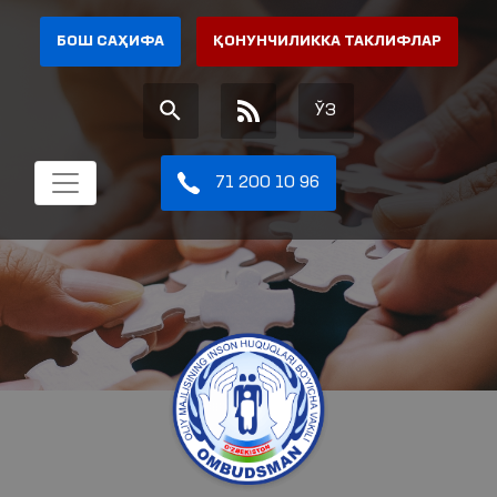
БОШ САҲИФА
ҚОНУНЧИЛИККА ТАКЛИФЛАР
ЎЗ
71 200 10 96