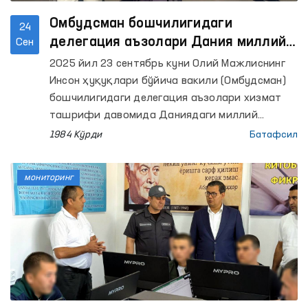
Омбудсман бошчилигидаги
24
делегация аъзолари Дания миллий
Сен
превентив механизми фаолияти
2025 йил 23 сентябрь куни Олий Мажлиснинг
билан танишди
Инсон ҳуқуқлари бўйича вакили (Омбудсман)
бошчилигидаги делегация аъзолари хизмат
ташрифи давомида Даниядаги миллий
превентив механизм фаолияти билан
1984 Кўрди
Батафсил
танишишди. Данияда МПМ доирасидаги
мониторинг мамлакат Парламенти
мониторинг
Омбудсманига юклатилган.