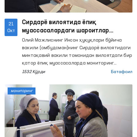
Сирдарё вилоятида ёпиқ
21
муассасалардаги шароитлар
Окт
ўрганилиб, аниқланган камчиликлар
Олий Мажлиснинг Инсон ҳуқуқлари бўйича
бўйича тақдимнома киритилди
вакили (омбудсман)нинг Сирдарё вилоятидаги
минтақавий вакили томонидан вилоятдаги бир
қатор ёпиқ муассасаларда мониторинг
ташрифлари амалга оширилди.
1532 Кўрди
Батафсил
мониторинг