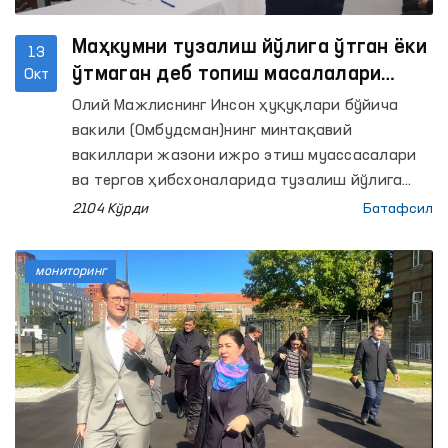
Маҳкумни тузалиш йўлига ўтган ёки
13
ўтмаган деб топиш масалалари
Окт
Омбудсман минтақавий вакиллари
Олий Мажлиснинг Инсон ҳуқуқлари бўйича
иштирокида кўриб чиқилмоқда
вакили (Омбудсман)нинг минтақавий
вакиллари жазони ижро этиш муассасалари
ва тергов ҳибсхоналарида тузалиш йўлига
ўтган маҳкумларга хулоса бериш бўйича
2104 Кўрди
Батафсил
комиссиялар йиғилишларида иштирок
этмоқда.
мониторинг