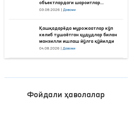
объектлардаги шароитлар
яхшиланди
03.08.2026
|
Давоми
Қашқадарёда мурожаатлар кўп
келиб тушаётган ҳудудлар билан
манзилли ишлаш йўлга қўйилди
04.08.2026
|
Давоми
Фойдали ҳаволалар
ЖАМОАВИЙ МУРОЖААТЛАР
ПОРТАЛИ