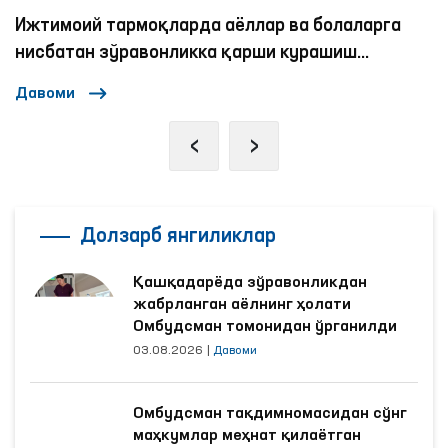
Омбудсманнинг бир куни
Давоми
‹
›
Долзарб янгиликлар
Қашқадарёда зўравонликдан
жабрланган аёлнинг ҳолати
Омбудсман томонидан ўрганилди
03.08.2026
|
Давоми
Омбудсман тақдимномасидан сўнг
маҳкумлар меҳнат қилаётган