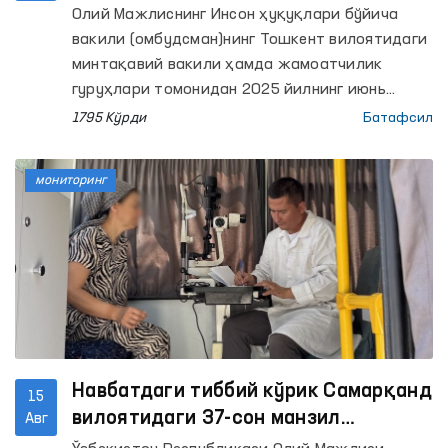
фаолияти тугатилди
Олий Мажлиснинг Инсон ҳуқуқлари бўйича
вакили (омбудсман)нинг Тошкент вилоятидаги
минтақавий вакили ҳамда жамоатчилик
гуруҳлари томонидан 2025 йилнинг июнь
ойида Қуйичирчиқ ва Чиноз туманлари ИИБ
1795 Кўрди
Батафсил
вақтинча сақлаш ҳибсхоналарига мониторинг
ташрифлари ўтказилиб, аниқланган
мониторинг
камчиликлар юзасида Ички ишлар
вазирлигига Омбудсман тақдимномаси
киритилган эди.
Навбатдаги тиббий кўрик Самарқанд
15
вилоятидаги 37-сон манзил
Авг
колониясида ўтказилди