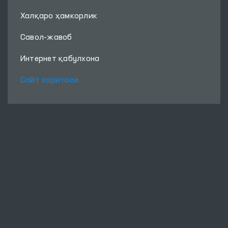
Халқаро ҳамкорлик
Савол-жавоб
Интернет қабулхона
Сайт харитаси