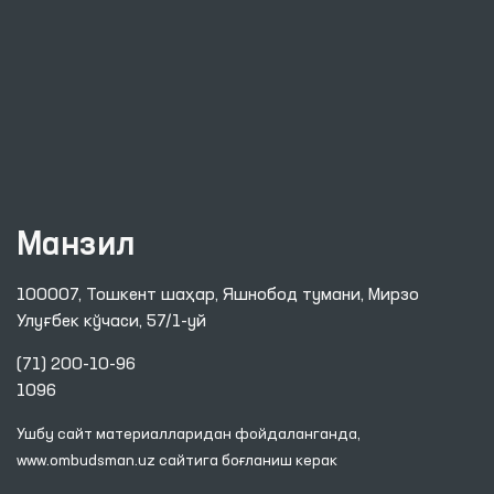
Манзил
100007, Тошкент шаҳар, Яшнобод тумани, Мирзо
Улуғбек кўчаси, 57/1-уй
(71) 200-10-96
1096
Ушбу сайт материалларидан фойдаланганда,
www.ombudsman.uz
сайтига боғланиш керак