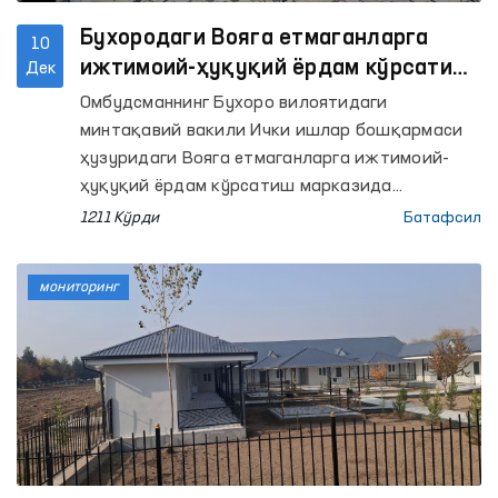
Бухородаги Вояга етмаганларга
10
ижтимоий-ҳуқуқий ёрдам кўрсатиш
Дек
марказидаги шароитлар ўрганилди
Омбудсманнинг Бухоро вилоятидаги
минтақавий вакили Ички ишлар бошқармаси
ҳузуридаги Вояга етмаганларга ижтимоий-
ҳуқуқий ёрдам кўрсатиш марказида
мониторинг ўтказди. Мазкур марказ “Вояга
1211 Кўрди
Батафсил
етмаганлар ўртасида назоратсизлик ва
ҳуқуқбузарликларнинг профилактикаси
мониторинг
тўғрисида”ги Қонун ва Вазирлар
Маҳкамасининг 2021 йил 3 августдаги қарори
асосида фаолият юритади.