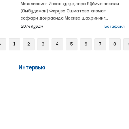
билан учрашди
Мажлиснинг Инсон ҳуқуқлари бўйича вакили
(Омбудсман) Феруза Эшматова хизмат
сафари доирасида Москва шаҳрининг
Сахарова ҳудудида жойлашган хорижий
2074 Кўрди
Батафсил
фуқароларни вақтинча сақлаш марказига
ташриф буюрди.
Previous
«
1
2
3
4
5
6
7
8
Интервью