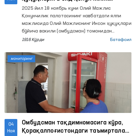
таклифи Қонунчилик палатасининг
2025 йил 18 ноябрь куни Олий Мажлис
мажлисида кўриб чиқилди ва
Қонунчилик палатасининг навбатдаги ялпи
маъқулланди
мажлисида Олий Мажлиснинг Инсон ҳуқуқлари
бўйича вакили (омбудсман) томонидан
қонунчилик ташаббуси тартибида киритилган
1916 Кўрди
Батафсил
“Жиноят ишини юритиш чоғида қамоқда
сақлаш тўғрисида”ги Қонунга ўзгартиришлар
мониторинг
киритиш тўғрисида”ги қонунчилик таклифи
муҳокама қилинди.
Омбудсман тақдимномасига кўра,
04
Қорақалпоғистондаги таъмирталаб
Ноя