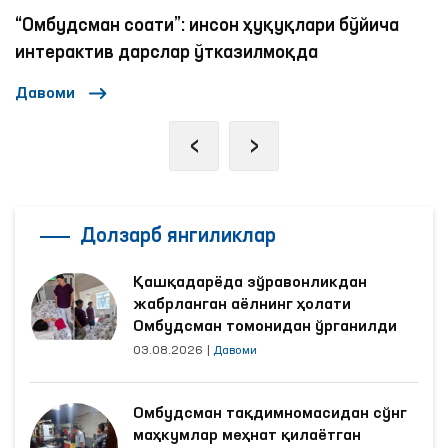
“Омбудсман соати”: инсон ҳуқуқлари бўйича
интерактив дарслар ўтказилмоқда
Давоми
‹
›
Долзарб янгиликлар
Қашқадарёда зўравонликдан
жабрланган аёлнинг ҳолати
Омбудсман томонидан ўрганилди
03.08.2026
|
Давоми
Омбудсман тақдимномасидан сўнг
маҳкумлар меҳнат қилаётган