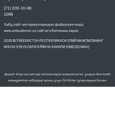
(71) 200-10-96
1096
Ушбу сайт материалларидан фойдаланганда,
www.ombudsman.uz
сайтига боғланиш керак
2026 © ЎЗБЕКИСТОН РЕСПУБЛИКАСИ ОЛИЙ МАЖЛИСИНИНГ
ИНСОН ҲУҚУҚЛАРИ БЎЙИЧА ВАКИЛИ (ОМБУДСМАН)
Диққат! Агар сиз матнда хатоликларни аниқласангиз, уларни белгилаб,
маъмуриятни хабардор қилиш учун Ctrl+Enter тугмаларини босинг