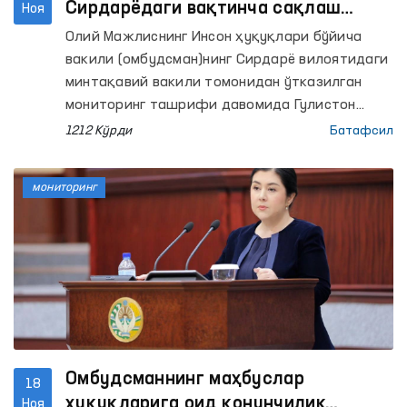
Сирдарёдаги вақтинча сақлаш
Ноя
ҳибсхонасидаги шароитлар
Олий Мажлиснинг Инсон ҳуқуқлари бўйича
яхшиланди
вакили (омбудсман)нинг Сирдарё вилоятидаги
минтақавий вакили томонидан ўтказилган
мониторинг ташрифи давомида Гулистон
шаҳар ички ишлар бўлими вақтинча сақлаш
1212 Кўрди
Батафсил
ҳибсхонасида бир қатор камчиликлар
аниқланган эди.
мониторинг
Омбудсманнинг маҳбуслар
18
ҳуқуқларига оид қонунчилик
Ноя