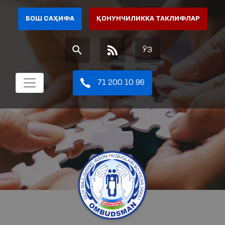
БОШ САҲИФА
ҚОНУНЧИЛИККА ТАКЛИФЛАР
ЎЗ
71 200 10 96