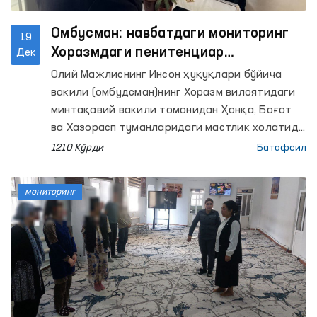
Омбусман: навбатдаги мониторинг
19
Хоразмдаги пенитенциар
Дек
муассасаларда
Олий Мажлиснинг Инсон ҳуқуқлари бўйича
вакили (омбудсман)нинг Хоразм вилоятидаги
минтақавий вакили томонидан Ҳонқа, Боғот
ва Хазорасп туманларидаги мастлик холатида
бўлган фуқароларга тиббий хизмат кўрсатиш
1210 Кўрди
Батафсил
туманлараро пунктлари (хушёрхоналар),
Хазорасп туманидаги вақтинча сақлаш
мониторинг
ҳибсхонаси, Урганч шахридаги Реабилитация
қилиш маркази, Маъмурий қамоққа олинган
шахсларни қабул қилиш ва сақлаш учун
мўлжалланган махсус қабулхона ва 11-сон
тергов ҳибсхонасига мониторинг ташрифлари
амалга оширилди.