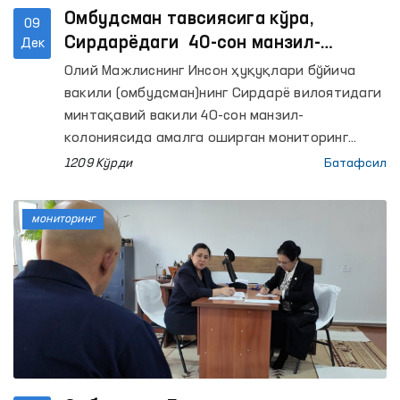
Омбудсман тавсиясига кўра,
09
Сирдарёдаги 40-сон манзил-
Дек
колониясида маҳкумлар учун узоқ
Олий Мажлиснинг Инсон ҳуқуқлари бўйича
муддатли учрашув хоналари қуриб
вакили (омбудсман)нинг Сирдарё вилоятидаги
берилди
минтақавий вакили 40-сон манзил-
колониясида амалга оширган мониторинг
ташрифларида маҳкумлар учун узоқ
1209 Кўрди
Батафсил
муддатли учрашув хоналар йўқлиги
аниқланган эди.
мониторинг