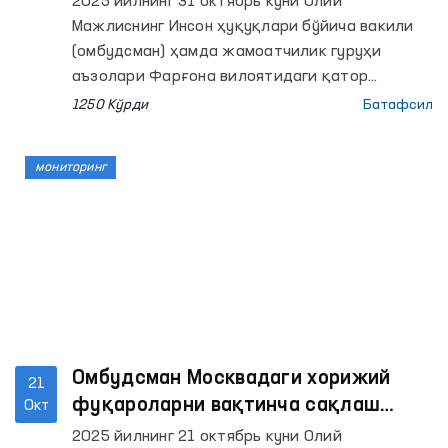
2025 йилнинг 31 октябрь куни Олий
Мажлиснинг Инсон ҳуқуқлари бўйича вакили
(омбудсман) ҳамда жамоатчилик гуруҳи
аъзолари Фарғона вилоятидаги қатор
ҳаракатланиш эркинлиги чекланган шахслар
1250 Кўрди
Батафсил
сақланадиган ёпиқ муассасаларда мониторинг
ташрифини амалга оширди.
мониторинг
Омбудсман Москвадаги хорижий
21
фуқароларни вақтинча сақлаш
Окт
марказида бўлиб, юртдошларимиз
2025 йилнинг 21 октябрь куни Олий