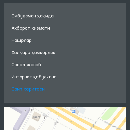
Омбудсман ҳақида
Ахборот хизмати
Нашрлар
Халқаро ҳамкорлик
Савол-жавоб
Интернет қабулхона
Сайт харитаси