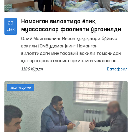
Наманган вилоятида ёпиқ
29
муассасалар фаолияти ўрганилди
Дек
Олий Мажлиснинг Инсон ҳуқуқлари бўйича
вакили (Омбудсман)нинг Наманган
вилоятидаги минтақавий вакили томонидан
қатор ҳаракатланиш эркинлиги чекланган
шахслар сақланадиган муассасаларда
1129 Кўрди
Батафсил
мониторинг ташрифлари амалга оширилди.
Жумладан, Поп тумани вақтинча сақлаш
мониторинг
ҳибсхонаси (ВСҲ), Мингбулоқ тумани ВСҲ,
Наманган вилояти ИИБ ВСҲ, 6-сон тергов
ҳибсхонаси, 6-сон жазони ижро этиш
колонияси, Наманган вилояти ИИБ Вояга
етмаганларга ижтимоий-ҳуқуқий ёрдам
кўрсатиш маркази, Мингбулоқ ва Поп