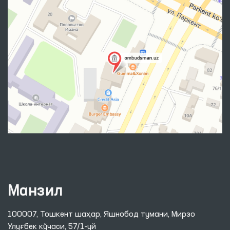
Манзил
100007, Тошкент шаҳар, Яшнобод тумани, Мирзо
Улуғбек кўчаси, 57/1-уй