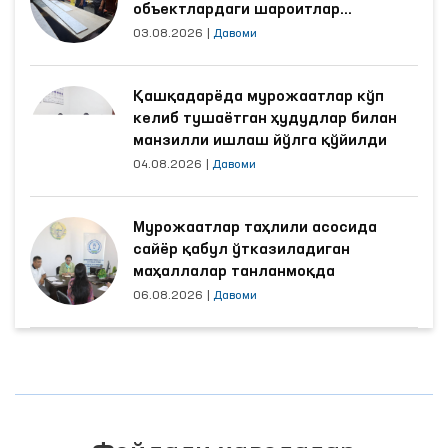
объектлардаги шароитлар
яхшиланди
03.08.2026
|
Давоми
Қашқадарёда мурожаатлар кўп
келиб тушаётган ҳудудлар билан
манзилли ишлаш йўлга қўйилди
04.08.2026
|
Давоми
Мурожаатлар таҳлили асосида
сайёр қабул ўтказиладиган
маҳаллалар танланмоқда
06.08.2026
|
Давоми