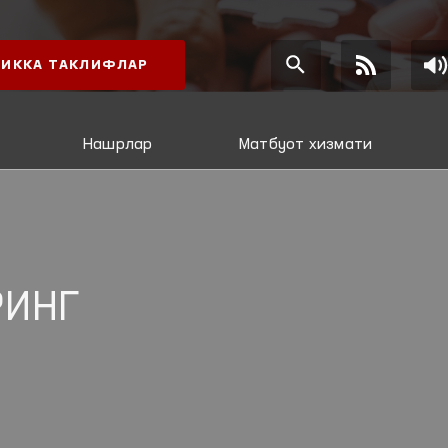
ИККА ТАКЛИФЛАР
Нашрлар
Матбуот хизмати
РИНГ