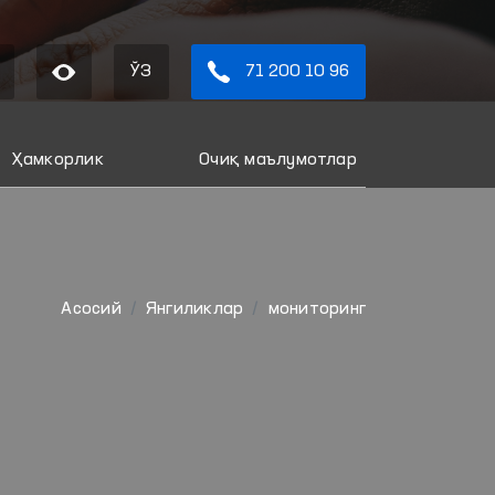
ЎЗ
71 200 10 96
Ҳамкорлик
Очиқ маълумотлар
Aсосий
Янгиликлар
мониторинг