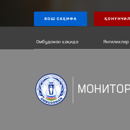
БОШ САҲИФА
ҚОНУНЧИЛ
Омбудсман ҳақида
Янгиликлар
МОНИТО