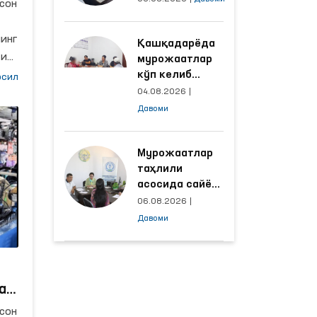
сон
объектлардаги
шароитлар
инг
Қашқадарёда
яхшиланди
ги
мурожаатлар
кўп келиб
сил
тушаётган
04.08.2026
|
ҳудудлар
Давоми
билан
манзилли
ишлаш йўлга
Мурожаатлар
қўйилди
таҳлили
асосида сайёр
қабул
06.08.2026
|
ўтказиладиган
Давоми
маҳаллалар
ш
танланмоқда
ар
сон