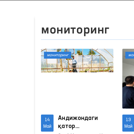
мониторинг
мониторинг
мо
Андижондаги
14
13
қатор
Май
Май