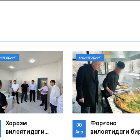
ниторинг
мониторинг
Хоразм
Фарғона
30
вилоятидаги
вилоятидаги би
Апр