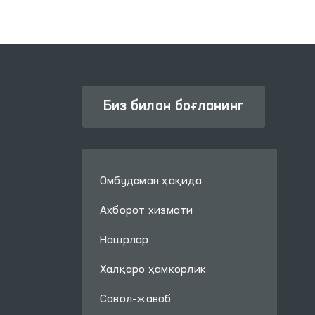
туманлараро
пунктлари, Республика
ихтисослаштирилган
наркология илмий-
амалий тиббиёт
маркази ва 1-сон
Биз билан боғланинг
Республика руҳий-асаб
касалликлари
диспансерига
мониторинг
Омбудсман ҳақида
ташрифлари амалга
оширилди.
Ахборот хизмати
Нашрлар
Халқаро ҳамкорлик
Савол-жавоб