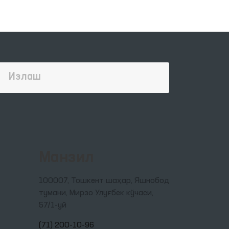
ш
ий
ун
ус
лика
н
Манзил
иёт
100007, Тошкент шаҳар, Яшнобод
тумани, Мирзо Улуғбек кўчаси,
57/1-уй
(71) 200-10-96
иги