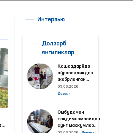
Интервью
Долзарб
янгиликлар
Қашқадарёда
зўравонликдан
жабрланган
аёлнинг ҳолати
03.08.2026
|
Омбудсман
Давоми
томонидан
ўрганилди
Омбудсман
тақдимномасидан
р
сўнг маҳкумлар
меҳнат қилаётган
03.08.2026
|
Давоми