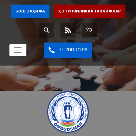
БОШ САҲИФА
ҚОНУНЧИЛИККА ТАКЛИФЛАР
ЎЗ
71 200 10 96