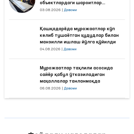
объектлардаги шароитлар
яхшиланди
03.08.2026
|
Давоми
Қашқадарёда мурожаатлар кўп
келиб тушаётган ҳудудлар билан
манзилли ишлаш йўлга қўйилди
04.08.2026
|
Давоми
Мурожаатлар таҳлили асосида
сайёр қабул ўтказиладиган
маҳаллалар танланмоқда
06.08.2026
|
Давоми