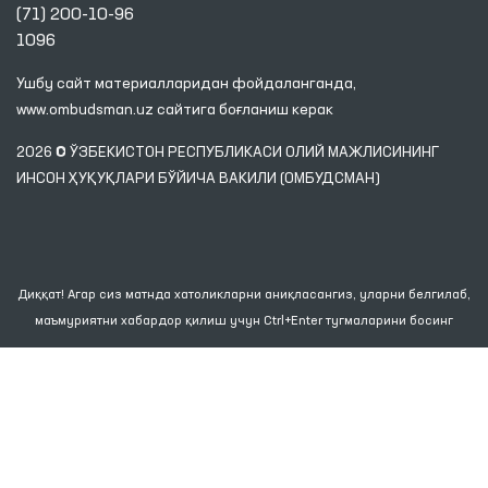
(71) 200-10-96
1096
Ушбу сайт материалларидан фойдаланганда,
www.ombudsman.uz
сайтига боғланиш керак
2026 © ЎЗБЕКИСТОН РЕСПУБЛИКАСИ ОЛИЙ МАЖЛИСИНИНГ
ИНСОН ҲУҚУҚЛАРИ БЎЙИЧА ВАКИЛИ (ОМБУДСМАН)
Диққат! Агар сиз матнда хатоликларни аниқласангиз, уларни белгилаб,
маъмуриятни хабардор қилиш учун Ctrl+Enter тугмаларини босинг