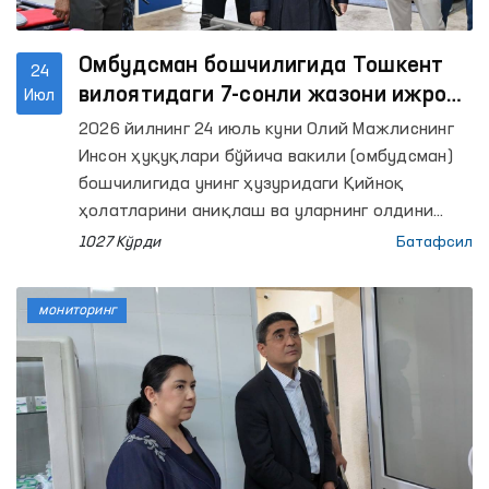
Омбудсман бошчилигида Тошкент
24
вилоятидаги 7-сонли жазони ижро
Июл
этиш колониясида мониторинг
2026 йилнинг 24 июль куни Олий Мажлиснинг
ўтказилди
Инсон ҳуқуқлари бўйича вакили (омбудсман)
бошчилигида унинг ҳузуридаги Қийноқ
ҳолатларини аниқлаш ва уларнинг олдини
олиш бўйича жамоатчилик гуруҳи аъзолари
1027 Кўрди
Батафсил
Тошкент вилоятидаги 7-сонли жазони ижро
этиш колониясига мониторинг ташрифини
мониторинг
амалга оширди.