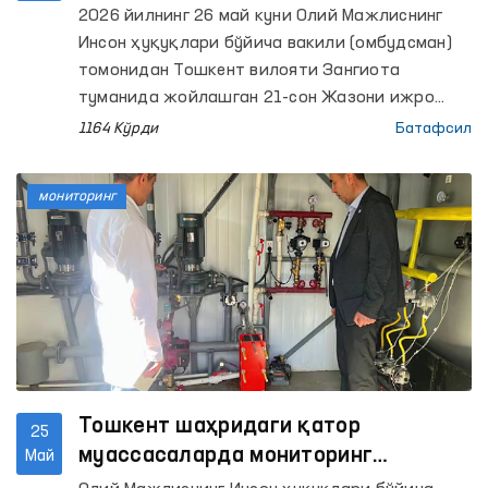
руҳий саломатлик илмий-амалий тиббиёт
2026 йилнинг 26 май куни Олий Мажлиснинг
марказининг психиатрия ва РИРСИАТМ
Инсон ҳуқуқлари бўйича вакили (омбудсман)
наркология хизмати бўйича Хоразм вилояти
томонидан Тошкент вилояти Зангиота
филиалларига мониторинг ташрифлари
туманида жойлашган 21-сон Жазони ижро
амалга оширилди.
этиш колониясида мониторинг ташрифи
1164 Кўрди
Батафсил
ўтказилди.
мониторинг
Тошкент шаҳридаги қатор
25
муассасаларда мониторинг
Май
ташрифлари амалга оширилди