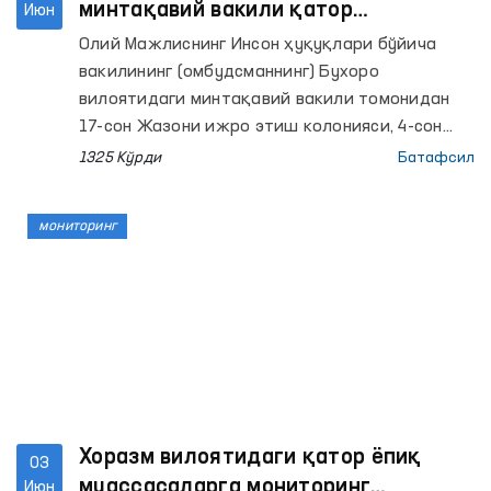
минтақавий вакили қатор
Июн
муассасаларда мониторинг ўтказди
Олий Мажлиснинг Инсон ҳуқуқлари бўйича
вакилининг (омбудсманнинг) Бухоро
вилоятидаги минтақавий вакили томонидан
17-сон Жазони ижро этиш колонияси, 4-сон
Тергов ҳибсхонаси, Қоракўл тумани ИИБ
1325 Кўрди
Батафсил
Вақтинча сақлаш ҳибсхонаси ва шу тумандаги
Эркаклар мурувват уйи ҳамда Республика
мониторинг
ихтисослаштирилган руҳий саломатлик
илмий-амалий тиббиёт марказининг
психиатрия хизмати бўйича Бухоро вилоят
филиалига мониторинг ташрифлари амалга
оширилди.
Хоразм вилоятидаги қатор ёпиқ
03
муассасаларга мониторинг
Июн