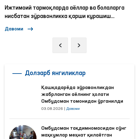
Ижтимоий тармоқларда аёллар ва болаларга
нисбатан зўравонликка қарши курашиш
механизмлари
Давоми
‹
›
Долзарб янгиликлар
Қашқадарёда зўравонликдан
жабрланган аёлнинг ҳолати
Омбудсман томонидан ўрганилди
03.08.2026
|
Давоми
Омбудсман тақдимномасидан сўнг
маҳкумлар меҳнат қилаётган