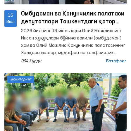
Омбудсман ва Қонунчилик палатаси
16
депутатлари Тошкентдаги қатор
Июл
ёпиқ муассасаларда мониторинг
2026 йилнинг 16 июль куни Олий Мажлиснинг
ўтказди
Инсон ҳуқуқлари бўйича вакили (омбудсман)
ҳамда Олий Мажлис Қонунчилик палатасининг
Халқаро ишлар, мудофаа ва хавфсизлик
масалалари қўмитаси депутатлари томонидан
994 Кўрди
Батафсил
ҳамкорликда Тошкент шаҳридаги Маъмурий
қамоққа олинган шахсларни сақлаш учун
мониторинг
мўлжалланган махсус қабулхона ҳамда
Муайян яшаш жойига эга бўлмаган шахсларни
реабилитация қилиш марказида мониторинг
ташрифлари амалга оширилди.