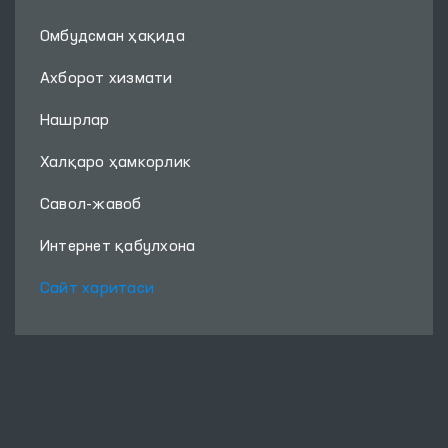
Омбудсман ҳақида
Ахборот хизмати
Нашрлар
Халқаро ҳамкорлик
Савол-жавоб
Интернет қабулхона
Сайт харитаси