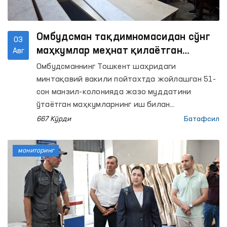
Омбудсман тақдимномасидан сўнг
03
маҳкумлар меҳнат қилаётган
Авг
объектлардаги шароитлар
Омбудсманнинг Тошкент шаҳридаги
яхшиланди
минтақавий вакили пойтахтда жойлашган 51-
сон манзил-колонияда жазо муддатини
ўтаётган маҳкумларнинг иш билан
таъминланганлиги ҳамда улар меҳнат
667 Кўрди
Батафсил
қилаётган ишлаб чиқариш объектларидаги
шароитларни ўрганган эди.
мониторинг