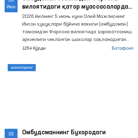
09
Самарқанд вилояти филиали ва шу тумандаги
вилоятидаги қатор муассасаларда
Июн
“Мурувват” ногиронлиги бўлган шахслар учун
сақлаш шароитлари ўрганилди
2026 йилнинг 5 июнь куни Олий Мажлиснинг
аёллар ва эркаклар интернат уйларида
Инсон ҳуқуқлари бўйича вакили (омбудсман)
мониторинг ташрифлари амалга оширилди.
томонидан Фарғона вилоятида ҳаракатланиш
эркинлиги чекланган шахслар сақланадиган
қатор муассасаларга мониторинг
1254 Кўрди
Батафсил
ташрифлари амалга оширилди.
мониторинг
Омбудсманнинг Бухородаги
05