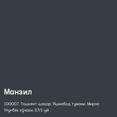
Манзил
100007, Тошкент шаҳар, Яшнобод тумани, Мирзо
Улуғбек кўчаси, 57/1-уй