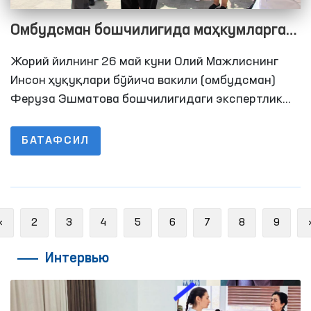
Омбудсман бошчилигида маҳкумларга
мўлжалланган ихтисослашган
Жорий йилнинг 26 май куни Олий Мажлиснинг
касалхонага мониторинг ташрифи
Инсон ҳуқуқлари бўйича вакили (омбудсман)
амалга оширилди
Феруза Эшматова бошчилигидаги экспертлик
гуруҳи ва ОАВ иштирокида Тошкент шаҳридаги
23-сон маҳкумларга мўлжалланган
БАТАФСИЛ
ихтисослашган касалхонага мониторинг
ташрифи амалга оширилди.
Previous
«
2
3
4
5
6
7
8
9
Интервью