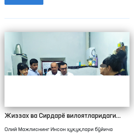
Қарорида Олий Мажлиснинг Инсон ҳуқуқлари
бўйича вакили (омбудсман) ҳузурида қийноқ
ҳолатларини аниқлаш ва уларнинг олдини олиш
бўйича жамоатчилик гуруҳларини ташкил этиш
ҳамда ушбу жамоатчилик гуруҳлари билан
биргаликда ҳаракатланиш эркинлиги чекланган
шахслар сақланадиган жойларга мунтазам
равишда мониторинг ташрифларини амалга
ошириш лозимлиги қайд этилган.
Жиззах ва Сирдарё вилоятларидаги
манзил-колония ва тергов
Олий Мажлиснинг Инсон ҳуқуқлари бўйича