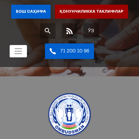
БОШ САҲИФА
ҚОНУНЧИЛИККА ТАКЛИФЛАР
ЎЗ
71 200 10 96