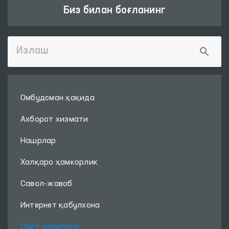
Биз билан боғланинг
Омбудсман ҳақида
Ахборот хизмати
Нашрлар
Халқаро ҳамкорлик
Савол-жавоб
Интернет қабулхона
Сайт харитаси