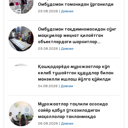
Омбудсман томонидан ўрганилди
03.08.2026
|
Давоми
Омбудсман тақдимномасидан сўнг
маҳкумлар меҳнат қилаётган
объектлардаги шароитлар
яхшиланди
03.08.2026
|
Давоми
Қашқадарёда мурожаатлар кўп
келиб тушаётган ҳудудлар билан
манзилли ишлаш йўлга қўйилди
04.08.2026
|
Давоми
Мурожаатлар таҳлили асосида
сайёр қабул ўтказиладиган
маҳаллалар танланмоқда
06.08.2026
|
Давоми