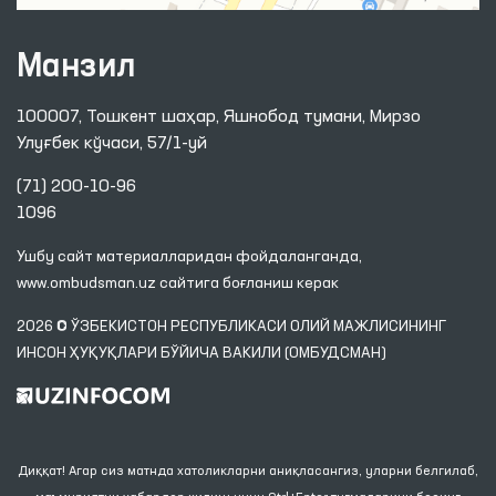
Манзил
100007, Тошкент шаҳар, Яшнобод тумани, Мирзо
Улуғбек кўчаси, 57/1-уй
(71) 200-10-96
1096
Ушбу сайт материалларидан фойдаланганда,
www.ombudsman.uz
сайтига боғланиш керак
2026 © ЎЗБЕКИСТОН РЕСПУБЛИКАСИ ОЛИЙ МАЖЛИСИНИНГ
ИНСОН ҲУҚУҚЛАРИ БЎЙИЧА ВАКИЛИ (ОМБУДСМАН)
Диққат! Агар сиз матнда хатоликларни аниқласангиз, уларни белгилаб,