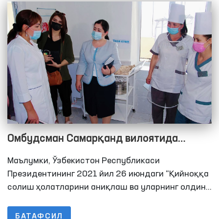
Омбудсман Самарқанд вилоятида
бўлиб, инсон ҳуқуқларининг
Маълумки, Ўзбекистон Республикаси
таъминланиш ҳолатларини ўрганди
Президентининг 2021 йил 26 июндаги “Қийноққа
солиш ҳолатларини аниқлаш ва уларнинг олдини
олиш тизимини такомиллаштиришга доир
қўшимча чора-тадбирлар тўғрисида”ги
БАТАФСИЛ