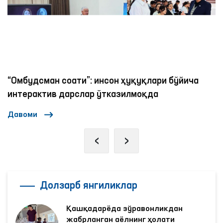
ича
Ижтимоий тармоқларда аёллар ва болаларг
нисбатан зўравонликка қарши курашиш
механизмлари
Давоми
‹
›
Долзарб янгиликлар
Қашқадарёда зўравонликдан
жабрланган аёлнинг ҳолати