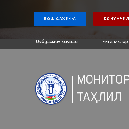
БОШ САҲИФА
ҚОНУНЧИЛ
Омбудсман ҳақида
Янгиликлар
МОНИТОР
ТАҲЛИЛ