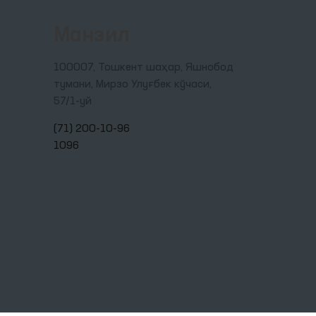
Манзил
100007, Тошкент шаҳар, Яшнобод
тумани, Мирзо Улуғбек кўчаси,
57/1-уй
(71) 200-10-96
1096