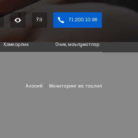
ЎЗ
71 200 10 96
Ҳамкорлик
Очиқ маълумотлар
Aсосий
Мониторинг ва таҳлил