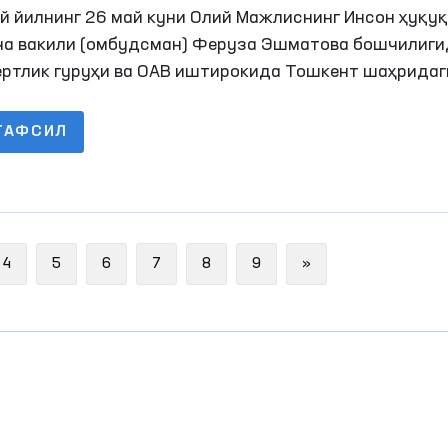
жалланган ихтисослашган касалхонага
й йилнинг 26 май куни Олий Мажлиснинг Инсон ҳуқу
иторинг ташрифи амалга оширилди
ча вакили (омбудсман) Феруза Эшматова бошчилиги
ертлик гуруҳи ва ОАВ иштирокида Тошкент шаҳридаг
маҳкумларга мўлжалланган ихтисослашган касалхон
торинг ташрифи амалга оширилди.
ТАФСИЛ
Next
4
5
6
7
8
9
»