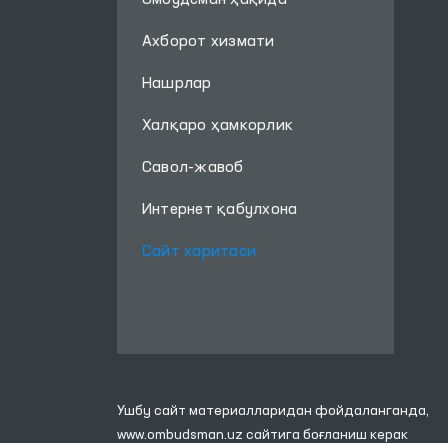
Омбудсман ҳақида
Ахборот хизмати
Нашрлар
Халқаро ҳамкорлик
Савол-жавоб
Интернет қабулхона
Сайт харитаси
Ушбу сайт материалларидан фойдаланганда,