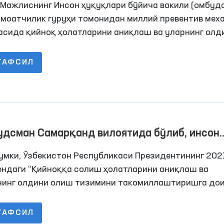
 Мажлиснинг Инсон ҳуқуқлари бўйича вакили (омбуд
амоатчилик гуруҳи томонидан миллий превентив мех
асида қийноқ ҳолатларини аниқлаш ва уларнинг олд
 мақсадида Самарқанд вилоятига ўтказилган монит
ифининг иккинчи кунида дастлаб 7-сон тергов ҳибсх
ТАФСИЛ
ан кечирилди.
удсман Самарқанд вилоятида бўлиб, инсон
уқларининг таъминланиш ҳолатларини ўрга
умки, Ўзбекистон Республикаси Президентининг 202
юндаги “Қийноққа солиш ҳолатларини аниқлаш ва
нинг олдини олиш тизимини такомиллаштиришга до
мча чора-тадбирлар тўғрисида”ги Қарорида Олий
иснинг Инсон ҳуқуқлари бўйича вакили (омбудсман)
ТАФСИЛ
рида қийноқ ҳолатларини аниқлаш ва уларнинг олди