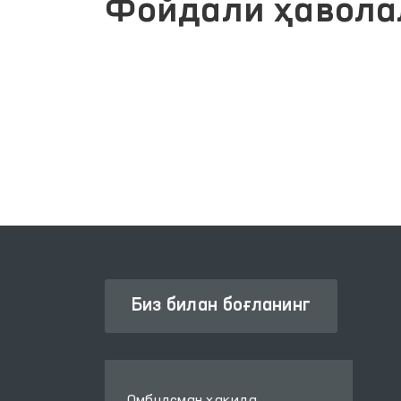
Фойдали ҳавола
Й
ОЛИЙ МАЖЛИС ҚОНУНЧИЛИК
ПАЛАТАСИ
Биз билан боғланинг