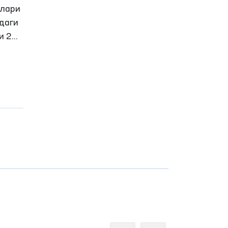
қлари
даги
и 23-
ага