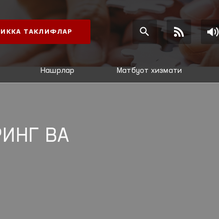
ИККА ТАКЛИФЛАР
Нашрлар
Матбуот хизмати
ИНГ ВА