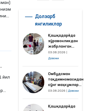
сман)
анизм
ини
Долзарб
оринг
янгиликлар
онаси
Қашқадарёда
зўравонликдан
жабрланган
аёлнинг ҳолати
03.08.2026
|
Омбудсман
Давоми
томонидан
ўрганилди
нди
Омбудсман
1 йил
тақдимномасидан
сўнг маҳкумлар
ир
меҳнат қилаётган
03.08.2026
|
Давоми
объектлардаги
шароитлар
Қашқадарёда
яхшиланди
ни