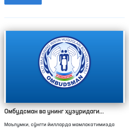
мувофиқ 2021 йил давомида Омбудсман ва
унинг ҳузуридаги Жамоатчилик гуруҳлари
томонидан ҳаракатланиш эркинлиги чекланган
шахслар сақланадиган жойларга 177 маротаба
мониторинг ташрифлари амалга оширилди.
Ушбу кўрсаткич 2020 йил якунларига кўра 76
тани ташкил этган.
Омбудсман ва унинг ҳузуридаги
Жамоатчилик гуруҳлари томонидан
Маълумки, сўнгги йилларда мамлакатимизда