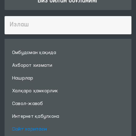
Биз билан боғланинг
Омбудсман ҳақида
Ахборот хизмати
Нашрлар
Халқаро ҳамкорлик
Савол-жавоб
Интернет қабулхона
Сайт харитаси