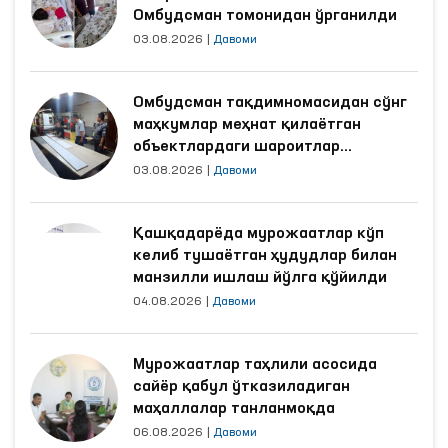
Омбудсман томонидан ўрганилди
03.08.2026
|
Давоми
Омбудсман тақдимномасидан сўнг
маҳкумлар меҳнат қилаётган
объектлардаги шароитлар
яхшиланди
03.08.2026
|
Давоми
Қашқадарёда мурожаатлар кўп
келиб тушаётган ҳудудлар билан
манзилли ишлаш йўлга қўйилди
04.08.2026
|
Давоми
Мурожаатлар таҳлили асосида
сайёр қабул ўтказиладиган
маҳаллалар танланмоқда
06.08.2026
|
Давоми