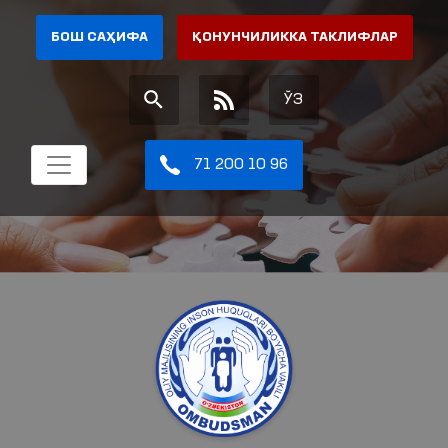
БОШ САҲИФА
ҚОНУНЧИЛИККА ТАКЛИФЛАР
ЎЗ
71 200 10 96