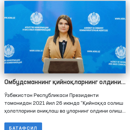
эркинлиги чекланган шахслар сақланадиган
жойларга мониторинг ташрифлари тизимини
йўлга қўйиш белгиланган.
Омбудсманнинг қийноқларнинг олдини
олиш бўйича Миллий превентив
Ўзбекистон Республикаси Президенти
механизм доирасида 2021 йилда амалга
томонидан 2021 йил 26 июнда “Қийноққа солиш
оширилган мониторинг ташрифлари
ҳолатларини аниқлаш ва уларнинг олдини олиш
тизимини такомиллаштиришга доир қўшимча
бўйича брифинг
чора-тадбирлар тўғрисида”ги Қарорига
БАТАФСИЛ