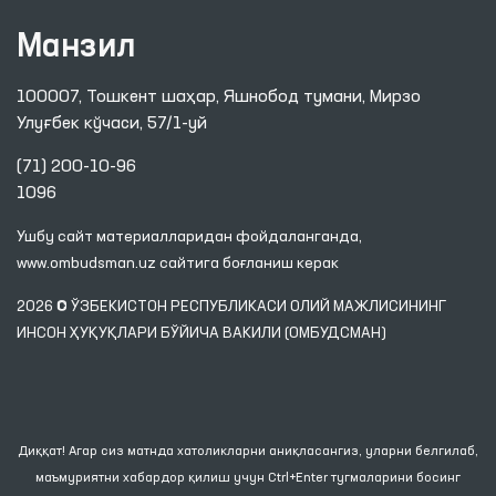
Манзил
100007, Тошкент шаҳар, Яшнобод тумани, Мирзо
Улуғбек кўчаси, 57/1-уй
(71) 200-10-96
1096
Ушбу сайт материалларидан фойдаланганда,
www.ombudsman.uz
сайтига боғланиш керак
2026 © ЎЗБЕКИСТОН РЕСПУБЛИКАСИ ОЛИЙ МАЖЛИСИНИНГ
ИНСОН ҲУҚУҚЛАРИ БЎЙИЧА ВАКИЛИ (ОМБУДСМАН)
Диққат! Агар сиз матнда хатоликларни аниқласангиз, уларни белгилаб,
маъмуриятни хабардор қилиш учун Ctrl+Enter тугмаларини босинг