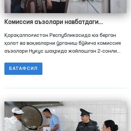
Комиссия аъзолари навбатдаги
ўрганишни тергов ҳибсхонасида
Қорақалпоғистон Республикасида юз берган
ўтказишди
ҳолат ва воқеаларни ўрганиш бўйича комиссия
аъзолари Нукус шаҳрида жойлашган 2-сонли
Тергов ҳибсхонасига ташриф буюришди.
БАТАФСИЛ