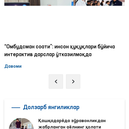
ўтказиш белгиланган.
“Омбудсман соати”: инсон ҳуқуқлари бўйича
интерактив дарслар ўтказилмоқда
Давоми
‹
›
Долзарб янгиликлар
Қашқадарёда зўравонликдан
жабрланган аёлнинг ҳолати