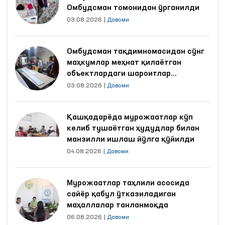
Омбудсман томонидан ўрганилди
03.08.2026
|
Давоми
Омбудсман тақдимномасидан сўнг
маҳкумлар меҳнат қилаётган
объектлардаги шароитлар
яхшиланди
03.08.2026
|
Давоми
Қашқадарёда мурожаатлар кўп
келиб тушаётган ҳудудлар билан
манзилли ишлаш йўлга қўйилди
04.08.2026
|
Давоми
Мурожаатлар таҳлили асосида
сайёр қабул ўтказиладиган
маҳаллалар танланмоқда
06.08.2026
|
Давоми