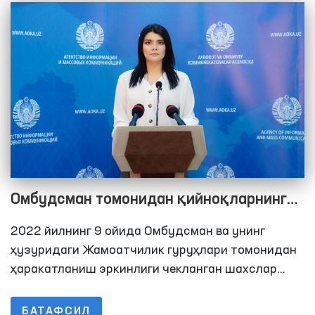
Омбудсман томонидан қийноқларнинг
олдини олиш бўйича Миллий превентив
2022 йилнинг 9 ойида Омбудсман ва унинг
механизм доирасида 2022 йилнинг 9
ҳузуридаги Жамоатчилик гуруҳлари томонидан
ойида амалга оширилган мониторинг
ҳаракатланиш эркинлиги чекланган шахслар
сақланадиган жойларга 297 та мониторинг
ташрифлари бўйича брифинг
ташрифлари амалга оширилди. Ушбу кўрсаткич
БАТАФСИЛ