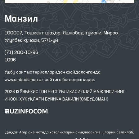
Манзил
100007, Тошкент шаҳар, Яшнобод тумани, Мирзо
Улуғбек кўчаси, 57/1-уй
(71) 200-10-96
1096
Ушбу сайт материалларидан фойдаланганда,
www.ombudsman.uz
сайтига боғланиш керак
2026 © ЎЗБЕКИСТОН РЕСПУБЛИКАСИ ОЛИЙ МАЖЛИСИНИНГ
ИНСОН ҲУҚУҚЛАРИ БЎЙИЧА ВАКИЛИ (ОМБУДСМАН)
Диққат! Агар сиз матнда хатоликларни аниқласангиз, уларни белгилаб,