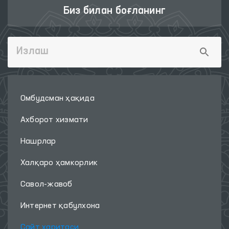
Биз билан боғланинг
Омбудсман ҳақида
Ахборот хизмати
Нашрлар
Халқаро ҳамкорлик
Савол-жавоб
Интернет қабулхона
Сайт харитаси