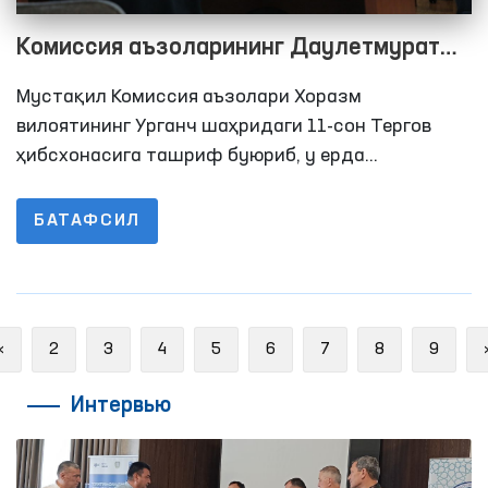
Комиссия аъзоларининг Даулетмурат
Тажимуратов билан учрашувида
Мустақил Комиссия аъзолари Хоразм
нималар очиқланди?
вилоятининг Урганч шаҳридаги 11-сон Тергов
ҳибсхонасига ташриф буюриб, у ерда
сақланаётган шахсларнинг яшаш, овқатланиш,
тиббий хизматдан фойдаланиш ҳамда
БАТАФСИЛ
адвокатлар ва яқин қариндошлари билан қисқа
муддатли учрашув хоналардаги шароитлар
ўрганишди.
Previous
«
2
3
4
5
6
7
8
9
Интервью