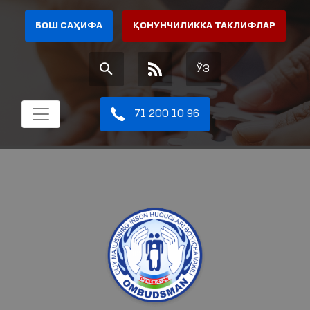
БОШ САҲИФА
ҚОНУНЧИЛИККА ТАКЛИФЛАР
ЎЗ
71 200 10 96