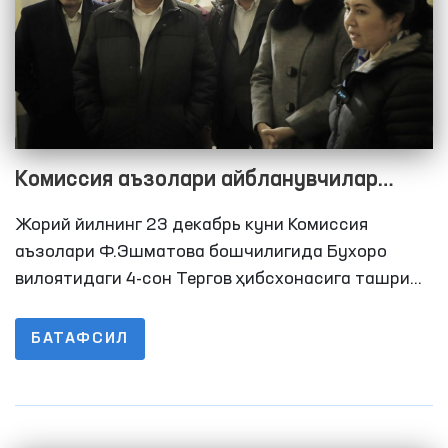
Комиссия аъзолари айбланувчилар
билан суҳбатлашишди
Жорий йилнинг 23 декабрь куни Комиссия
аъзолари Ф.Эшматова бошчилигида Бухоро
вилоятидаги 4-сон Тергов ҳибсхонасига ташриф
буюришди. Ташриф давомида ҳибсхонадаги
шарт-шароитлар, иситиш тизими ва озиқ-овқат
БАТАФСИЛ
таъминоти ўрганилди.