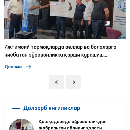
аларга
Омбудсманнинг бир куни
ш
Давоми
‹
›
Долзарб янгиликлар
Қашқадарёда зўравонликдан
жабрланган аёлнинг ҳолати