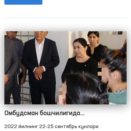
2021 йилнинг 9 ойида 120 та, 2020 йилнинг 9
ойида 68 тани ташкил этган эди.
Омбудсман бошчилигида
Қашқадарёдаги ёпиқ муассасалардаги
2022 йилнинг 22-25 сентябрь кунлари