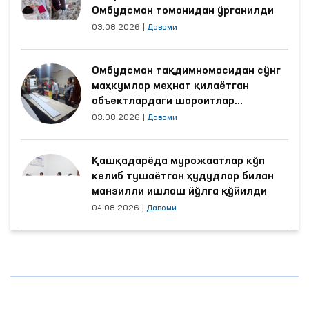
Омбудсман томонидан ўрганилди
03.08.2026
|
Давоми
Омбудсман тақдимномасидан сўнг
маҳкумлар меҳнат қилаётган
объектлардаги шароитлар
яхшиланди
03.08.2026
|
Давоми
Қашқадарёда мурожаатлар кўп
келиб тушаётган ҳудудлар билан
манзилли ишлаш йўлга қўйилди
04.08.2026
|
Давоми