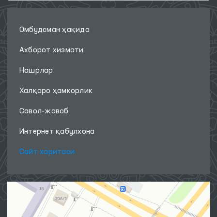
Омбудсман ҳақида
Ахборот хизмати
Нашрлар
Халқаро ҳамкорлик
Савол-жавоб
Интернет қабулхона
Сайт харитаси