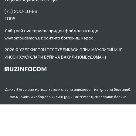
Улуғбек кўчаси, 57/1-уй
(71) 200-10-96
1096
Ушбу сайт материалларидан фойдаланганда,
www.ombudsman.uz
сайтига боғланиш керак
2026 © ЎЗБЕКИСТОН РЕСПУБЛИКАСИ ОЛИЙ МАЖЛИСИНИНГ
ИНСОН ҲУҚУҚЛАРИ БЎЙИЧА ВАКИЛИ (ОМБУДСМАН)
Диққат! Агар сиз матнда хатоликларни аниқласангиз, уларни белгилаб,
маъмуриятни хабардор қилиш учун Ctrl+Enter тугмаларини босинг