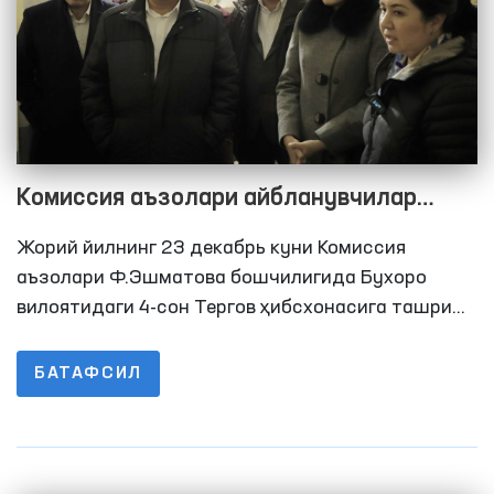
Комиссия аъзолари айбланувчилар
билан суҳбатлашишди
Жорий йилнинг 23 декабрь куни Комиссия
аъзолари Ф.Эшматова бошчилигида Бухоро
вилоятидаги 4-сон Тергов ҳибсхонасига ташриф
буюришди. Ташриф давомида ҳибсхонадаги
шарт-шароитлар, иситиш тизими ва озиқ-овқат
БАТАФСИЛ
таъминоти ўрганилди.