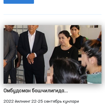
2021 йилнинг 9 ойида 120 та, 2020 йилнинг 9
ойида 68 тани ташкил этган эди.
Омбудсман бошчилигида
Қашқадарёдаги ёпиқ муассасалардаги
2022 йилнинг 22-25 сентябрь кунлари