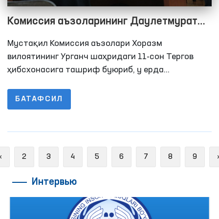
Комиссия аъзоларининг Даулетмурат
Тажимуратов билан учрашувида
Мустақил Комиссия аъзолари Хоразм
нималар очиқланди?
вилоятининг Урганч шаҳридаги 11-сон Тергов
ҳибсхонасига ташриф буюриб, у ерда
сақланаётган шахсларнинг яшаш, овқатланиш,
тиббий хизматдан фойдаланиш ҳамда
БАТАФСИЛ
адвокатлар ва яқин қариндошлари билан қисқа
муддатли учрашув хоналардаги шароитлар
ўрганишди.
Previous
«
2
3
4
5
6
7
8
9
Интервью