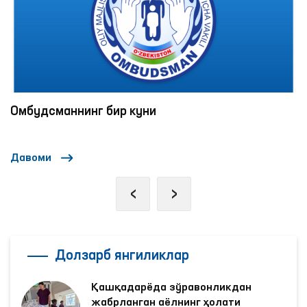
“Омбудсман соати”: инсон ҳуқуқлари бўйича
интерактив дарслар ўтказилмоқда
Давоми
‹
›
Долзарб янгиликлар
Қашқадарёда зўравонликдан
жабрланган аёлнинг ҳолати