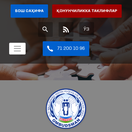
БОШ САҲИФА
ҚОНУНЧИЛИККА ТАКЛИФЛАР
ЎЗ
71 200 10 96