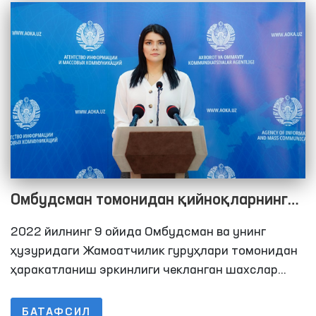
Омбудсман томонидан қийноқларнинг
олдини олиш бўйича Миллий превентив
2022 йилнинг 9 ойида Омбудсман ва унинг
механизм доирасида 2022 йилнинг 9
ҳузуридаги Жамоатчилик гуруҳлари томонидан
ойида амалга оширилган мониторинг
ҳаракатланиш эркинлиги чекланган шахслар
сақланадиган жойларга 297 та мониторинг
ташрифлари бўйича брифинг
ташрифлари амалга оширилди. Ушбу кўрсаткич
БАТАФСИЛ