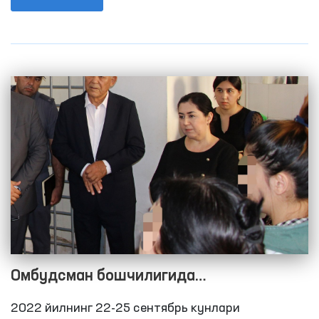
2021 йилнинг 9 ойида 120 та, 2020 йилнинг 9
ойида 68 тани ташкил этган эди.
Омбудсман бошчилигида
Қашқадарёдаги ёпиқ муассасалардаги
2022 йилнинг 22-25 сентябрь кунлари