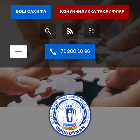
БОШ САҲИФА
ҚОНУНЧИЛИККА ТАКЛИФЛАР
ЎЗ
71 200 10 96