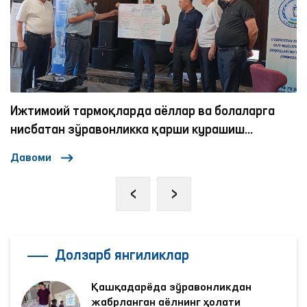
Ижтимоий тармоқларда аёллар ва болаларга
нисбатан зўравонликка қарши курашиш
механизмлари
Давоми
‹
›
Долзарб янгиликлар
Қашқадарёда зўравонликдан
жабрланган аёлнинг ҳолати