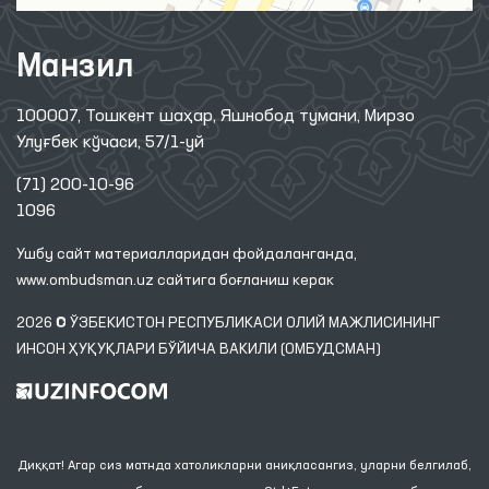
Манзил
100007, Тошкент шаҳар, Яшнобод тумани, Мирзо
Улуғбек кўчаси, 57/1-уй
(71) 200-10-96
1096
Ушбу сайт материалларидан фойдаланганда,
www.ombudsman.uz
сайтига боғланиш керак
2026 © ЎЗБЕКИСТОН РЕСПУБЛИКАСИ ОЛИЙ МАЖЛИСИНИНГ
ИНСОН ҲУҚУҚЛАРИ БЎЙИЧА ВАКИЛИ (ОМБУДСМАН)
Диққат! Агар сиз матнда хатоликларни аниқласангиз, уларни белгилаб,