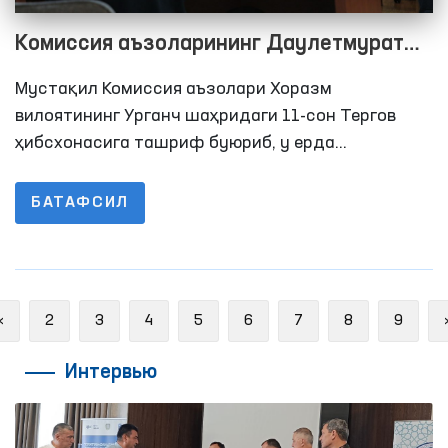
Комиссия аъзоларининг Даулетмурат
Тажимуратов билан учрашувида
Мустақил Комиссия аъзолари Хоразм
нималар очиқланди?
вилоятининг Урганч шаҳридаги 11-сон Тергов
ҳибсхонасига ташриф буюриб, у ерда
сақланаётган шахсларнинг яшаш, овқатланиш,
тиббий хизматдан фойдаланиш ҳамда
БАТАФСИЛ
адвокатлар ва яқин қариндошлари билан қисқа
муддатли учрашув хоналардаги шароитлар
ўрганишди.
Previous
«
2
3
4
5
6
7
8
9
Интервью