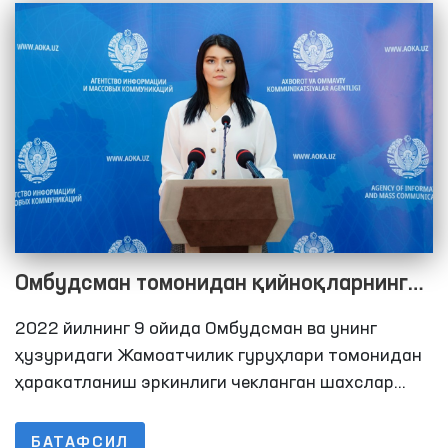
Омбудсман томонидан қийноқларнинг
олдини олиш бўйича Миллий превентив
2022 йилнинг 9 ойида Омбудсман ва унинг
механизм доирасида 2022 йилнинг 9
ҳузуридаги Жамоатчилик гуруҳлари томонидан
ойида амалга оширилган мониторинг
ҳаракатланиш эркинлиги чекланган шахслар
сақланадиган жойларга 297 та мониторинг
ташрифлари бўйича брифинг
ташрифлари амалга оширилди. Ушбу кўрсаткич
БАТАФСИЛ