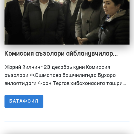
Комиссия аъзолари айбланувчилар
билан суҳбатлашишди
Жорий йилнинг 23 декабрь куни Комиссия
аъзолари Ф.Эшматова бошчилигида Бухоро
вилоятидаги 4-сон Тергов ҳибсхонасига ташриф
буюришди. Ташриф давомида ҳибсхонадаги
шарт-шароитлар, иситиш тизими ва озиқ-овқат
БАТАФСИЛ
таъминоти ўрганилди.