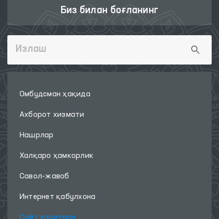
Биз билан боғланинг
Омбудсман ҳақида
Ахборот хизмати
Нашрлар
Халқаро ҳамкорлик
Савол-жавоб
Интернет қабулхона
Сайт харитаси