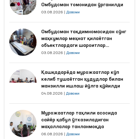
Омбудсман томонидан ўрганилди
03.08.2026
|
Давоми
Омбудсман тақдимномасидан сўнг
маҳкумлар меҳнат қилаётган
объектлардаги шароитлар
яхшиланди
03.08.2026
|
Давоми
Қашқадарёда мурожаатлар кўп
келиб тушаётган ҳудудлар билан
манзилли ишлаш йўлга қўйилди
04.08.2026
|
Давоми
Мурожаатлар таҳлили асосида
сайёр қабул ўтказиладиган
маҳаллалар танланмоқда
06.08.2026
|
Давоми