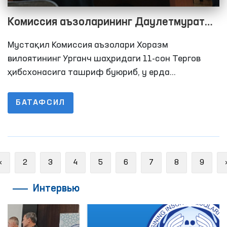
Комиссия аъзоларининг Даулетмурат
Тажимуратов билан учрашувида
Мустақил Комиссия аъзолари Хоразм
нималар очиқланди?
вилоятининг Урганч шаҳридаги 11-сон Тергов
ҳибсхонасига ташриф буюриб, у ерда
сақланаётган шахсларнинг яшаш, овқатланиш,
тиббий хизматдан фойдаланиш ҳамда
БАТАФСИЛ
адвокатлар ва яқин қариндошлари билан қисқа
муддатли учрашув хоналардаги шароитлар
ўрганишди.
Previous
«
2
3
4
5
6
7
8
9
Интервью