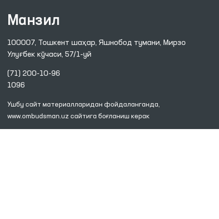
Манзил
100007, Тошкент шаҳар, Яшнобод тумани, Мирзо
Улуғбек кўчаси, 57/1-уй
(71) 200-10-96
1096
Ушбу сайт материалларидан фойдаланганда,
www.ombudsman.uz
сайтига боғланиш керак
2026 © ЎЗБЕКИСТОН РЕСПУБЛИКАСИ ОЛИЙ МАЖЛИСИНИНГ
ИНСОН ҲУҚУҚЛАРИ БЎЙИЧА ВАКИЛИ (ОМБУДСМАН)
Диққат! Агар сиз матнда хатоликларни аниқласангиз, уларни белгилаб,
маъмуриятни хабардор қилиш учун Ctrl+Enter тугмаларини босинг