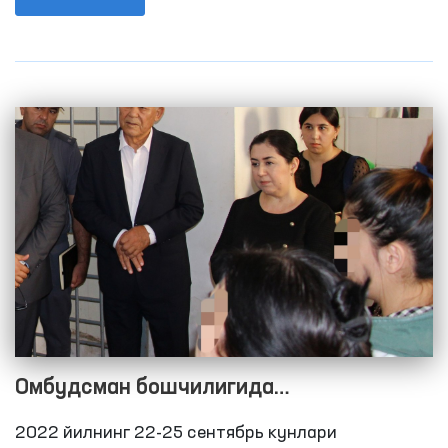
2021 йилнинг 9 ойида 120 та, 2020 йилнинг 9
ойида 68 тани ташкил этган эди.
Омбудсман бошчилигида
Қашқадарёдаги ёпиқ муассасалардаги
2022 йилнинг 22-25 сентябрь кунлари