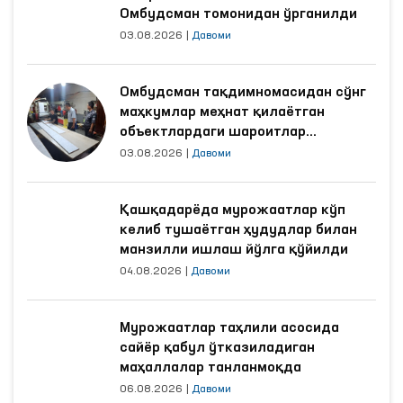
Омбудсман томонидан ўрганилди
03.08.2026
|
Давоми
Омбудсман тақдимномасидан сўнг
маҳкумлар меҳнат қилаётган
объектлардаги шароитлар
яхшиланди
03.08.2026
|
Давоми
Қашқадарёда мурожаатлар кўп
келиб тушаётган ҳудудлар билан
манзилли ишлаш йўлга қўйилди
04.08.2026
|
Давоми
Мурожаатлар таҳлили асосида
сайёр қабул ўтказиладиган
маҳаллалар танланмоқда
06.08.2026
|
Давоми