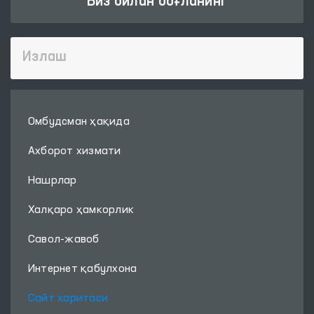
Биз билан боғланинг
Омбудсман ҳақида
Ахборот хизмати
Нашрлар
Халқаро ҳамкорлик
Савол-жавоб
Интернет қабулхона
Сайт харитаси