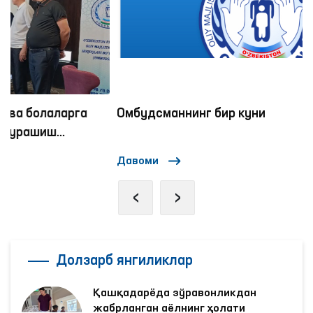
Омбудсманнинг бир куни
Давоми
‹
›
Долзарб янгиликлар
Қашқадарёда зўравонликдан
жабрланган аёлнинг ҳолати