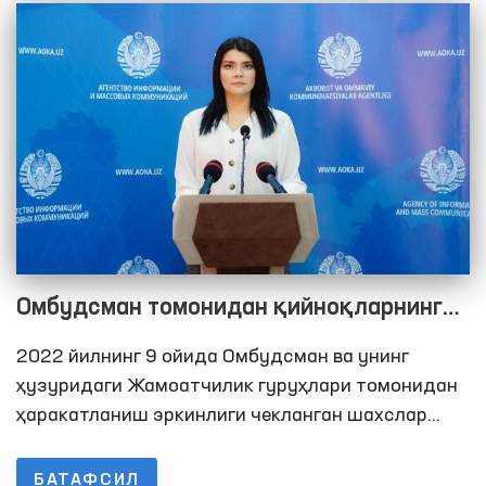
Омбудсман томонидан қийноқларнинг
олдини олиш бўйича Миллий превентив
2022 йилнинг 9 ойида Омбудсман ва унинг
механизм доирасида 2022 йилнинг 9
ҳузуридаги Жамоатчилик гуруҳлари томонидан
ойида амалга оширилган мониторинг
ҳаракатланиш эркинлиги чекланган шахслар
сақланадиган жойларга 297 та мониторинг
ташрифлари бўйича брифинг
ташрифлари амалга оширилди. Ушбу кўрсаткич
БАТАФСИЛ