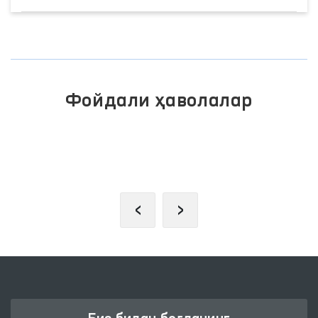
Фойдали ҳаволалар
ЖАМОАВИЙ МУРОЖААТЛАР
ПОРТАЛИ
‹
›