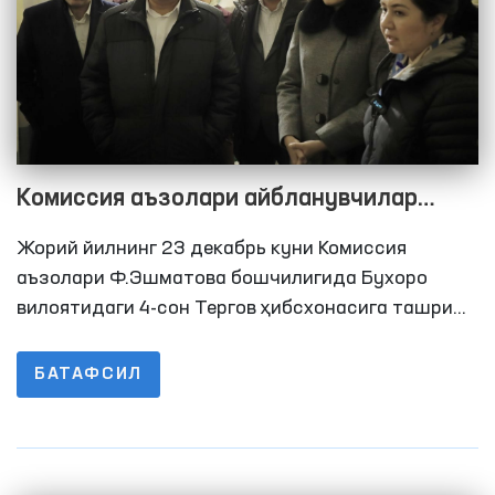
Комиссия аъзолари айбланувчилар
билан суҳбатлашишди
Жорий йилнинг 23 декабрь куни Комиссия
аъзолари Ф.Эшматова бошчилигида Бухоро
вилоятидаги 4-сон Тергов ҳибсхонасига ташриф
буюришди. Ташриф давомида ҳибсхонадаги
шарт-шароитлар, иситиш тизими ва озиқ-овқат
БАТАФСИЛ
таъминоти ўрганилди.