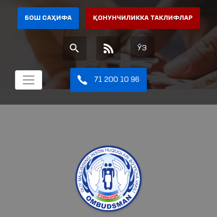
БОШ САҲИФА
ҚОНУНЧИЛИККА ТАКЛИФЛАР
ЎЗ
71 200 10 96