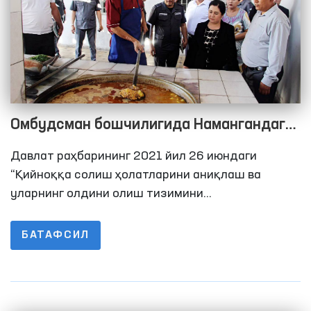
Омбудсман бошчилигида Намангандаги
ҳаракатланиш эркинлиги чекланган
Давлат раҳбарининг 2021 йил 26 июндаги
шахслар сақланадиганн ёпиқ
“Қийноққа солиш ҳолатларини аниқлаш ва
муассасалардаги шароитлар ўрганилди
уларнинг олдини олиш тизимини
такомиллаштиришга доир қўшимча чора-
тадбирлар тўғрисида”ги Қарорида Олий
БАТАФСИЛ
Мажлиснинг Инсон ҳуқуқлари бўйича вакили
(омбудсман) қийноқларнинг олдини олиш
мақсадида Жамоатчилик гуруҳлари билан
биргаликда ҳаракатланиш эркинлиги чекланган