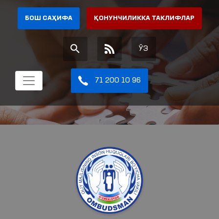
БОШ САҲИФА
ҚОНУНЧИЛИККА ТАКЛИФЛАР
ЎЗ
71 200 10 96