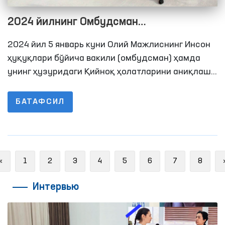
2024 йилнинг Омбудсман
бошчилигидаги илк мониторинги
2024 йил 5 январь куни Олий Мажлиснинг Инсон
Навоийда ўтказилди
ҳуқуқлари бўйича вакили (омбудсман) ҳамда
унинг ҳузуридаги Қийноқ ҳолатларини аниқлаш
ва уларнинг олдини олиш бўйича Жамоатчилик
гуруҳлари аъзолари Навоий шаҳрида жойлашган
БАТАФСИЛ
11-сон жазони ижро этиш колониясига
мониторинг ташрифини амалга оширишди.
Previous
«
1
2
3
4
5
6
7
8
Интервью