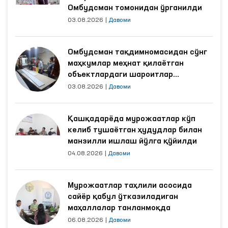
Омбудсман томонидан ўрганилди
03.08.2026
|
Давоми
Омбудсман тақдимномасидан сўнг
маҳкумлар меҳнат қилаётган
объектлардаги шароитлар
яхшиланди
03.08.2026
|
Давоми
Қашқадарёда мурожаатлар кўп
келиб тушаётган ҳудудлар билан
манзилли ишлаш йўлга қўйилди
04.08.2026
|
Давоми
Мурожаатлар таҳлили асосида
сайёр қабул ўтказиладиган
маҳаллалар танланмоқда
06.08.2026
|
Давоми