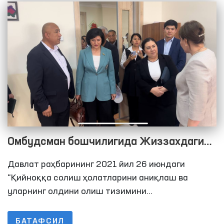
шахслар сақланадиган жойларга мониторинг
ташрифларини амалга ошириш тизимини йўлга
қўйиш белгиланган.
Омбудсман бошчилигида Жиззахдаги
ҳаракатланиш эркинлиги чекланган
Давлат раҳбарининг 2021 йил 26 июндаги
шахслар сақланадиганн ёпиқ
“Қийноққа солиш ҳолатларини аниқлаш ва
муассасалардаги шароитлар ўрганилди
уларнинг олдини олиш тизимини
такомиллаштиришга доир қўшимча чора-
тадбирлар тўғрисида”ги Қарорида Олий
БАТАФСИЛ