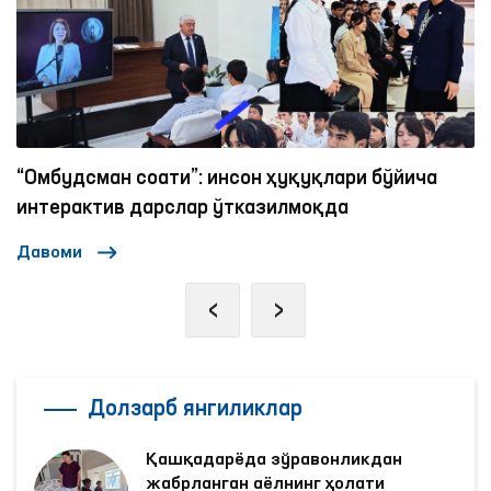
бўйича
Ижтимоий тармоқларда аёллар ва болал
нисбатан зўравонликка қарши курашиш
механизмлари
Давоми
‹
›
Долзарб янгиликлар
Қашқадарёда зўравонликдан
жабрланган аёлнинг ҳолати