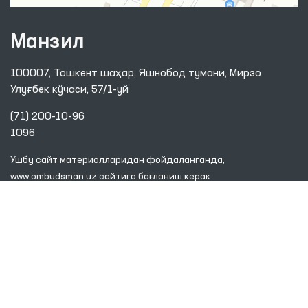
Манзил
100007, Тошкент шаҳар, Яшнобод тумани, Мирзо
Улуғбек кўчаси, 57/1-уй
(71) 200-10-96
1096
Ушбу сайт материалларидан фойдаланганда,
www.ombudsman.uz
сайтига боғланиш керак
2026 © ЎЗБЕКИСТОН РЕСПУБЛИКАСИ ОЛИЙ МАЖЛИСИНИНГ
ИНСОН ҲУҚУҚЛАРИ БЎЙИЧА ВАКИЛИ (ОМБУДСМАН)
Диққат! Агар сиз матнда хатоликларни аниқласангиз, уларни белгилаб,