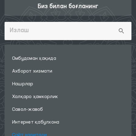
Биз билан боғланинг
Омбудсман ҳақида
Ахборот хизмати
Нашрлар
Халқаро ҳамкорлик
Савол-жавоб
Интернет қабулхона
Сайт харитаси