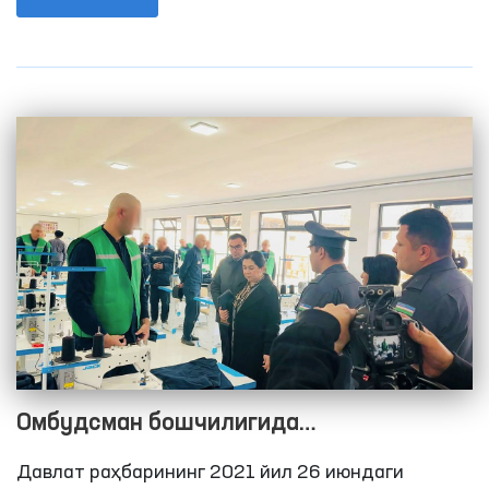
Мажлиснинг Инсон ҳуқуқлари бўйича вакили
(омбудсман) қийноқларнинг олдини олиш
мақсадида Жамоатчилик гуруҳлари билан
биргаликда ҳаракатланиш эркинлиги чекланган
шахслар сақланадиган жойларга мониторинг
ташрифларини амалга ошириш тизимини йўлга
қўйиш белгиланган.
Омбудсман бошчилигида
Қашқадарёдаги ҳаракатланиш
Давлат раҳбарининг 2021 йил 26 июндаги