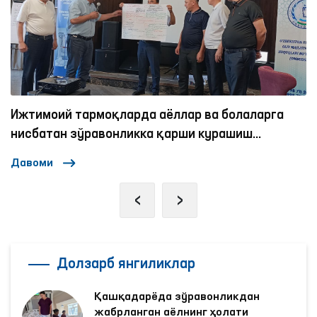
Ижтимоий тармоқларда аёллар ва болаларга
нисбатан зўравонликка қарши курашиш
механизмлари
Давоми
‹
›
Долзарб янгиликлар
Қашқадарёда зўравонликдан
жабрланган аёлнинг ҳолати