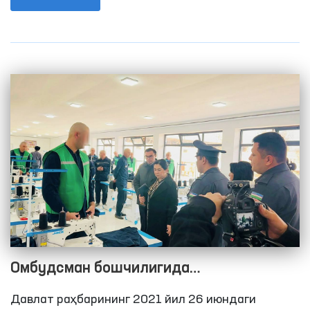
Мажлиснинг Инсон ҳуқуқлари бўйича вакили
(омбудсман) қийноқларнинг олдини олиш
мақсадида Жамоатчилик гуруҳлари билан
биргаликда ҳаракатланиш эркинлиги чекланган
шахслар сақланадиган жойларга мониторинг
ташрифларини амалга ошириш тизимини йўлга
қўйиш белгиланган.
Омбудсман бошчилигида
Қашқадарёдаги ҳаракатланиш
Давлат раҳбарининг 2021 йил 26 июндаги