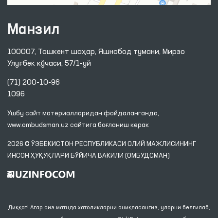
Манзил
100007, Тошкент шаҳар, Яшнобод тумани, Мирзо
Улуғбек кўчаси, 57/1-уй
(71) 200-10-96
1096
Ушбу сайт материалларидан фойдаланганда,
www.ombudsman.uz
сайтига боғланиш керак
2026 © ЎЗБЕКИСТОН РЕСПУБЛИКАСИ ОЛИЙ МАЖЛИСИНИНГ
ИНСОН ҲУҚУҚЛАРИ БЎЙИЧА ВАКИЛИ (ОМБУДСМАН)
Диққат! Агар сиз матнда хатоликларни аниқласангиз, уларни белгилаб,