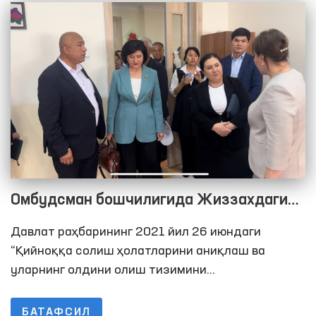
шахслар сақланадиган жойларга мониторинг
ташрифларини амалга ошириш тизимини йўлга
қўйиш белгиланган.
Омбудсман бошчилигида Жиззахдаги
ҳаракатланиш эркинлиги чекланган
Давлат раҳбарининг 2021 йил 26 июндаги
шахслар сақланадиганн ёпиқ
“Қийноққа солиш ҳолатларини аниқлаш ва
муассасалардаги шароитлар ўрганилди
уларнинг олдини олиш тизимини
такомиллаштиришга доир қўшимча чора-
тадбирлар тўғрисида”ги Қарорида Олий
БАТАФСИЛ