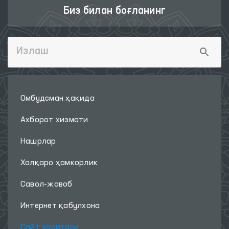
Биз билан боғланинг
Омбудсман ҳақида
Ахборот хизмати
Нашрлар
Халқаро ҳамкорлик
Савол-жавоб
Интернет қабулхона
Сайт харитаси