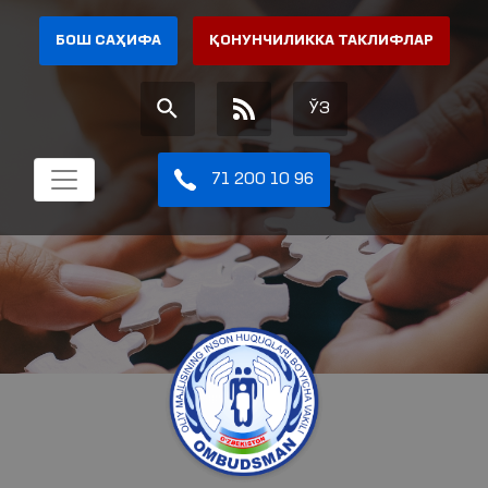
БОШ САҲИФА
ҚОНУНЧИЛИККА ТАКЛИФЛАР
ЎЗ
71 200 10 96