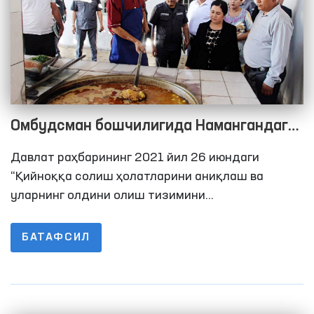
Омбудсман бошчилигида Намангандаги
ҳаракатланиш эркинлиги чекланган
Давлат раҳбарининг 2021 йил 26 июндаги
шахслар сақланадиганн ёпиқ
“Қийноққа солиш ҳолатларини аниқлаш ва
муассасалардаги шароитлар ўрганилди
уларнинг олдини олиш тизимини
такомиллаштиришга доир қўшимча чора-
тадбирлар тўғрисида”ги Қарорида Олий
БАТАФСИЛ
Мажлиснинг Инсон ҳуқуқлари бўйича вакили
(омбудсман) қийноқларнинг олдини олиш
мақсадида Жамоатчилик гуруҳлари билан
биргаликда ҳаракатланиш эркинлиги чекланган