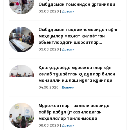
Омбудсман томонидан ўрганилди
03.08.2026
|
Давоми
Омбудсман тақдимномасидан сўнг
маҳкумлар меҳнат қилаётган
объектлардаги шароитлар
яхшиланди
03.08.2026
|
Давоми
Қашқадарёда мурожаатлар кўп
келиб тушаётган ҳудудлар билан
манзилли ишлаш йўлга қўйилди
04.08.2026
|
Давоми
Мурожаатлар таҳлили асосида
сайёр қабул ўтказиладиган
маҳаллалар танланмоқда
06.08.2026
|
Давоми