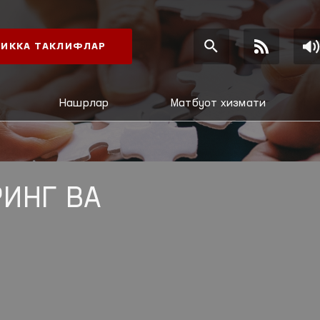
ИККА ТАКЛИФЛАР
Нашрлар
Матбуот хизмати
ИНГ ВА