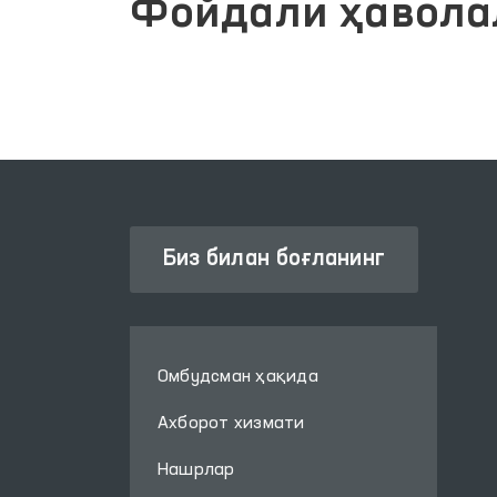
Фойдали ҳавола
Биз билан боғланинг
Омбудсман ҳақида
Ахборот хизмати
Нашрлар