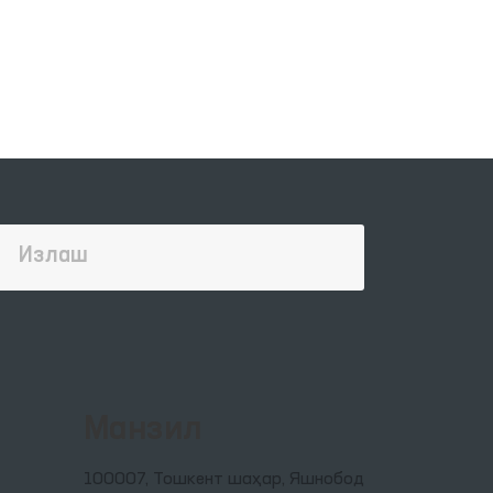
Манзил
100007, Тошкент шаҳар, Яшнобод