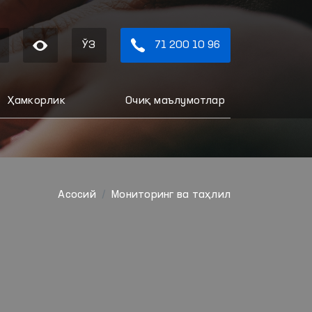
ЎЗ
71 200 10 96
Ҳамкорлик
Очиқ маълумотлар
Aсосий
Мониторинг ва таҳлил