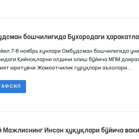
удсман бошчилигида Бухородаги ҳаракатл
нлиги чекланган шахслар сақланадиганн ё
 йил 7-8 ноябрь кунлари Омбудсман бошчилигида ун
ссасалардаги шароитлар ўрганилди
ридаги Қийноқларни олдини олиш бўйича МПМ доира
ият юритувчи Жамоатчилик гуруҳлари аъзолари
нидан Бухородаги қатор пенитенсиар муассасаларг
торинг ташрифлари амалга оширилди. Жараёнларда
ТАФСИЛ
ллари ҳам иштирок этишди.
й Мажлиснинг Инсон ҳуқуқлари бўйича вак