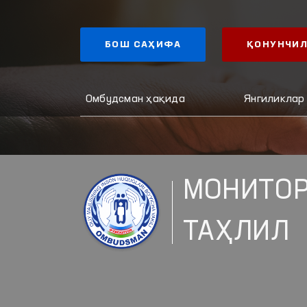
БОШ САҲИФА
ҚОНУНЧИЛ
Омбудсман ҳақида
Янгиликлар
МОНИТОР
ТАҲЛИЛ