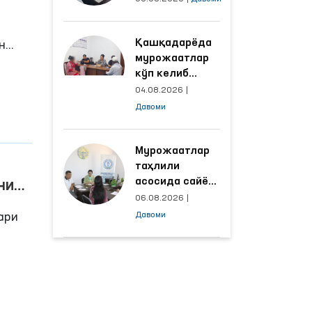
объектлардаги
шароитлар
Қашқадарёда
яхшиланди
н
мурожаатлар
кўп келиб
лар,
тушаётган
04.08.2026
|
ҳудудлар
Давоми
ди.
билан
манзилли
ишлаш йўлга
Мурожаатлар
амда
қўйилди
таҳлили
асосида сайёр
ни
қабул
06.08.2026
|
лари
ўтказиладиган
ари
Давоми
маҳаллалар
танланмоқда
шбу