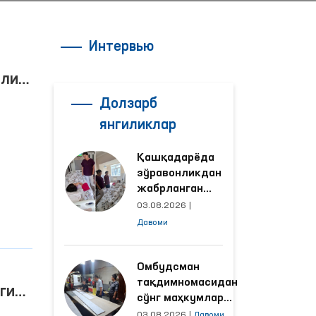
Интервью
или
Долзарб
янгиликлар
Қашқадарёда
зўравонликдан
жабрланган
аёлнинг ҳолати
03.08.2026
|
Омбудсман
Давоми
ий
томонидан
дан
ўрганилди
Омбудсман
тақдимномасидан
ги
сўнг маҳкумлар
меҳнат қилаётган
03.08.2026
|
Давоми