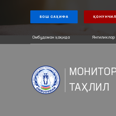
БОШ САҲИФА
ҚОНУНЧИЛ
Омбудсман ҳақида
Янгиликлар
МОНИТОР
ТАҲЛИЛ