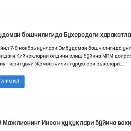
удсман бошчилигида Бухородаги ҳаракатл
нлиги чекланган шахслар сақланадиганн ё
 йил 7-8 ноябрь кунлари Омбудсман бошчилигида ун
ссасалардаги шароитлар ўрганилди
ридаги Қийноқларни олдини олиш бўйича МПМ доира
ият юритувчи Жамоатчилик гуруҳлари аъзолари
нидан Бухородаги қатор пенитенсиар муассасаларг
торинг ташрифлари амалга оширилди. Жараёнларда
ТАФСИЛ
ллари ҳам иштирок этишди.
й Мажлиснинг Инсон ҳуқуқлари бўйича вак