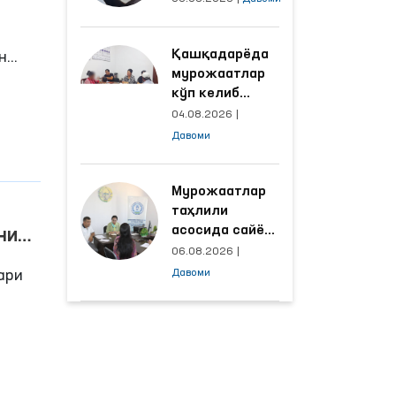
объектлардаги
шароитлар
Қашқадарёда
яхшиланди
н
мурожаатлар
кўп келиб
лар,
тушаётган
04.08.2026
|
ҳудудлар
Давоми
ди.
билан
манзилли
ишлаш йўлга
Мурожаатлар
амда
қўйилди
таҳлили
асосида сайёр
ни
қабул
06.08.2026
|
лари
ўтказиладиган
ари
Давоми
маҳаллалар
танланмоқда
шбу