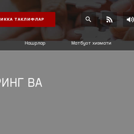
ИККА ТАКЛИФЛАР
Нашрлар
Матбуот хизмати
ИНГ ВА