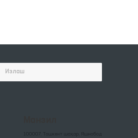
Манзил
100007, Тошкент шаҳар, Яшнобод