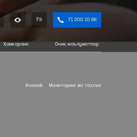
ЎЗ
71 200 10 96
Ҳамкорлик
Очиқ маълумотлар
Aсосий
Мониторинг ва таҳлил