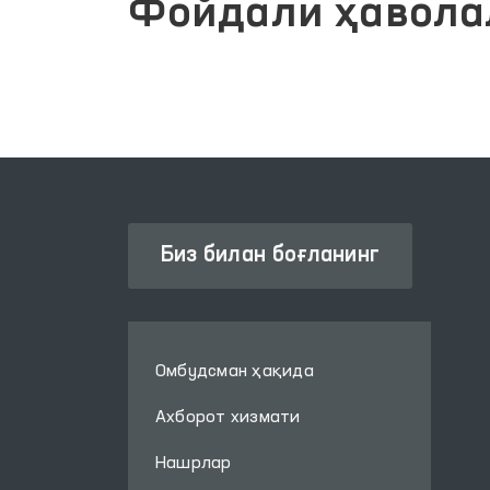
Фойдали ҳавола
Биз билан боғланинг
Омбудсман ҳақида
Ахборот хизмати
Нашрлар