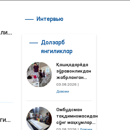
Интервью
или
Долзарб
янгиликлар
Қашқадарёда
зўравонликдан
жабрланган
аёлнинг ҳолати
03.08.2026
|
Омбудсман
Давоми
ий
томонидан
дан
ўрганилди
Омбудсман
тақдимномасидан
ги
сўнг маҳкумлар
меҳнат қилаётган
03.08.2026
|
Давоми