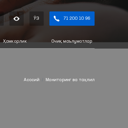
ЎЗ
71 200 10 96
Ҳамкорлик
Очиқ маълумотлар
Aсосий
Мониторинг ва таҳлил