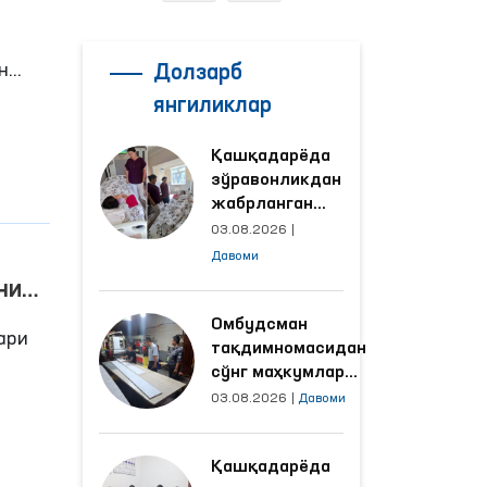
н
Долзарб
янгиликлар
лар,
Қашқадарёда
зўравонликдан
ди.
жабрланган
аёлнинг ҳолати
03.08.2026
|
амда
Омбудсман
Давоми
томонидан
ни
ўрганилди
лари
Омбудсман
ари
тақдимномасидан
сўнг маҳкумлар
меҳнат қилаётган
03.08.2026
|
Давоми
объектлардаги
шбу
шароитлар
Қашқадарёда
яхшиланди