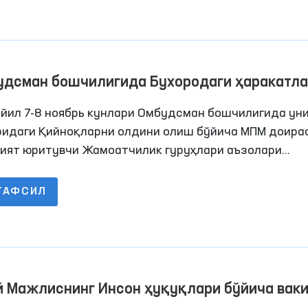
удсман бошчилигида Бухородаги ҳаракатл
нлиги чекланган шахслар сақланадиганн ё
 йил 7-8 ноябрь кунлари Омбудсман бошчилигида ун
ссасалардаги шароитлар ўрганилди
ридаги Қийноқларни олдини олиш бўйича МПМ доира
ият юритувчи Жамоатчилик гуруҳлари аъзолари
нидан Бухородаги қатор пенитенсиар муассасаларг
торинг ташрифлари амалга оширилди. Жараёнларда
ТАФСИЛ
ллари ҳам иштирок этишди.
й Мажлиснинг Инсон ҳуқуқлари бўйича вак