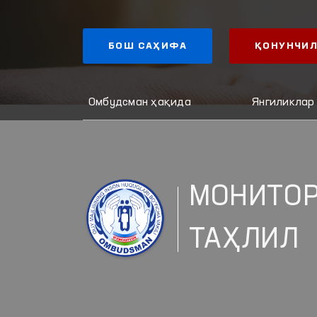
БОШ САҲИФА
ҚОНУНЧИЛ
Омбудсман ҳақида
Янгиликлар
МОНИТОР
ТАҲЛИЛ