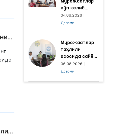
мурожаатлар
кўп келиб
тушаётган
04.08.2026
|
ҳудудлар
Давоми
билан
манзилли
аниш
ишлаш йўлга
Мурожаатлар
пиқ
қўйилди
таҳлили
инг
асосида сайёр
сида
қабул
06.08.2026
|
ўтказиладиган
Давоми
а
маҳаллалар
танланмоқда
 ОАВ
или