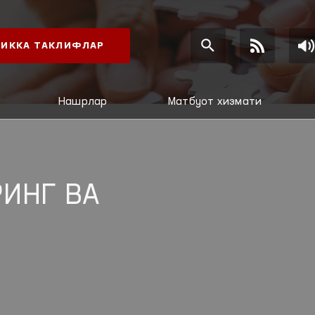
ИККА ТАКЛИФЛАР
Нашрлар
Матбуот хизмати
ИНГ ВА