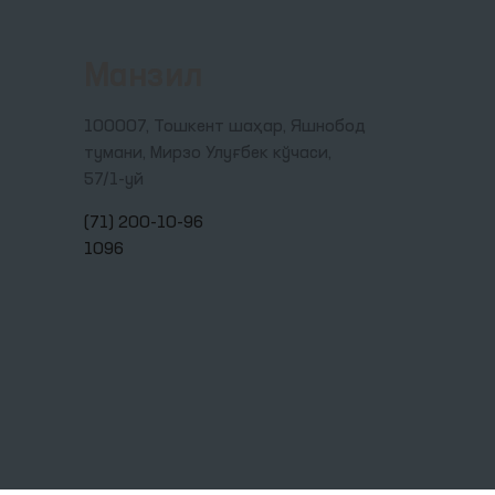
Манзил
100007, Тошкент шаҳар, Яшнобод
тумани, Мирзо Улуғбек кўчаси,
57/1-уй
(71) 200-10-96
1096