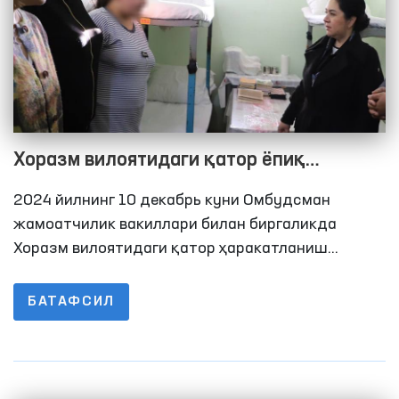
Хоразм вилоятидаги қатор ёпиқ
муассасалардаги шароитлар ўрганилди
2024 йилнинг 10 декабрь куни Омбудсман
жамоатчилик вакиллари билан биргаликда
Хоразм вилоятидаги қатор ҳаракатланиш
эркинлиги чекланган шахслар сақланадиган
ёпиқ муассасаларга мониторинг ташрифларини
БАТАФСИЛ
амалга оширди. Жумладан, 11-сон тергов
ҳибсхонасидаги шароитлар, маҳбусларнинг
яшаш, овқатланиш, тиббий хизмат кўрсатилиши,
иситиш тизими ва бошқа ҳолатлар ўрганилди.