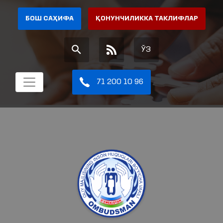
БОШ САҲИФА
ҚОНУНЧИЛИККА ТАКЛИФЛАР
ЎЗ
71 200 10 96