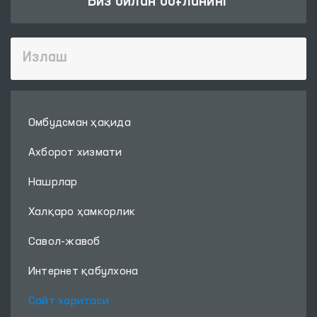
Биз билан боғланинг
Омбудсман ҳақида
Ахборот хизмати
Нашрлар
Халқаро ҳамкорлик
Савол-жавоб
Интернет қабулхона
Сайт харитаси