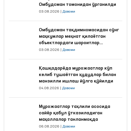
Омбудсман томонидан ўрганилди
03.08.2026
|
Давоми
Омбудсман тақдимномасидан сўнг
маҳкумлар меҳнат қилаётган
объектлардаги шароитлар
яхшиланди
03.08.2026
|
Давоми
Қашқадарёда мурожаатлар кўп
келиб тушаётган ҳудудлар билан
манзилли ишлаш йўлга қўйилди
04.08.2026
|
Давоми
Мурожаатлар таҳлили асосида
сайёр қабул ўтказиладиган
маҳаллалар танланмоқда
06.08.2026
|
Давоми