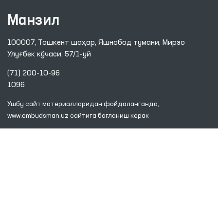
Манзил
100007, Тошкент шаҳар, Яшнобод тумани, Мирзо
Улуғбек кўчаси, 57/1-уй
(71) 200-10-96
1096
Ушбу сайт материалларидан фойдаланганда,
www.ombudsman.uz
сайтига боғланиш керак
2026 © ЎЗБЕКИСТОН РЕСПУБЛИКАСИ ОЛИЙ МАЖЛИСИНИНГ
ИНСОН ҲУҚУҚЛАРИ БЎЙИЧА ВАКИЛИ (ОМБУДСМАН)
Диққат! Агар сиз матнда хатоликларни аниқласангиз, уларни белгилаб,
маъмуриятни хабардор қилиш учун Ctrl+Enter тугмаларини босинг