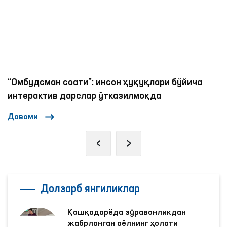
“Омбудсман соати”: инсон ҳуқуқлари бўйича
интерактив дарслар ўтказилмоқда
Давоми
‹
›
Долзарб янгиликлар
Қашқадарёда зўравонликдан
жабрланган аёлнинг ҳолати