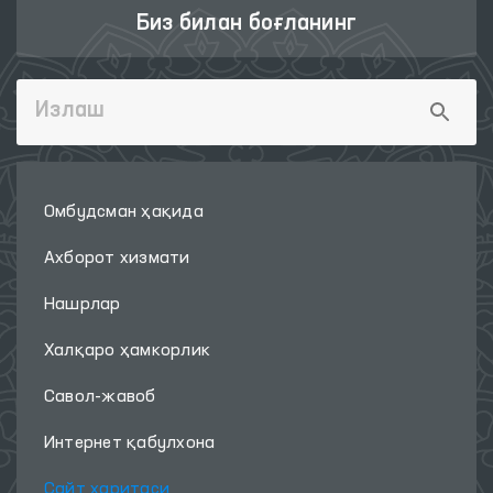
Биз билан боғланинг
Омбудсман ҳақида
Ахборот хизмати
Нашрлар
Халқаро ҳамкорлик
Савол-жавоб
Интернет қабулхона
Сайт харитаси