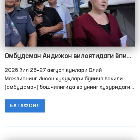
Омбудсман Андижон вилоятидаги ёпиқ
муассасалардаги шароитларни ўрганди
2025 йил 26–27 август кунлари Олий
Мажлиснинг Инсон ҳуқуқлари бўйича вакили
(омбудсман) бошчилигида ва унинг ҳузуридаги
Қийноқларни олдини олиш бўйича МПМ
доирасида фаолият юритувчи Жамоатчилик
БАТАФСИЛ
гуруҳлари аъзолари, Олий Мажлис Қонунчилик
палатаси депутатлари ҳамда оммавий ахборот
воситалари вакиллари иштирокида Андижон
вилоятида ҳаракатланиш эркинлиги чекланган