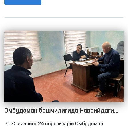
шахслар учун эркаклар интернат уйига
мониторинг ташрифини амалга оширишди. Унда
шунингдек, Олий Мажлис Сенати аъзоси, туман
ва вилоят кенгаши депутатлари ва ОАВ
вакиллари ҳам иштирок этишди.
Омбудсман бошчилигида Навоийдаги
қатор ҳаракатланиш эркинлиги
2025 йилнинг 24 апрель куни Омбудсман