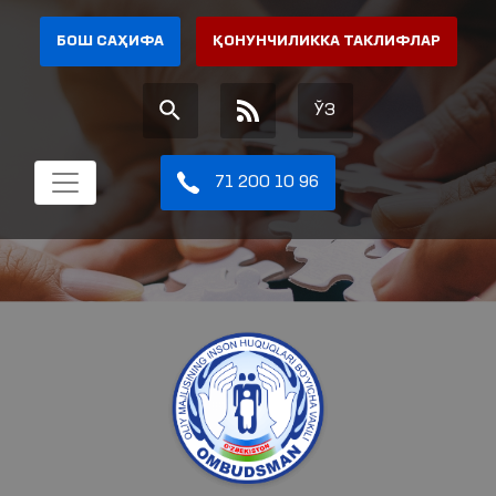
БОШ САҲИФА
ҚОНУНЧИЛИККА ТАКЛИФЛАР
ЎЗ
71 200 10 96