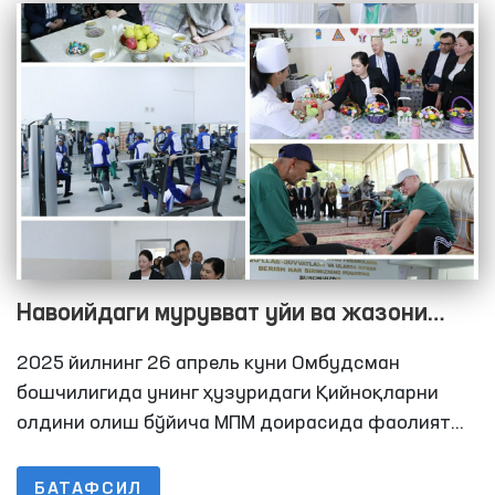
шахслар сақланадиган қатор ёпиқ
муассасаларга мониторинг ташрифлари амалга
оширилди.
Навоийдаги мурувват уйи ва жазони
ижро этиш колонияларидаги шароитлар
2025 йилнинг 26 апрель куни Омбудсман
ўрганилди
бошчилигида унинг ҳузуридаги Қийноқларни
олдини олиш бўйича МПМ доирасида фаолият
юритувчи Жамоатчилик гуруҳлари аъзолари
дастлаб, Нурота “Мурувват” ногиронлиги бўлган
БАТАФСИЛ