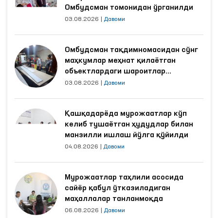
Омбудсман томонидан ўрганилди
03.08.2026
|
Давоми
Омбудсман тақдимномасидан сўнг
маҳкумлар меҳнат қилаётган
объектлардаги шароитлар
яхшиланди
03.08.2026
|
Давоми
Қашқадарёда мурожаатлар кўп
келиб тушаётган ҳудудлар билан
манзилли ишлаш йўлга қўйилди
04.08.2026
|
Давоми
Мурожаатлар таҳлили асосида
сайёр қабул ўтказиладиган
маҳаллалар танланмоқда
06.08.2026
|
Давоми