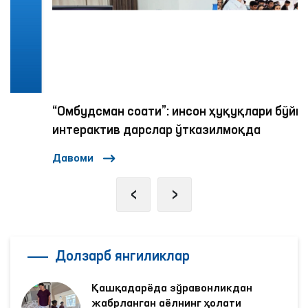
“Омбудсман соати”: инсон ҳуқуқлари бўйича
интерактив дарслар ўтказилмоқда
Давоми
‹
›
Долзарб янгиликлар
Қашқадарёда зўравонликдан
жабрланган аёлнинг ҳолати