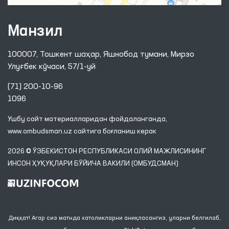
Манзил
100007, Тошкент шаҳар, Яшнобод тумани, Мирзо
Улуғбек кўчаси, 57/1-уй
(71) 200-10-96
1096
Ушбу сайт материалларидан фойдаланганда,
www.ombudsman.uz
сайтига боғланиш керак
2026 © ЎЗБЕКИСТОН РЕСПУБЛИКАСИ ОЛИЙ МАЖЛИСИНИНГ
ИНСОН ҲУҚУҚЛАРИ БЎЙИЧА ВАКИЛИ (ОМБУДСМАН)
Диққат! Агар сиз матнда хатоликларни аниқласангиз, уларни белгилаб,