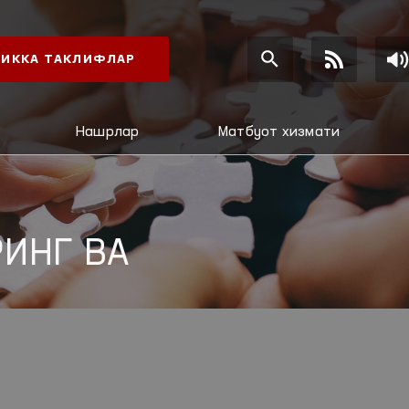
ИККА ТАКЛИФЛАР
Нашрлар
Матбуот хизмати
ИНГ ВА