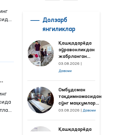
инг
сида
Долзарб
ий
янгиликлар
й
Қашқадарёда
зўравонликдан
жабрланган
аёлнинг ҳолати
03.08.2026
|
Омбудсман
Давоми
томонидан
ўрганилди
Омбудсман
инг
тақдимномасидан
сида
сўнг маҳкумлар
тлаб,
меҳнат қилаётган
03.08.2026
|
Давоми
объектлардаги
аклар
шароитлар
.
Қашқадарёда
яхшиланди
илоят