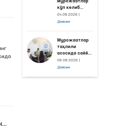
мурожаатлар
шди.
кўп келиб
тушаётган
04.08.2026
|
ҳудудлар
Давоми
билан
манзилли
ишлаш йўлга
Мурожаатлар
қўйилди
таҳлили
инг
асосида сайёр
р
сида
қабул
06.08.2026
|
ўтказиладиган
Давоми
а
маҳаллалар
танланмоқда
 ОАВ
н