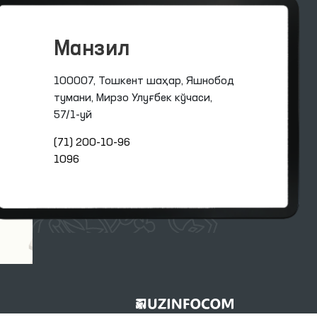
Манзил
100007, Тошкент шаҳар, Яшнобод
тумани, Мирзо Улуғбек кўчаси,
57/1-уй
(71) 200-10-96
1096