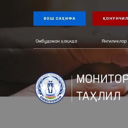
БОШ САҲИФА
ҚОНУНЧИЛ
Омбудсман ҳақида
Янгиликлар
МОНИТОР
ТАҲЛИЛ