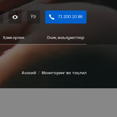
ЎЗ
71 200 10 96
Ҳамкорлик
Очиқ маълумотлар
Aсосий
Мониторинг ва таҳлил