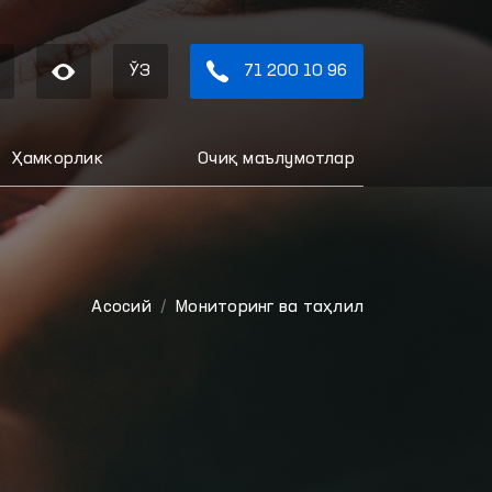
ЎЗ
71 200 10 96
Ҳамкорлик
Очиқ маълумотлар
Aсосий
Мониторинг ва таҳлил