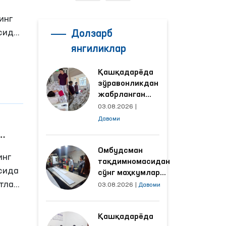
инг
сида
Долзарб
ий
янгиликлар
й
Қашқадарёда
зўравонликдан
жабрланган
аёлнинг ҳолати
03.08.2026
|
Омбудсман
Давоми
томонидан
ўрганилди
Омбудсман
инг
тақдимномасидан
сида
сўнг маҳкумлар
тлаб,
меҳнат қилаётган
03.08.2026
|
Давоми
объектлардаги
аклар
шароитлар
.
Қашқадарёда
яхшиланди
илоят