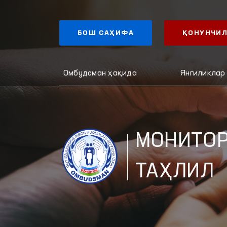
БОШ САҲИФА
ҚОНУНЧИЛ
Омбудсман ҳақида
Янгиликлар
МОНИТОР
ТАҲЛИЛ