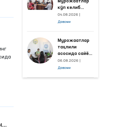
мурожаатлар
шди.
кўп келиб
тушаётган
04.08.2026
|
ҳудудлар
Давоми
билан
манзилли
ишлаш йўлга
Мурожаатлар
қўйилди
таҳлили
инг
асосида сайёр
р
сида
қабул
06.08.2026
|
ўтказиладиган
Давоми
а
маҳаллалар
танланмоқда
 ОАВ
н