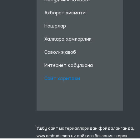
Омбудсман ҳақида
Ахборот хизмати
Нашрлар
Халқаро ҳамкорлик
Савол-жавоб
Интернет қабулхона
Сайт харитаси
Ушбу сайт материалларидан фойдаланганда,
www.ombudsman.uz
сайтига боғланиш керак