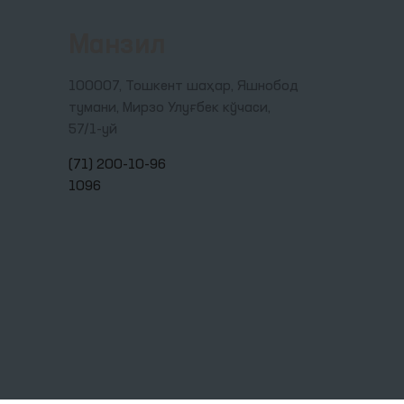
Манзил
100007, Тошкент шаҳар, Яшнобод
тумани, Мирзо Улуғбек кўчаси,
57/1-уй
(71) 200-10-96
1096