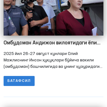
Омбудсман Андижон вилоятидаги ёпиқ
муассасалардаги шароитларни ўрганди
2025 йил 26–27 август кунлари Олий
Мажлиснинг Инсон ҳуқуқлари бўйича вакили
(омбудсман) бошчилигида ва унинг ҳузуридаги
Қийноқларни олдини олиш бўйича МПМ
доирасида фаолият юритувчи Жамоатчилик
БАТАФСИЛ
гуруҳлари аъзолари, Олий Мажлис Қонунчилик
палатаси депутатлари ҳамда оммавий ахборот
воситалари вакиллари иштирокида Андижон
вилоятида ҳаракатланиш эркинлиги чекланган