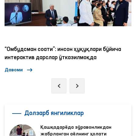
“Омбудсман соати”: инсон ҳуқуқлари бўйича
интерактив дарслар ўтказилмоқда
Давоми
‹
›
Долзарб янгиликлар
Қашқадарёда зўравонликдан
жабрланган аёлнинг ҳолати