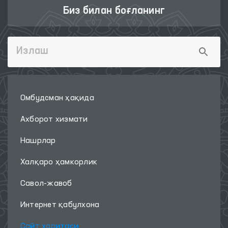
Биз билан боғланинг
Омбудсман ҳақида
Ахборот хизмати
Нашрлар
Халқаро ҳамкорлик
Савол-жавоб
Интернет қабулхона
Сайт харитаси