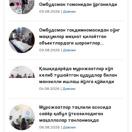
Омбудсман томонидан ўрганилди
03.08.2026
|
Давоми
Омбудсман тақдимномасидан сўнг
маҳкумлар меҳнат қилаётган
объектлардаги шароитлар
яхшиланди
03.08.2026
|
Давоми
Қашқадарёда мурожаатлар кўп
келиб тушаётган ҳудудлар билан
манзилли ишлаш йўлга қўйилди
04.08.2026
|
Давоми
Мурожаатлар таҳлили асосида
сайёр қабул ўтказиладиган
маҳаллалар танланмоқда
06.08.2026
|
Давоми