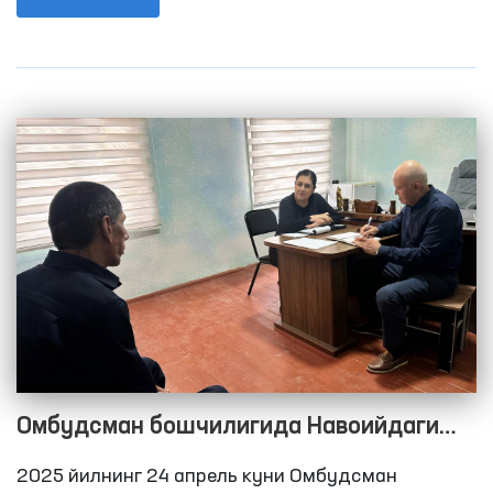
шахслар учун эркаклар интернат уйига
мониторинг ташрифини амалга оширишди. Унда
шунингдек, Олий Мажлис Сенати аъзоси, туман
ва вилоят кенгаши депутатлари ва ОАВ
вакиллари ҳам иштирок этишди.
Омбудсман бошчилигида Навоийдаги
қатор ҳаракатланиш эркинлиги
2025 йилнинг 24 апрель куни Омбудсман