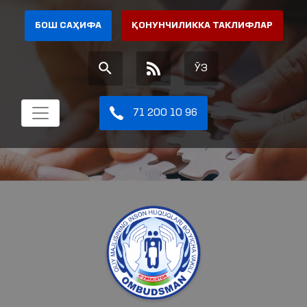
БОШ САҲИФА
ҚОНУНЧИЛИККА ТАКЛИФЛАР
ЎЗ
71 200 10 96