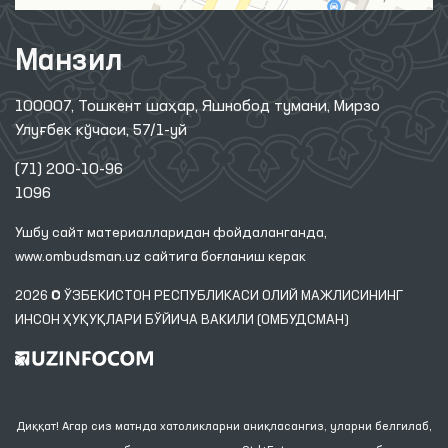
Манзил
100007, Тошкент шаҳар, Яшнобод тумани, Мирзо
Улуғбек кўчаси, 57/1-уй
(71) 200-10-96
1096
Ушбу сайт материалларидан фойдаланганда,
www.ombudsman.uz
сайтига боғланиш керак
2026 © ЎЗБЕКИСТОН РЕСПУБЛИКАСИ ОЛИЙ МАЖЛИСИНИНГ
ИНСОН ҲУҚУҚЛАРИ БЎЙИЧА ВАКИЛИ (ОМБУДСМАН)
Диққат! Агар сиз матнда хатоликларни аниқласангиз, уларни белгилаб,