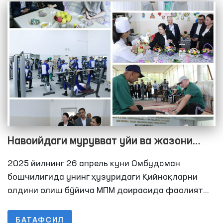
шахслар сақланадиган қатор ёпиқ
муассасаларга мониторинг ташрифлари амалга
оширилди.
Навоийдаги мурувват уйи ва жазони
ижро этиш колонияларидаги шароитлар
2025 йилнинг 26 апрель куни Омбудсман
ўрганилди
бошчилигида унинг ҳузуридаги Қийноқларни
олдини олиш бўйича МПМ доирасида фаолият
юритувчи Жамоатчилик гуруҳлари аъзолари
дастлаб, Нурота “Мурувват” ногиронлиги бўлган
БАТАФСИЛ