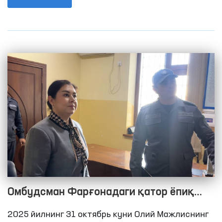
тиббий ёрдам кўрсатиш туманлараро пунктлари
(хушёрхона), Амударё тумани ички ишлар
бўлими вақтинча сақлаш ҳибсхонаси,
Республика ихтисослаштирилган наркология
илмий-амалий тиббиёт марказининг
Қорақалпоғистон Республикаси минтақавий
филиали, шунингдек, Чимбой туманидаги
“Мурувват” ногиронлиги бўлган шахслар
эркаклар интернат уйида яшовчиларга
яратилган шароитларни ўрганиш юзасидан
мониторинг ташрифлари амалга оширилди.
Омбудсман Фарғонадаги қатор ёпиқ
муассасаларда инсон ҳуқуқлари
2025 йилнинг 31 октябрь куни Олий Мажлиснинг