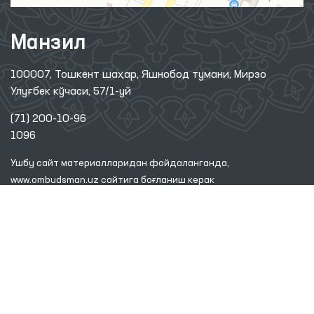
Манзил
100007, Тошкент шаҳар, Яшнобод тумани, Мирзо
Улуғбек кўчаси, 57/1-уй
(71) 200-10-96
1096
Ушбу сайт материалларидан фойдаланганда,
www.ombudsman.uz
сайтига боғланиш керак
2026 © ЎЗБЕКИСТОН РЕСПУБЛИКАСИ ОЛИЙ МАЖЛИСИНИНГ
ИНСОН ҲУҚУҚЛАРИ БЎЙИЧА ВАКИЛИ (ОМБУДСМАН)
Диққат! Агар сиз матнда хатоликларни аниқласангиз, уларни белгилаб,