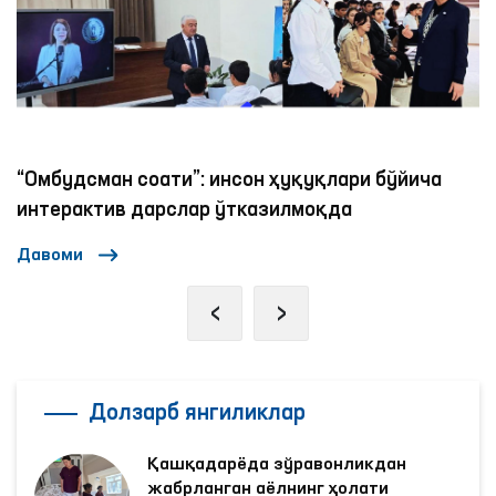
“Омбудсман соати”: инсон ҳуқуқлари бўйича
интерактив дарслар ўтказилмоқда
Давоми
‹
›
Долзарб янгиликлар
Қашқадарёда зўравонликдан
жабрланган аёлнинг ҳолати