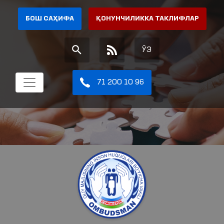
БОШ САҲИФА
ҚОНУНЧИЛИККА ТАКЛИФЛАР
ЎЗ
71 200 10 96