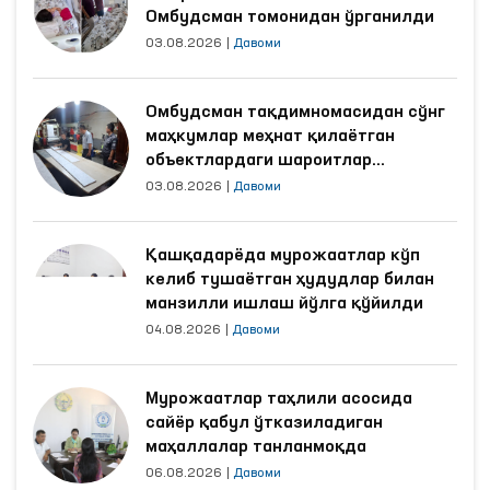
Омбудсман томонидан ўрганилди
03.08.2026
|
Давоми
Омбудсман тақдимномасидан сўнг
маҳкумлар меҳнат қилаётган
объектлардаги шароитлар
яхшиланди
03.08.2026
|
Давоми
Қашқадарёда мурожаатлар кўп
келиб тушаётган ҳудудлар билан
манзилли ишлаш йўлга қўйилди
04.08.2026
|
Давоми
Мурожаатлар таҳлили асосида
сайёр қабул ўтказиладиган
маҳаллалар танланмоқда
06.08.2026
|
Давоми