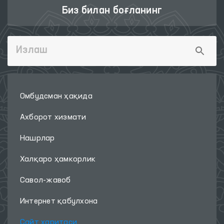
Биз билан боғланинг
Омбудсман ҳақида
Ахборот хизмати
Нашрлар
Халқаро ҳамкорлик
Савол-жавоб
Интернет қабулхона
Сайт харитаси