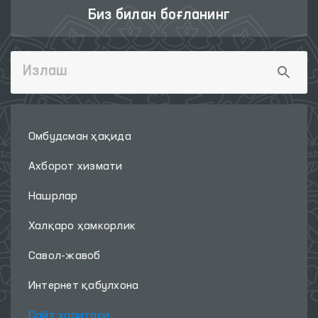
Биз билан боғланинг
Омбудсман ҳақида
Ахборот хизмати
Нашрлар
Халқаро ҳамкорлик
Савол-жавоб
Интернет қабулхона
Сайт харитаси