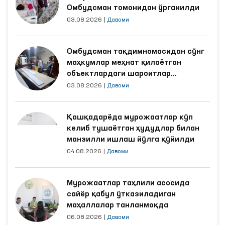
Омбудсман томонидан ўрганилди
03.08.2026
|
Давоми
Омбудсман тақдимномасидан сўнг
маҳкумлар меҳнат қилаётган
объектлардаги шароитлар
яхшиланди
03.08.2026
|
Давоми
Қашқадарёда мурожаатлар кўп
келиб тушаётган ҳудудлар билан
манзилли ишлаш йўлга қўйилди
04.08.2026
|
Давоми
Мурожаатлар таҳлили асосида
сайёр қабул ўтказиладиган
маҳаллалар танланмоқда
06.08.2026
|
Давоми