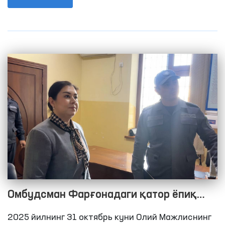
тиббий ёрдам кўрсатиш туманлараро пунктлари
(хушёрхона), Амударё тумани ички ишлар
бўлими вақтинча сақлаш ҳибсхонаси,
Республика ихтисослаштирилган наркология
илмий-амалий тиббиёт марказининг
Қорақалпоғистон Республикаси минтақавий
филиали, шунингдек, Чимбой туманидаги
“Мурувват” ногиронлиги бўлган шахслар
эркаклар интернат уйида яшовчиларга
яратилган шароитларни ўрганиш юзасидан
мониторинг ташрифлари амалга оширилди.
Омбудсман Фарғонадаги қатор ёпиқ
муассасаларда инсон ҳуқуқлари
2025 йилнинг 31 октябрь куни Олий Мажлиснинг