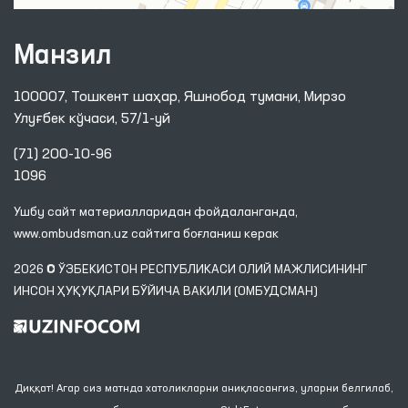
Манзил
100007, Тошкент шаҳар, Яшнобод тумани, Мирзо
Улуғбек кўчаси, 57/1-уй
(71) 200-10-96
1096
Ушбу сайт материалларидан фойдаланганда,
www.ombudsman.uz
сайтига боғланиш керак
2026 © ЎЗБЕКИСТОН РЕСПУБЛИКАСИ ОЛИЙ МАЖЛИСИНИНГ
ИНСОН ҲУҚУҚЛАРИ БЎЙИЧА ВАКИЛИ (ОМБУДСМАН)
Диққат! Агар сиз матнда хатоликларни аниқласангиз, уларни белгилаб,