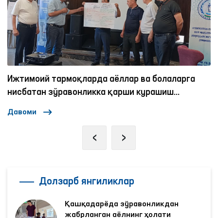
Омбудсманнинг бир куни
Давоми
‹
›
Долзарб янгиликлар
Қашқадарёда зўравонликдан
жабрланган аёлнинг ҳолати