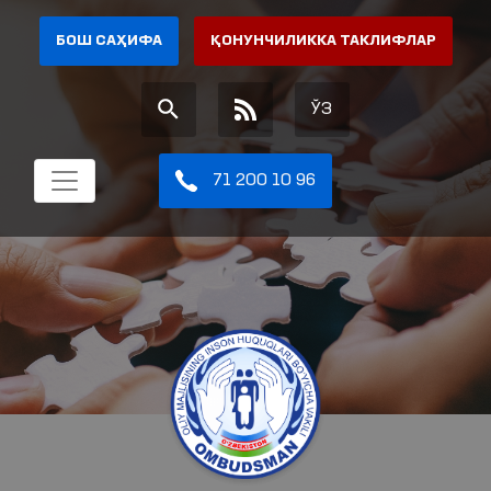
БОШ САҲИФА
ҚОНУНЧИЛИККА ТАКЛИФЛАР
ЎЗ
71 200 10 96