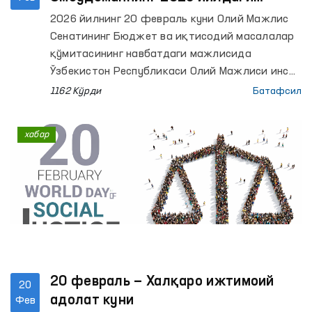
фаолияти тўғрисидаги маърузаси
2026 йилнинг 20 февраль куни Олий Мажлис
кўриб чиқилди
Сенатининг Бюджет ва иқтисодий масалалар
қўмитасининг навбатдаги мажлисида
Ўзбекистон Республикаси Олий Мажлиси инсон
ҳуқуқлари бўйича вакили (омбудсман)нинг
1162 Кўрди
Батафсил
2025 йилдаги фаолияти тўғрисидаги
маърузаси дастлабки тарзда кўриб чиқилди.
хабар
20 февраль — Халқаро ижтимоий
20
адолат куни
Фев