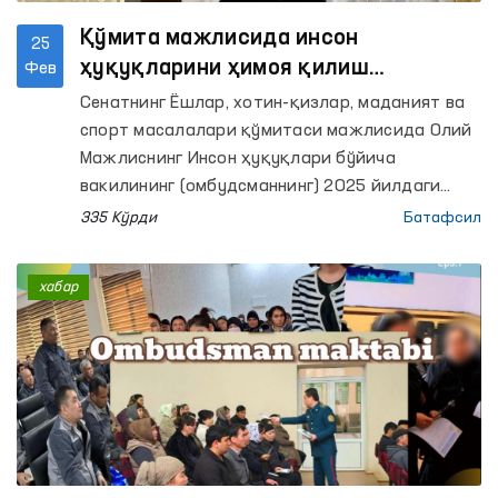
Қўмита мажлисида инсон
25
ҳуқуқларини ҳимоя қилиш
Фев
соҳасидаги ишлар сарҳисоб
Сенатнинг Ёшлар, хотин-қизлар, маданият ва
қилинди
спорт масалалари қўмитаси мажлисида Олий
Мажлиснинг Инсон ҳуқуқлари бўйича
вакилининг (омбудсманнинг) 2025 йилдаги
фаолияти тўғрисидаги маърузаси кўриб
335 Кўрди
Батафсил
чиқилди.
хабар