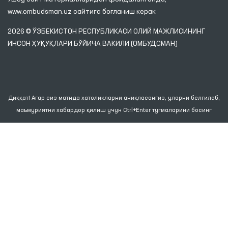
www.ombudsman.uz
сайтига боғланиш керак
2026 © ЎЗБЕКИСТОН РЕСПУБЛИКАСИ ОЛИЙ МАЖЛИСИНИНГ
ИНСОН ҲУҚУҚЛАРИ БЎЙИЧА ВАКИЛИ (ОМБУДСМАН)
Диққат! Агар сиз матнда хатоликларни аниқласангиз, уларни белгилаб,
маъмуриятни хабардор қилиш учун Ctrl+Enter тугмаларини босинг