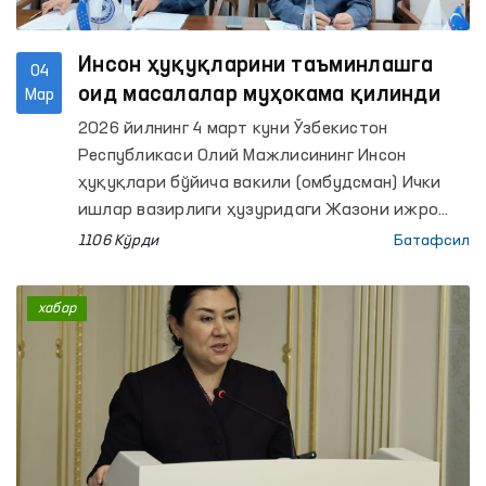
Инсон ҳуқуқларини таъминлашга
04
оид масалалар муҳокама қилинди
Мар
2026 йилнинг 4 март куни Ўзбекистон
Республикаси Олий Мажлисининг Инсон
ҳуқуқлари бўйича вакили (омбудсман) Ички
ишлар вазирлиги ҳузуридаги Жазони ижро
этиш департаменти бошлиғи Азизхон
1106 Кўрди
Батафсил
Умархонов билан учрашди.
хабар