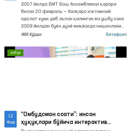
2007 йилда БМТ Бош Ассамблеяси қарори
билан 20 февраль — Халқаро ижтимоий
адолат куни деб эълон қилинган ва ушбу сана
2009 йилдан буён дунё миқёсида нишонланиб
келинмоқда.
966 Кўрди
Батафсил
хабар
“Омбудсман соати”: инсон
12
ҳуқуқлари бўйича интерактив
Фев
дарслар ўтказилмоқда