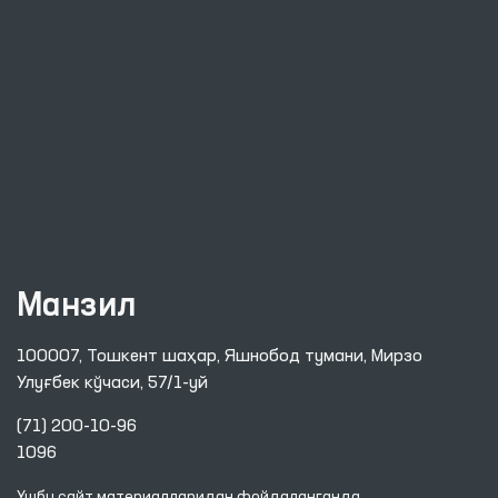
Манзил
100007, Тошкент шаҳар, Яшнобод тумани, Мирзо
Улуғбек кўчаси, 57/1-уй
(71) 200-10-96
1096
Ушбу сайт материалларидан фойдаланганда,