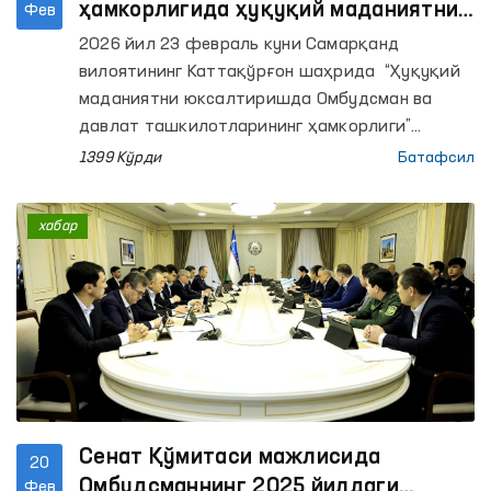
ҳамкорлигида ҳуқуқий маданиятни
Фев
юксалтириш масалалари муҳокама
2026 йил 23 февраль куни Самарқанд
қилинди
вилоятининг Каттақўрғон шаҳрида “Ҳуқуқий
маданиятни юксалтиришда Омбудсман ва
давлат ташкилотларининг ҳамкорлиги”
мавзусида давра суҳбати ўтказилди. Тадбир
1399 Кўрди
Батафсил
Ўзбекистон Республикаси Олий Мажлисининг
Инсон ҳуқуқлари бўйича вакили (омбудсман)
хабар
ҳамда Конрад Аденауэр жамғармаси
ҳамкорлигида ташкил этилди.
Сенат Қўмитаси мажлисида
20
Омбудсманнинг 2025 йилдаги
Фев