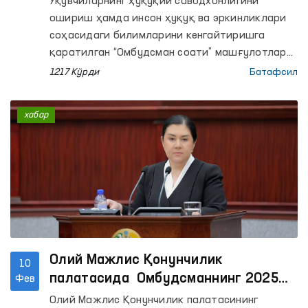
Ўқувчиларнинг ҳуқуқий саводхонлигини
ошириш ҳамда инсон ҳуқуқ ва эркинликлари
соҳасидаги билимларини кенгайтиришга
қаратилган “Омбудсман соати” машғулотлари
республика бўйича кўплаб мактабларда
1217 Кўрди
Батафсил
ўтказилди. Хоразм, Бухоро, Фарғона,
Сурхондарё, Навоий, Сирдарё, Наманган,
хабар
Андижон вилоятлари ҳамда Тошкент шаҳрида
ўтказилган навбатдаги дарсларда 1000
нафардан ортиқ ўқувчилар қамраб олинди.
Олий Мажлис Қонунчилик
10
палатасида Омбудсманнинг 2025
Фев
йилги маърузаси кўриб чиқилди
Олий Мажлис Қонунчилик палатасининг