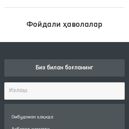
Фойдали ҳаволалар
Биз билан боғланинг
Омбудсман ҳақида