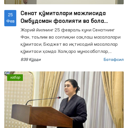
Сенат қўмиталари мажлисида
25
Омбудсман фаолияти ва бола
Фев
ҳуқуқларини таъминлаш
Жорий йилнинг 25 февраль куни Сенатнинг
масалалари муҳокама қилинди
Фан, таълим ва соғлиқни сақлаш масалалари
қўмитаси, Бюджет ва иқтисодий масалалар
қўмитаси ҳамда Халқаро муносабатлар,
ташқи иқтисодий алоқалар, хорижий
839 Кўрди
Батафсил
инвестициялар ва туризм масалалари
қўмитасининг қўшма мажлиси бўлиб ўтди.
хабар