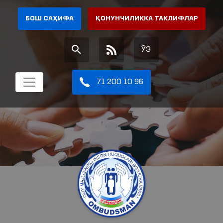
БОШ САҲИФА
ҚОНУНЧИЛИККА ТАКЛИФЛАР
ЎЗ
71 200 10 96