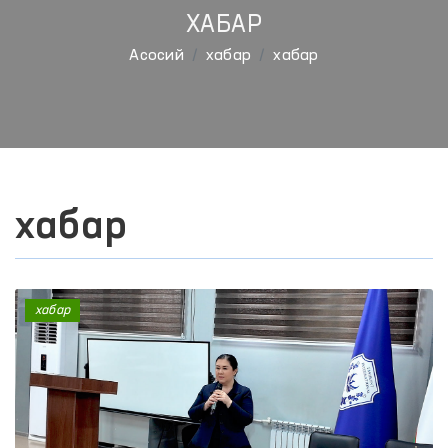
ХАБАР
Aсосий
хабар
хабар
хабар
хабар