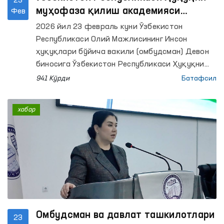
23
муҳофаза қилиш академияси
Фев
магистратура тингловчилари
2026 йил 23 февраль куни Ўзбекистон
Омбудсман фаолияти билан
Республикаси Олий Мажлисининг Инсон
танишишди
ҳуқуқлари бўйича вакили (омбудсман) Девон
биносига Ўзбекистон Республикаси Ҳуқуқни
муҳофаза қилиш академиясининг “Инсон
941 Кўрди
Батафсил
ҳуқуқларига оид ҳалқаро ҳуқуқ”
магистратураси тингловчилари ташриф
хабар
буюришди.
Омбудсман ва давлат ташкилотлари
23