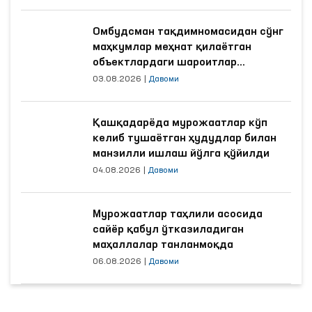
Омбудсман тақдимномасидан сўнг
маҳкумлар меҳнат қилаётган
объектлардаги шароитлар
яхшиланди
03.08.2026
|
Давоми
Қашқадарёда мурожаатлар кўп
келиб тушаётган ҳудудлар билан
манзилли ишлаш йўлга қўйилди
04.08.2026
|
Давоми
Мурожаатлар таҳлили асосида
сайёр қабул ўтказиладиган
маҳаллалар танланмоқда
06.08.2026
|
Давоми