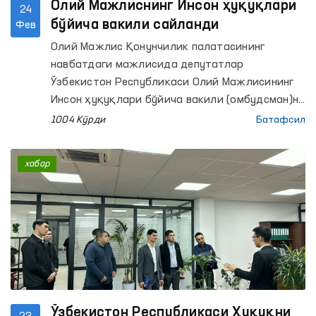
Олий Мажлиснинг Инсон ҳуқуқлари
24
бўйича вакили сайланди
Фев
Олий Мажлис Қонунчилик палатасининг
навбатдаги мажлисида депутатлар
Ўзбекистон Республикаси Олий Мажлисининг
Инсон ҳуқуқлари бўйича вакили (омбудсман)ни
сайлаш тўғрисидаги масалани кўриб
1004 Кўрди
Батафсил
чиқдилар.
хабар
Ўзбекистон Республикаси Ҳуқуқни