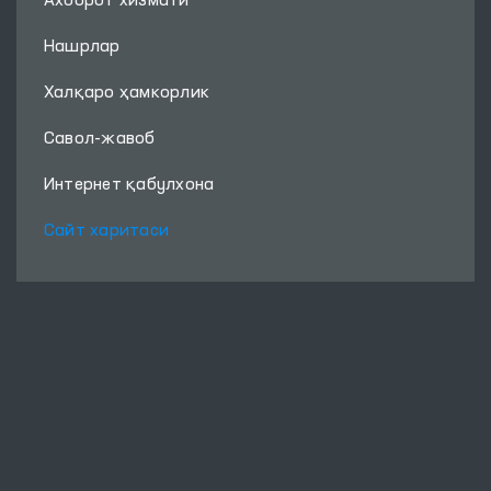
Ахборот хизмати
Нашрлар
Халқаро ҳамкорлик
Савол-жавоб
Интернет қабулхона
Сайт харитаси