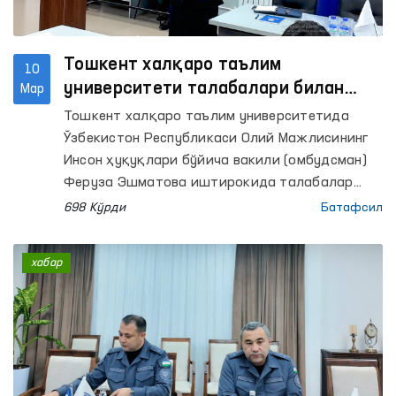
Тошкент халқаро таълим
10
университети талабалари билан
Мар
учрашув ўтказилди
Тошкент халқаро таълим университетида
Ўзбекистон Республикаси Олий Мажлисининг
Инсон ҳуқуқлари бўйича вакили (омбудсман)
Феруза Эшматова иштирокида талабалар
билан учрашув ташкил этилди.
698 Кўрди
Батафсил
хабар