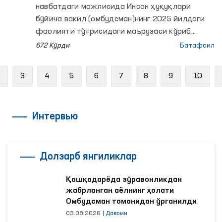
навбатдаги мажлисида Инсон ҳуқуқлари
бўйича вакил (омбудсман)нинг 2025 йилдаги
фаолияти тўғрисидаги маърузаси кўриб
чиқилди.
672 Кўрди
Батафсил
Previous
3
4
5
6
7
8
9
10
Интервью
Долзарб янгиликлар
Қашқадарёда зўравонликдан
жабрланган аёлнинг ҳолати
Омбудсман томонидан ўрганилди
03.08.2026
|
Давоми