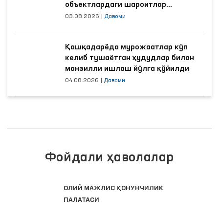
объектлардаги шароитлар
яхшиланди
03.08.2026
|
Давоми
Қашқадарёда мурожаатлар кўп
келиб тушаётган ҳудудлар билан
манзилли ишлаш йўлга қўйилди
04.08.2026
|
Давоми
Фойдали ҳаволалар
ОЛИЙ МАЖЛИС ҚОНУНЧИЛИК
ПАЛАТАСИ