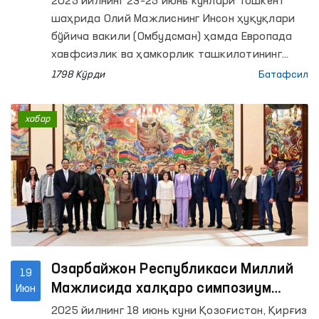
2025 йилнинг 23–25 июнь кунлари Тошкент
тренинг ўтказилди
шаҳрида Олий Мажлиснинг Инсон ҳуқуқлари
бўйича вакили (Омбудсман) ҳамда Европада
хавфсизлик ва ҳамкорлик ташкилотининг
(ЕХҲТ) Ўзбекистондаги Лойиҳалари
1798 Кўрди
Батафсил
координатори ҳамкорлигида “БМТ
шартномавий органларига муқобил
хабар
ҳисоботлар тайёрлашнинг долзарб
масалалари” мавзусида уч кунлик семинар-
тренинг ўтказилди.
Озарбайжон Республикаси Миллий
19
Мажлисида халқаро симпозиум
Июн
иштирокчилари билан учрашув
2025 йилнинг 18 июнь куни Қозоғистон, Қирғиз