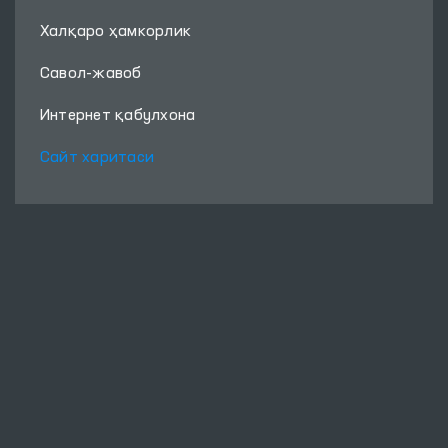
Халқаро ҳамкорлик
Савол-жавоб
Интернет қабулхона
Сайт харитаси