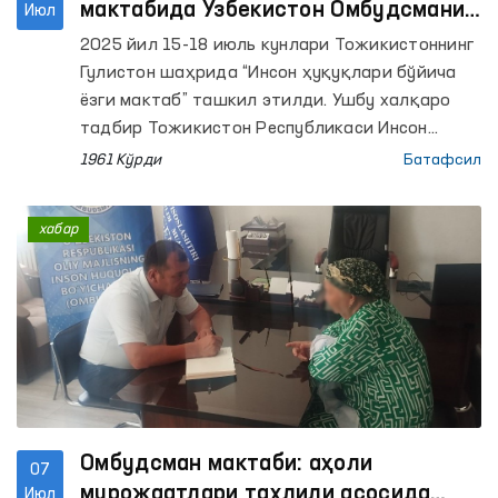
мактабида Ўзбекистон Омбудсмани
Июл
вакили иштирок этди
2025 йил 15-18 июль кунлари Тожикистоннинг
Гулистон шаҳрида “Инсон ҳуқуқлари бўйича
ёзги мактаб” ташкил этилди. Ушбу халқаро
тадбир Тожикистон Республикаси Инсон
ҳуқуқлари бўйича вакили (Омбудсман) Девони
1961 Кўрди
Батафсил
томонидан ЕХҲТнинг Душанбедаги
лойиҳалари координатори офиси кўмагида
хабар
ташкил этилди.
Омбудсман мактаби: аҳоли
07
мурожаатлари таҳлили асосида
Июл