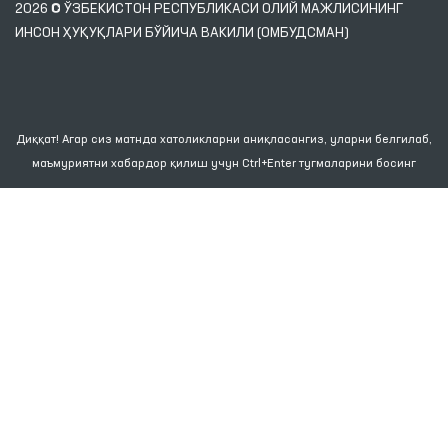
2026 © ЎЗБЕКИСТОН РЕСПУБЛИКАСИ ОЛИЙ МАЖЛИСИНИНГ
ИНСОН ҲУҚУҚЛАРИ БЎЙИЧА ВАКИЛИ (ОМБУДСМАН)
Диққат! Агар сиз матнда хатоликларни аниқласангиз, уларни белгилаб,
маъмуриятни хабардор қилиш учун Ctrl+Enter тугмаларини босинг