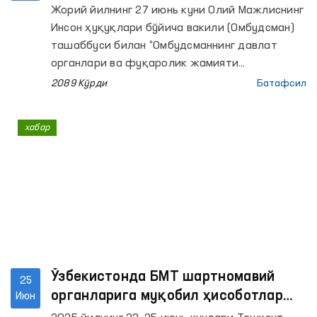
билан ҳамкорлиги
Жорий йилнинг 27 июнь куни Олий Мажлиснинг
Инсон ҳуқуқлари бўйича вакили (Омбудсман)
ташаббуси билан “Омбудсманнинг давлат
органлари ва фуқаролик жамияти
институтлари билан ҳамкорлиги” мавзусида
2089 Кўрди
Батафсил
конференция ташкил этилди.
хабар
Ўзбекистонда БМТ шартномавий
25
органларига муқобил ҳисоботлар
Июн
тайёрлаш бўйича халқаро семинар-