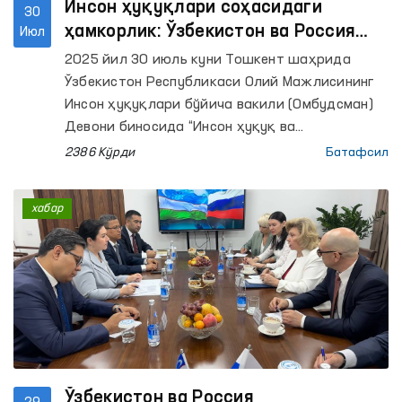
Инсон ҳуқуқлари соҳасидаги
30
ҳамкорлик: Ўзбекистон ва Россия
Июл
Омбудсманлари 2025–2026
2025 йил 30 июль куни Тошкент шаҳрида
йилларга мўлжалланган “Йўл
Ўзбекистон Республикаси Олий Мажлисининг
харитаси”ни имзолади
Инсон ҳуқуқлари бўйича вакили (Омбудсман)
Девони биносида “Инсон ҳуқуқ ва
эркинликларини ҳимоя қилишда инсон
2386 Кўрди
Батафсил
ҳуқуқлари бўйича миллий институтлар билан
ҳамкорликни мустаҳкамлаш” мавзусида
хабар
халқаро давра суҳбати бўлиб ўтди.
Ўзбекистон ва Россия