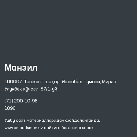
Манзил
100007, Тошкент шаҳар, Яшнобод тумани, Мирзо
Улуғбек кўчаси, 57/1-уй
(71) 200-10-96
1096
Ушбу сайт материалларидан фойдаланганда,
www.ombudsman.uz
сайтига боғланиш керак