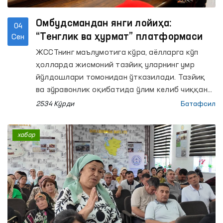
Омбудсмандан янги лойиҳа:
04
“Тенглик ва ҳурмат” платформаси
Сен
ЖССТнинг маълумотига кўра, аёлларга кўп
ҳолларда жисмоний тазйиқ уларнинг умр
йўлдошлари томонидан ўтказилади. Тазйиқ
ва зўравонлик оқибатида ўлим келиб чиққан
ҳолларнинг 38 фоизида унинг турмуш ўртоғи
2534 Кўрди
Батафсил
ёки у билан бирга рўзғор қуриб яшаётган
шахснинг айби бўлиши таъкидланган.
хабар