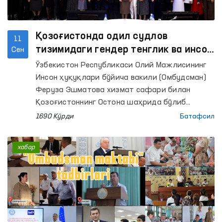
Қозоғистонда одил судлов
11
тизимидаги гендер тенглик ва инсон
Сен
ҳуқуқлари масалалари муҳокама
Ўзбекистон Республикаси Олий Мажлисининг
қилинди
Инсон ҳуқуқлари бўйича вакили (Омбудсман)
Феруза Эшматова хизмат сафари билан
Қозоғистоннинг Остона шаҳрида бўлиб
турибди. Унинг ташрифи Қозоғистон
1690 Кўрди
Батафсил
Конституциясининг 30 йиллиги муносабати
билан Қозоғистон Республикаси
хабар
Конституциявий суди, Қозоғистон
Республикаси Парламенти Мажлиси ҳамда
Европада хавфсизлик ва ҳамкорлик
ташкилотининг (ЕХҲТ) Остонадаги дастурлар
бўйича координатори ҳамкорлигида ташкил
этилган тадбирларда иштирок этишга