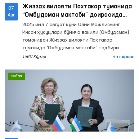
Жиззах вилояти Пахтакор туманида
07
“Омбудсман мактаби” доирасида
Авг
фуқаролар билан очиқ мулоқот
2025 йил 7 август куни Олий Мажлиснинг
ташкил этилди
Инсон ҳуқуқлари бўйича вакили (Омбудсман)
томонидан Жиззах вилояти Пахтакор
туманида “Омбудсман мактаби” тадбири
ташкил этилди. Мазкур тадбир доирасида
1460 Кўрди
Батафсил
вилоятнинг “Буюк Ипак йўли”, “Чаманзор”,
“Самарқанд”, “Пахтакор”, “Олмазор”,
хабар
“Сувонобод”, “Тошкент”, “Боғишамол”, “Нурли
Пангат”, “Дилором”, “Оқ булоқ”, “Ғалаба” ва
“Олтинкўл” маҳаллаларида яшовчи 120 нафар
фуқаро қамраб олинди.