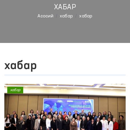
ХАБАР
Aсосий
хабар
хабар
хабар
хабар