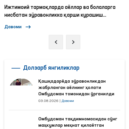
Ижтимоий тармоқларда аёллар ва болаларга
нисбатан зўравонликка қарши курашиш
механизмлари
Давоми
‹
›
Долзарб янгиликлар
Қашқадарёда зўравонликдан
жабрланган аёлнинг ҳолати
Омбудсман томонидан ўрганилди
03.08.2026
|
Давоми
Омбудсман тақдимномасидан сўнг
маҳкумлар меҳнат қилаётган