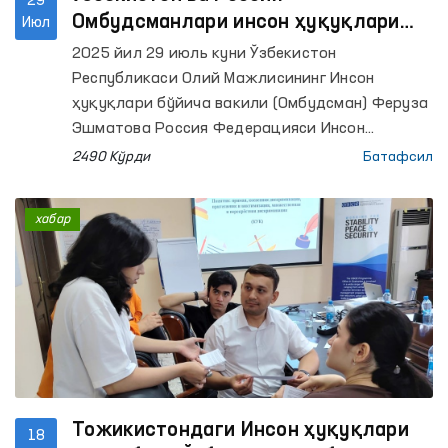
29
Омбудсманлари инсон ҳуқуқлари
Июл
соҳасидаги ҳамкорликни янада
2025 йил 29 июль куни Ўзбекистон
мустаҳкамлаш масалаларини
Республикаси Олий Мажлисининг Инсон
муҳокама қилдилар
ҳуқуқлари бўйича вакили (Омбудсман) Феруза
Эшматова Россия Федерацияси Инсон
ҳуқуқлари бўйича вакили Татьяна
2490 Кўрди
Батафсил
Москалькова бошчилигидаги делегацияни
қабул қилди.
хабар
Тожикистондаги Инсон ҳуқуқлари
18