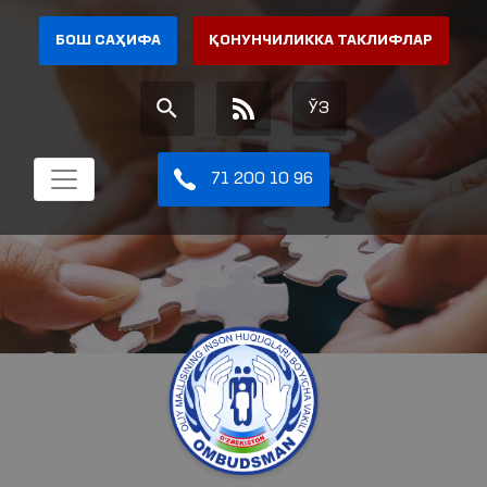
БОШ САҲИФА
ҚОНУНЧИЛИККА ТАКЛИФЛАР
ЎЗ
71 200 10 96