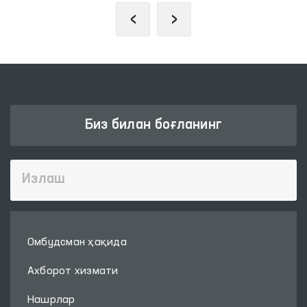
‹
›
Биз билан боғланинг
Омбудсман ҳақида
Ахборот хизмати
Нашрлар