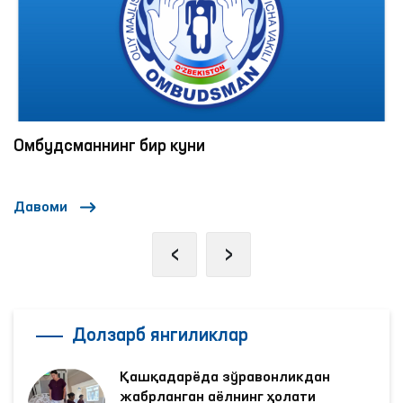
қўйилиши билан боғлиқ устувор вазифалар
қўйилди.
Омбудсманнинг бир куни
Давоми
‹
›
Долзарб янгиликлар
Қашқадарёда зўравонликдан
жабрланган аёлнинг ҳолати