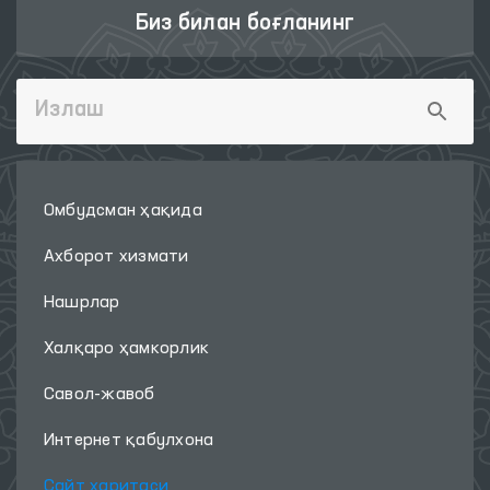
Биз билан боғланинг
Омбудсман ҳақида
Ахборот хизмати
Нашрлар
Халқаро ҳамкорлик
Савол-жавоб
Интернет қабулхона
Сайт харитаси