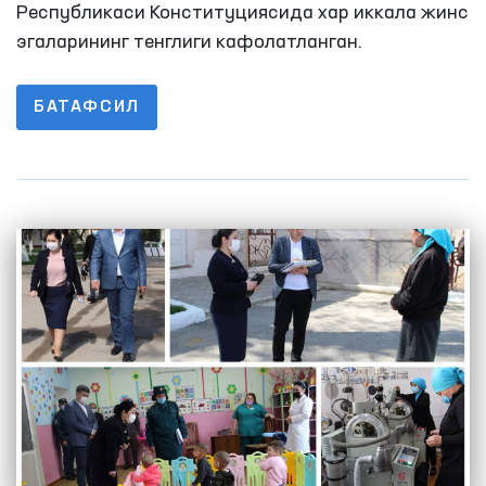
кафолатланишининг муҳим мезони
Республикаси Конституциясида хар иккала жинс
эгаларининг тенглиги кафолатланган.
БАТАФСИЛ