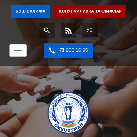
БОШ САҲИФА
ҚОНУНЧИЛИККА ТАКЛИФЛАР
ЎЗ
71 200 10 96