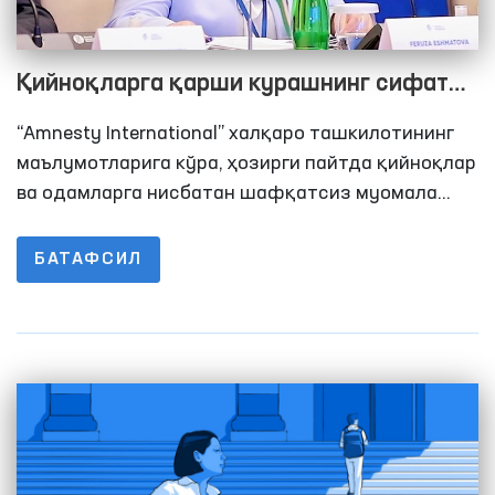
Қийноқларга қарши курашнинг сифат
жиҳатидан янги босқичини белгилаган
“Amnesty International” халқаро ташкилотининг
ҳужжат
маълумотларига кўра, ҳозирги пайтда қийноқлар
ва одамларга нисбатан шафқатсиз муомала
турлари жаҳоннинг камида 140 та мамлакатида
қўлланилиши кузатилмоқда.
БАТАФСИЛ