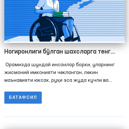
Ногиронлиги бўлган шахсларга тенг
имкониятлар яратиш бўйича ишлар
Орамизда шундай инсонлар борки, уларнинг
жадаллаштирилиши лозим
жисмоний имконияти чекланган, лекин
маънавияти юксак, руҳи эса жуда кучли ва
матонатли. Афсуски, ногиронлиги бўлган
шахслар кўпинча ишлаш, таълим даражасини
БАТАФСИЛ
ошириш ва жамият ҳаётида тўлақонли иштирок
этиш имкониятидан маҳрум бўладилар. Ҳозирги
пайтда уларнинг сони жаҳон миқёсида таҳминан
1 миллиард нафарни ташкил этади. Аксарият