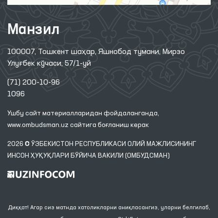
Манзил
100007, Тошкент шаҳар, Яшнобод тумани, Мирзо
Улуғбек кўчаси, 57/1-уй
(71) 200-10-96
1096
Ушбу сайт материалларидан фойдаланганда,
www.ombudsman.uz
сайтига боғланиш керак
2026 © ЎЗБЕКИСТОН РЕСПУБЛИКАСИ ОЛИЙ МАЖЛИСИНИНГ
ИНСОН ҲУҚУҚЛАРИ БЎЙИЧА ВАКИЛИ (ОМБУДСМАН)
Диққат! Агар сиз матнда хатоликларни аниқласангиз, уларни белгилаб,