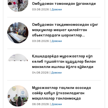
Омбудсман томонидан ўрганилди
03.08.2026
|
Давоми
Омбудсман тақдимномасидан сўнг
маҳкумлар меҳнат қилаётган
объектлардаги шароитлар
яхшиланди
03.08.2026
|
Давоми
Қашқадарёда мурожаатлар кўп
келиб тушаётган ҳудудлар билан
манзилли ишлаш йўлга қўйилди
04.08.2026
|
Давоми
Мурожаатлар таҳлили асосида
сайёр қабул ўтказиладиган
маҳаллалар танланмоқда
06.08.2026
|
Давоми