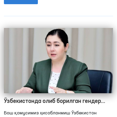
таъсир этувчи бир қатор вазифалари бор,
уларни самарали амалга оширилиши, аввало,
мамлакатимизда фуқаролик жамиятининг
ривож топишига, одамларнинг давлатга бўлган
ишончи мустаҳкамланишига хизмат қилади.
Ўзбекистонда олиб борилган гендер
сиёсати инсон ҳуқуқлари
Бош қомусимиз ҳисобланмиш Ўзбекистон