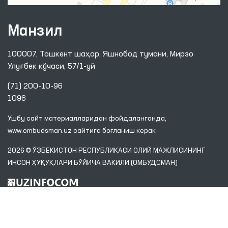
Манзил
100007, Тошкент шаҳар, Яшнобод тумани, Мирзо
Улуғбек кўчаси, 57/1-уй
(71) 200-10-96
1096
Ушбу сайт материалларидан фойдаланганда,
www.ombudsman.uz
сайтига боғланиш керак
2026 © ЎЗБЕКИСТОН РЕСПУБЛИКАСИ ОЛИЙ МАЖЛИСИНИНГ
ИНСОН ҲУҚУҚЛАРИ БЎЙИЧА ВАКИЛИ (ОМБУДСМАН)
Диққат! Агар сиз матнда хатоликларни аниқласангиз, уларни белгилаб,