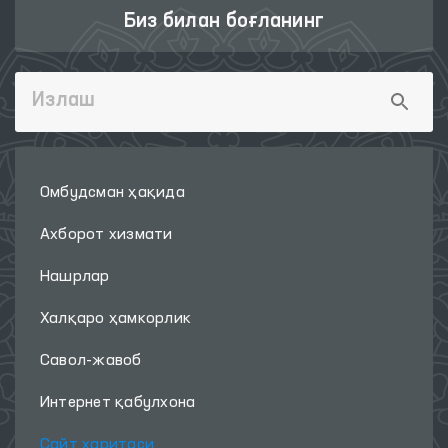
Биз билан боғланинг
Омбудсман ҳақида
Ахборот хизмати
Нашрлар
Халқаро ҳамкорлик
Савол-жавоб
Интернет қабулхона
Сайт харитаси