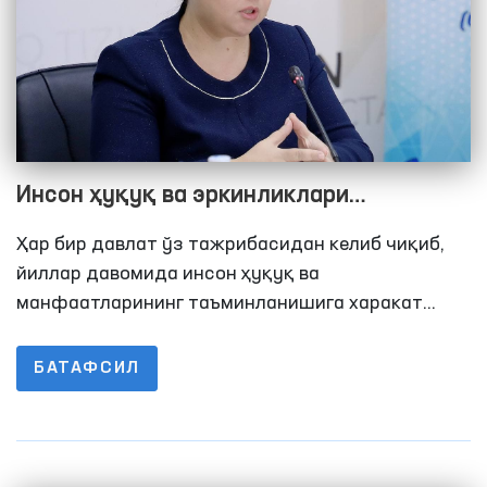
Инсон ҳуқуқ ва эркинликлари
таъминланишидаги муҳим тарихий
Ҳар бир давлат ўз тажрибасидан келиб чиқиб,
қадам
йиллар давомида инсон ҳуқуқ ва
манфаатларининг таъминланишига харакат
килади мазкур йўналишда ўз стратегиясини
ишлаб чиқади, уни амалга оширади.
БАТАФСИЛ
Ўзбекистонда қарийб 26 йилдан буён фаолият
юритаётган Омбудсман институти ҳам чорак аср
давомида тажриба тўплади, тегишли
қонунчилик асослари мустаҳкамланди,