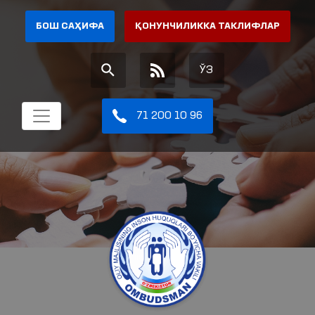
БОШ САҲИФА
ҚОНУНЧИЛИККА ТАКЛИФЛАР
ЎЗ
71 200 10 96