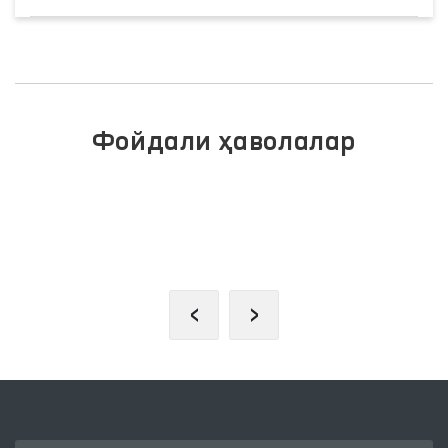
Фойдали ҳаволалар
ЖАМОАВИЙ МУРОЖААТЛАР
ПОРТАЛИ
‹
›