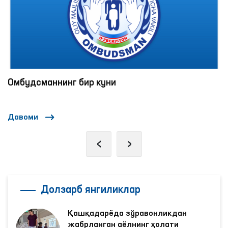
Омбудсманнинг бир куни
Давоми
‹
›
Долзарб янгиликлар
Қашқадарёда зўравонликдан
жабрланган аёлнинг ҳолати