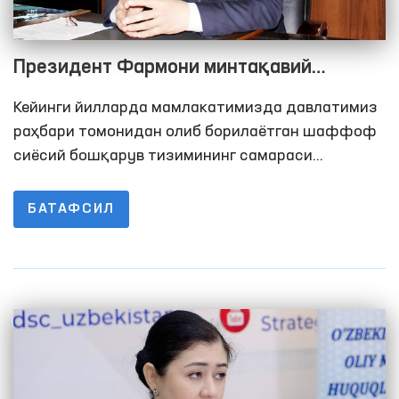
Президент Фармони минтақавий
вакилларга катта масъулият юклади
Кейинги йилларда мамлакатимизда давлатимиз
раҳбари томонидан олиб борилаётган шаффоф
сиёсий бошқарув тизимининг самараси
демократик институтлар фаолиятида яққол
намоён бўла бошлади.
БАТАФСИЛ