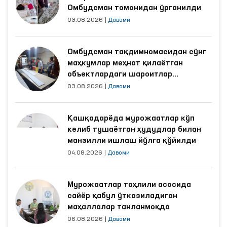
Омбудсман томонидан ўрганилди
03.08.2026
|
Давоми
Омбудсман тақдимномасидан сўнг
маҳкумлар меҳнат қилаётган
объектлардаги шароитлар
яхшиланди
03.08.2026
|
Давоми
Қашқадарёда мурожаатлар кўп
келиб тушаётган ҳудудлар билан
манзилли ишлаш йўлга қўйилди
04.08.2026
|
Давоми
Мурожаатлар таҳлили асосида
сайёр қабул ўтказиладиган
маҳаллалар танланмоқда
06.08.2026
|
Давоми