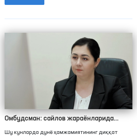
қилади/
стратегияси бўлди. Бешта йўналишни қамраб
олган мазкур ҳужжат бешта Давлат дастурлари
орқали амалга ошириб келинмоқда. Бунинг
аҳамиятли томони шундаки, 2017 йилги Давлат
дастури айнан “Халқ билан мулоқот ва инсон
манфаатлари йили” деб номланди ҳамда аҳоли
мурожаатлари билан ишлаш бўйича янги талаб
ва механизмлар жорий этилди.
Омбудсман: сайлов жараёнларида
сайлаш ҳуқуқига эга маҳкумларга ҳам
Шу кунларда дунё ҳамжамиятининг диққат