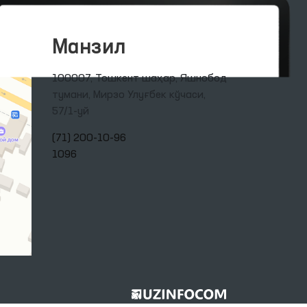
Манзил
100007, Тошкент шаҳар, Яшнобод
тумани, Мирзо Улуғбек кўчаси,
57/1-уй
(71) 200-10-96
1096