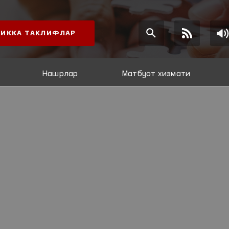
ИККА ТАКЛИФЛАР
Нашрлар
Матбуот хизмати