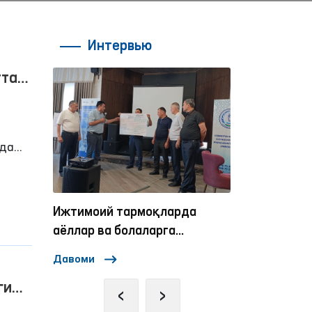
Интервью
тта
ида
нсон
Ижтимоий тармоқларда
Омбудсманни
аёллар ва болаларга
нисбатан зўравонликка
Давоми
Давоми
қарши курашиш
ги
механизмлари
‹
›