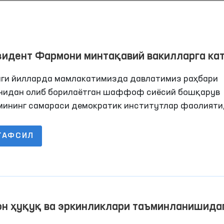
зидент Фармони минтақавий вакилларга ка
ъулият юклади
нги йилларда мамлакатимизда давлатимиз раҳбари
нидан олиб борилаётган шаффоф сиёсий бошқарув
мининг самараси демократик институтлар фаолият
л намоён бўла бошлади.
ТАФСИЛ
Омбудсманнинг бир куни
“Омбудсман соати”: и
ҳуқуқлари бўйича
интерактив дарслар
Давоми
Давоми
ўтказилмоқда
он ҳуқуқ ва эркинликлари таъминланишида
им тарихий қадам