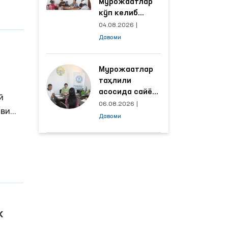
мурожаатлар
айнан
кўп келиб
тушаётган
04.08.2026
|
ҳудудлар
Давоми
ча
билан
манзилли
ишлаш йўлга
Мурожаатлар
р
қўйилди
таҳлили
асосида сайёр
й
қабул
06.08.2026
|
ови
ўтказиладиган
Давоми
маҳаллалар
танланмоқда
ас
лар
а ҳеч
к