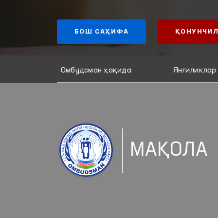
БОШ САҲИФА
ҚОНУНЧИЛ
Омбудсман ҳақида
Янгиликлар
МАҚОЛА