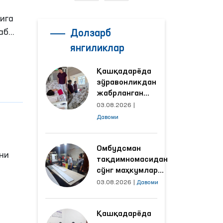
ига
аб
Долзарб
янгиликлар
к аср
Қашқадарёда
ри
зўравонликдан
ирда
жабрланган
йил
аёлнинг ҳолати
03.08.2026
|
нинг
Омбудсман
Давоми
томонидан
ўрганилди
стон
Омбудсман
 ва
ни
тақдимномасидан
ам
сўнг маҳкумлар
меҳнат қилаётган
03.08.2026
|
Давоми
объектлардаги
шароитлар
влат
Қашқадарёда
яхшиланди