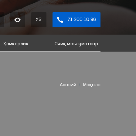
ЎЗ
71 200 10 96
Ҳамкорлик
Очиқ маълумотлар
Aсосий
Мақола