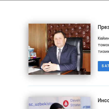
Пре
мас
Кейи
томо
тизи
яққо
БА
Ижтимоий тармоқларда
аёллар ва болаларга
нисбатан зўравонликка
Давоми
қарши курашиш
Инс
механизмлари
муҳ