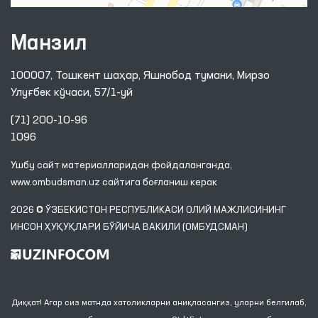
Манзил
100007, Тошкент шаҳар, Яшнобод тумани, Мирзо
Улуғбек кўчаси, 57/1-уй
(71) 200-10-96
1096
Ушбу сайт материалларидан фойдаланганда,
www.ombudsman.uz
сайтига боғланиш керак
2026 © ЎЗБЕКИСТОН РЕСПУБЛИКАСИ ОЛИЙ МАЖЛИСИНИНГ
ИНСОН ҲУҚУҚЛАРИ БЎЙИЧА ВАКИЛИ (ОМБУДСМАН)
Диққат! Агар сиз матнда хатоликларни аниқласангиз, уларни белгилаб,