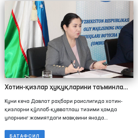
Хотин-қизлар ҳуқуқларини таъминлаш
давлат сиёсатининг устувор
Куни кеча Давлат раҳбари раислигида хотин-
йўналишидир
қизларни қўллаб-қувватлаш тизими ҳамда
уларнинг жамиятдаги мавқеини янада
мустаҳкамлаш масалалари бўйича бўлиб ўтган
видеоселектор йиғилишида бугунги куннинг
БАТАФСИЛ