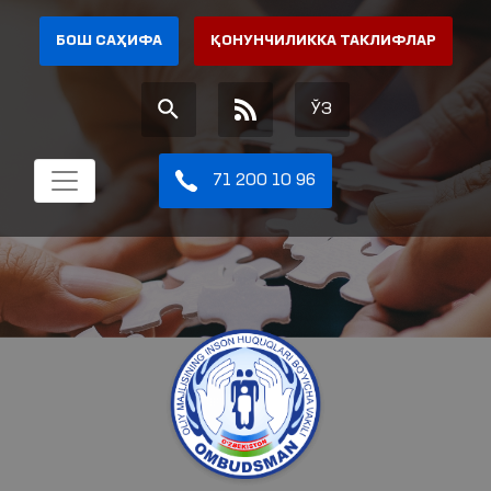
БОШ САҲИФА
ҚОНУНЧИЛИККА ТАКЛИФЛАР
ЎЗ
71 200 10 96