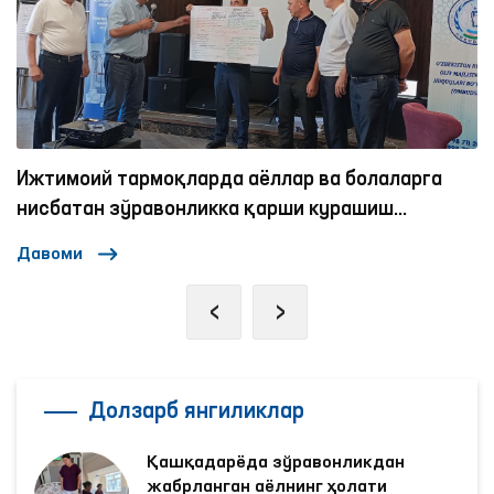
Ижтимоий тармоқларда аёллар ва болаларга
нисбатан зўравонликка қарши курашиш
механизмлари
Давоми
‹
›
Долзарб янгиликлар
Қашқадарёда зўравонликдан
жабрланган аёлнинг ҳолати