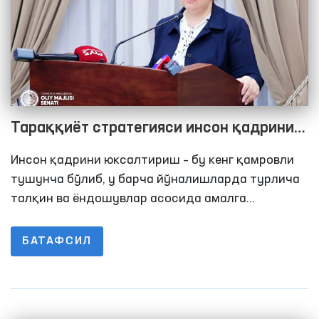
Тараққиёт стратегияси инсон қадрини
юксалтиришга қаратилган муҳим
Инсон қадрини юксалтириш – бу кенг қамровли
ташаббусларни қамраб олган
тушунча бўлиб, у барча йўналишларда турлича
талқин ва ёндошувлар асосида амалга
оширилади. Тараққиёт стратегиясида эса бу
вазифа энг аввало, қуйи бўғин ҳисобланган
БАТАФСИЛ
маҳаллалардан бошлаб, жамоатчилик, давлат
органлари ва Парламент миқёсида бажарилиши
белгиланмоқда.