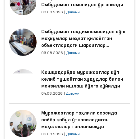
Омбудсман томонидан ўрганилди
03.08.2026
|
Давоми
Омбудсман тақдимномасидан сўнг
маҳкумлар меҳнат қилаётган
объектлардаги шароитлар
яхшиланди
03.08.2026
|
Давоми
Қашқадарёда мурожаатлар кўп
келиб тушаётган ҳудудлар билан
манзилли ишлаш йўлга қўйилди
04.08.2026
|
Давоми
Мурожаатлар таҳлили асосида
сайёр қабул ўтказиладиган
маҳаллалар танланмоқда
06.08.2026
|
Давоми