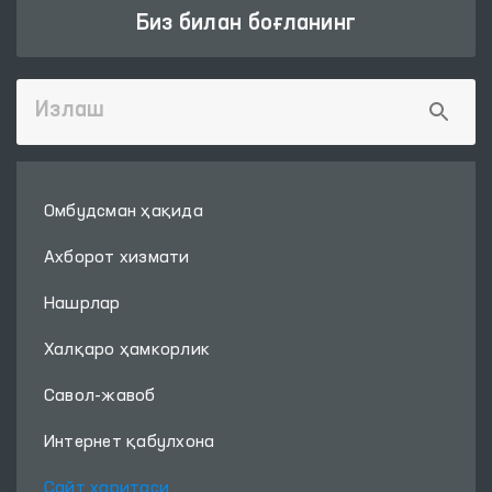
Биз билан боғланинг
Омбудсман ҳақида
Ахборот хизмати
Нашрлар
Халқаро ҳамкорлик
Савол-жавоб
Интернет қабулхона
Сайт харитаси