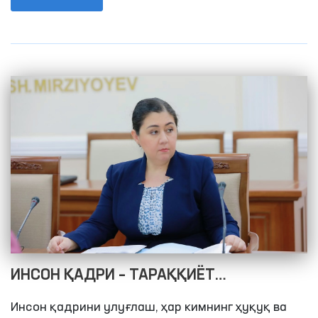
долзарб вазифалари муҳокама этилди.
ИНСОН ҚАДРИ – ТАРАҚҚИЁТ
СТРАТЕГИЯСИНИНГ АСОСИ
Инсон қадрини улуғлаш, ҳар кимнинг ҳуқуқ ва