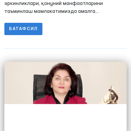
эркинликлари, қонуний манфаатларини
таъминлаш мамлакатимизда амалга
оширилаётган ислоҳотларнинг устувор
йўналишига айланди.
БАТАФСИЛ