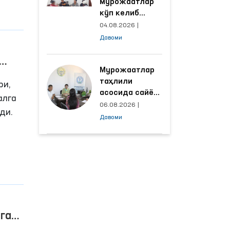
мурожаатлар
кўп келиб
тушаётган
04.08.2026
|
ҳудудлар
Давоми
билан
манзилли
ишлаш йўлга
Мурожаатлар
қўйилди
таҳлили
ри,
асосида сайёр
алга
қабул
06.08.2026
|
ди.
ўтказиладиган
Давоми
маҳаллалар
танланмоқда
га