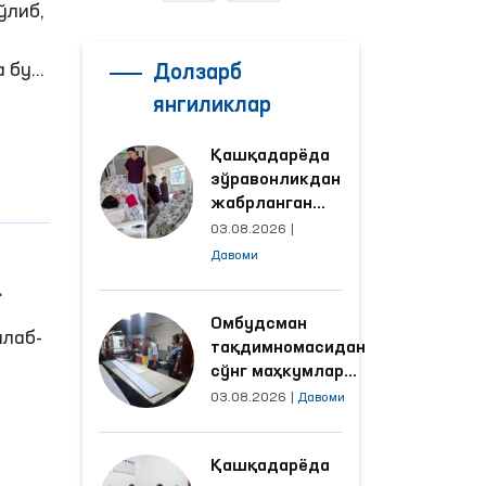
ўлиб,
а бу
Долзарб
ан
янгиликлар
Қашқадарёда
зўравонликдан
жабрланган
аёлнинг ҳолати
03.08.2026
|
Омбудсман
Давоми
томонидан
ўрганилди
Омбудсман
ллаб-
тақдимномасидан
сўнг маҳкумлар
меҳнат қилаётган
03.08.2026
|
Давоми
объектлардаги
шароитлар
Қашқадарёда
яхшиланди