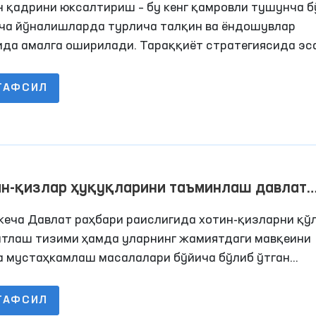
н қадрини юксалтириш – бу кенг қамровли тушунча б
аб олган
рча йўналишларда турлича талқин ва ёндошувлар
ида амалга оширилади. Тараққиёт стратегиясида эс
а энг аввало, қуйи бўғин ҳисобланган маҳаллалард
аб, жамоатчилик, давлат органлари ва Парламент
ТАФСИЛ
сида бажарилиши белгиланмоқда.
ин-қизлар ҳуқуқларини таъминлаш давлат
сатининг устувор йўналишидир
кеча Давлат раҳбари раислигида хотин-қизларни қў
атлаш тизими ҳамда уларнинг жамиятдаги мавқеини
а мустаҳкамлаш масалалари бўйича бўлиб ўтган
оселектор йиғилишида бугунги куннинг долзарб
фалари муҳокама этилди.
ТАФСИЛ