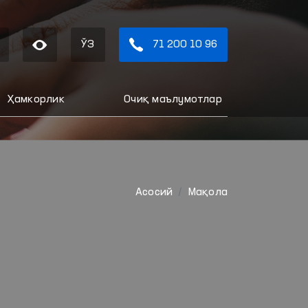
ЎЗ
71 200 10 96
Ҳамкорлик
Очиқ маълумотлар
Aсосий
Мақола