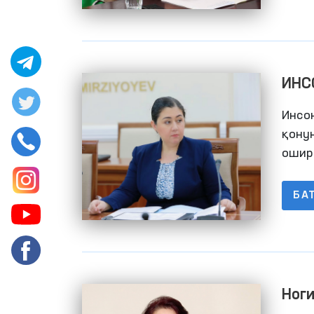
ИНС
АСО
Инсон
қону
ошир
БА
Ноги