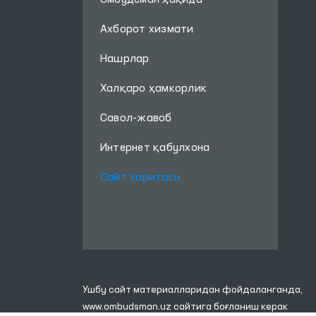
Омбудсман ҳақида
Ахборот хизмати
Нашрлар
Халқаро ҳамкорлик
Савол-жавоб
Интернет қабулхона
Сайт харитаси
Ушбу сайт материалларидан фойдаланганда,