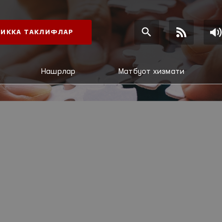
ИККА ТАКЛИФЛАР
Нашрлар
Матбуот хизмати