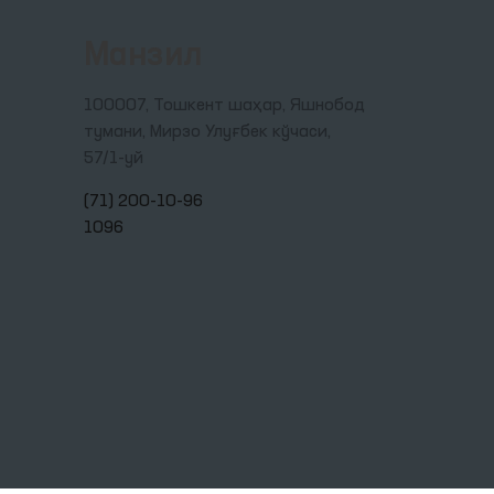
Манзил
100007, Тошкент шаҳар, Яшнобод
тумани, Мирзо Улуғбек кўчаси,
57/1-уй
(71) 200-10-96
1096