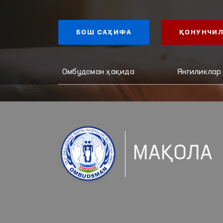
БОШ САҲИФА
ҚОНУНЧИЛ
Омбудсман ҳақида
Янгиликлар
МАҚОЛА