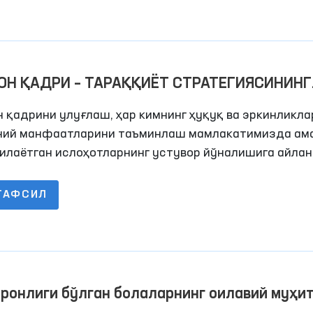
ОН ҚАДРИ – ТАРАҚҚИЁТ СТРАТЕГИЯСИНИНГ
СИ
 қадрини улуғлаш, ҳар кимнинг ҳуқуқ ва эркинликла
ний манфаатларини таъминлаш мамлакатимизда ам
илаётган ислоҳотларнинг устувор йўналишига айлан
ТАФСИЛ
ронлиги бўлган болаларнинг оилавий муҳит