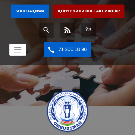
БОШ САҲИФА
ҚОНУНЧИЛИККА ТАКЛИФЛАР
ЎЗ
71 200 10 96