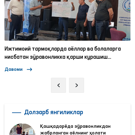
Ижтимоий тармоқларда аёллар ва болаларга
нисбатан зўравонликка қарши курашиш
механизмлари
Давоми
‹
›
Долзарб янгиликлар
Қашқадарёда зўравонликдан
жабрланган аёлнинг ҳолати