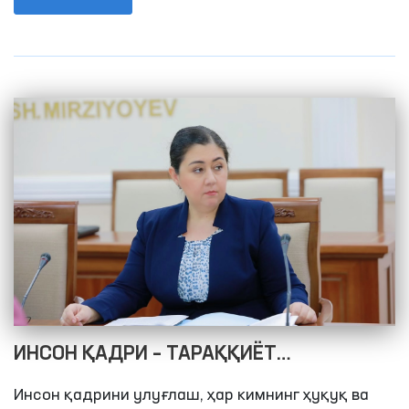
долзарб вазифалари муҳокама этилди.
ИНСОН ҚАДРИ – ТАРАҚҚИЁТ
СТРАТЕГИЯСИНИНГ АСОСИ
Инсон қадрини улуғлаш, ҳар кимнинг ҳуқуқ ва