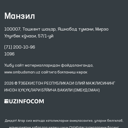
Манзил
100007, Тошкент шаҳар, Яшнобод тумани, Мирзо
Улуғбек кўчаси, 57/1-уй
(71) 200-10-96
1096
Ушбу сайт материалларидан фойдаланганда,
www.ombudsman.uz
сайтига боғланиш керак
2026 © ЎЗБЕКИСТОН РЕСПУБЛИКАСИ ОЛИЙ МАЖЛИСИНИНГ
ИНСОН ҲУҚУҚЛАРИ БЎЙИЧА ВАКИЛИ (ОМБУДСМАН)
Диққат! Агар сиз матнда хатоликларни аниқласангиз, уларни белгилаб,
маъмуриятни хабардор қилиш учун Ctrl+Enter тугмаларини босинг