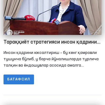
Тараққиёт стратегияси инсон қадрини
юксалтиришга қаратилган муҳим
Инсон қадрини юксалтириш – бу кенг қамровли
ташаббусларни қамраб олган
тушунча бўлиб, у барча йўналишларда турлича
талқин ва ёндошувлар асосида амалга
оширилади. Тараққиёт стратегиясида эса бу
вазифа энг аввало, қуйи бўғин ҳисобланган
БАТАФСИЛ
маҳаллалардан бошлаб, жамоатчилик, давлат
органлари ва Парламент миқёсида бажарилиши
белгиланмоқда.