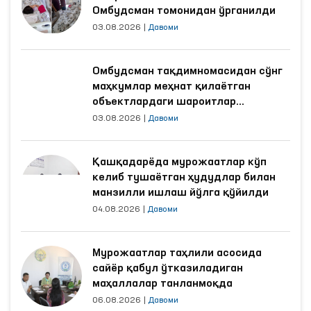
Омбудсман томонидан ўрганилди
03.08.2026
|
Давоми
Омбудсман тақдимномасидан сўнг
маҳкумлар меҳнат қилаётган
объектлардаги шароитлар
яхшиланди
03.08.2026
|
Давоми
Қашқадарёда мурожаатлар кўп
келиб тушаётган ҳудудлар билан
манзилли ишлаш йўлга қўйилди
04.08.2026
|
Давоми
Мурожаатлар таҳлили асосида
сайёр қабул ўтказиладиган
маҳаллалар танланмоқда
06.08.2026
|
Давоми