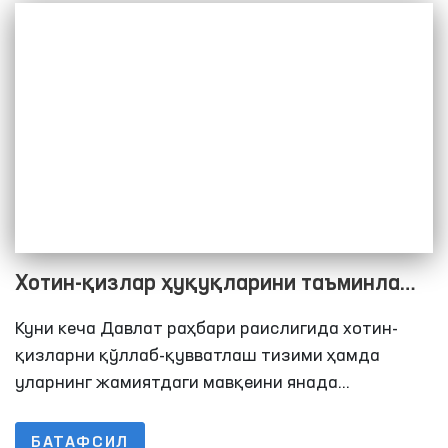
Хотин-қизлар ҳуқуқларини таъминлаш
давлат сиёсатининг устувор
Куни кеча Давлат раҳбари раислигида хотин-
йўналишидир
қизларни қўллаб-қувватлаш тизими ҳамда
уларнинг жамиятдаги мавқеини янада
мустаҳкамлаш масалалари бўйича бўлиб ўтган
видеоселектор йиғилишида бугунги куннинг
БАТАФСИЛ