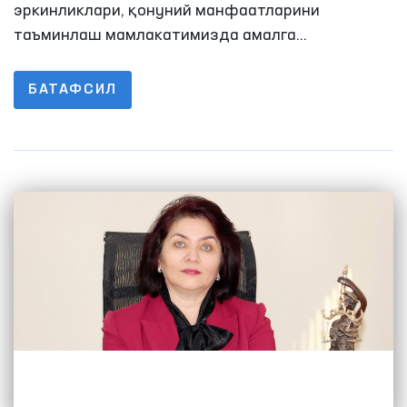
эркинликлари, қонуний манфаатларини
таъминлаш мамлакатимизда амалга
оширилаётган ислоҳотларнинг устувор
йўналишига айланди.
БАТАФСИЛ