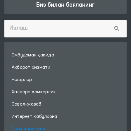
Биз билан боғланинг
Омбудсман ҳақида
Ахборот хизмати
Нашрлар
Халқаро ҳамкорлик
Савол-жавоб
Интернет қабулхона
Сайт харитаси