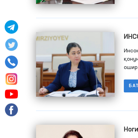
ИНС
АСО
Инсон
қону
ошир
БА
Ноги