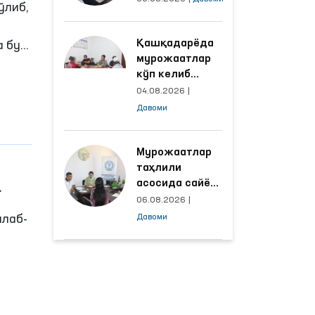
ўлиб,
объектлардаги
шароитлар
Қашқадарёда
яхшиланди
а бу
мурожаатлар
ан
кўп келиб
тушаётган
04.08.2026
|
ҳудудлар
Давоми
билан
манзилли
ишлаш йўлга
Мурожаатлар
қўйилди
таҳлили
асосида сайёр
қабул
06.08.2026
|
ўтказиладиган
ллаб-
Давоми
маҳаллалар
танланмоқда