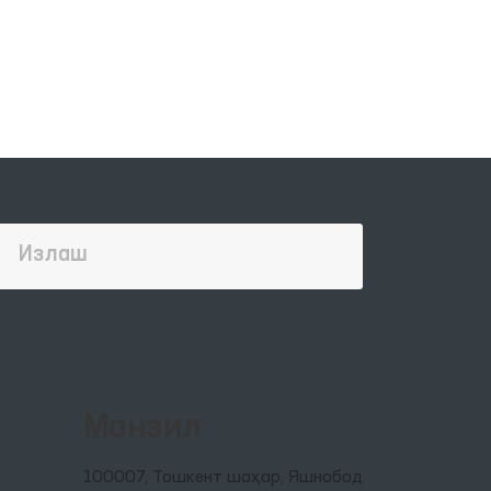
Манзил
100007, Тошкент шаҳар, Яшнобод