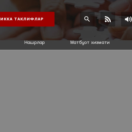
ИККА ТАКЛИФЛАР
Нашрлар
Матбуот хизмати