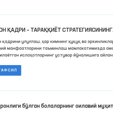
ОН ҚАДРИ – ТАРАҚҚИЁТ СТРАТЕГИЯСИНИНГ
СИ
 қадрини улуғлаш, ҳар кимнинг ҳуқуқ ва эркинликла
ний манфаатларини таъминлаш мамлакатимизда ам
илаётган ислоҳотларнинг устувор йўналишига айлан
ТАФСИЛ
ронлиги бўлган болаларнинг оилавий муҳит