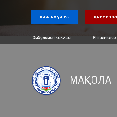
БОШ САҲИФА
ҚОНУНЧИЛ
Омбудсман ҳақида
Янгиликлар
МАҚОЛА