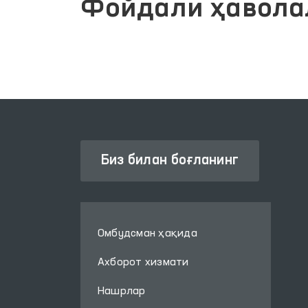
Фойдали ҳавола
Биз билан боғланинг
Омбудсман ҳақида
Ахборот хизмати
Нашрлар