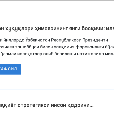
н ҳуқуқлари ҳимоясининг янги босқичи: илмий-
арий таҳлил
ги йилларда Ўзбекистон Республикаси Президенти
рзиёев ташаббуси билан халқимиз фаровонлиги йўл
 кўламли ислоҳотлар олиб борилиши натижасида мил
атчилигимиз пойдевори мустаҳкамланиб, инсон
қлари, эркинликлари ва қонуний манфаатлари
ТАФСИЛ
латланмоқда, ҳар бир фуқаро ва оила фаровонлиги 
н устуворлиги таъминланмоқда.
ққиёт стратегияси инсон қадрини
алтиришга қаратилган муҳим ташаббуслар