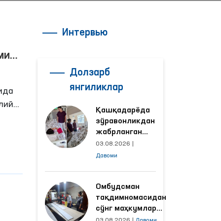
Интервью
Долзарб
янгиликлар
ида
лий
Қашқадарёда
зўравонликдан
жабрланган
аёлнинг ҳолати
ошиб,
03.08.2026
|
Омбудсман
Давоми
томонидан
ўрганилди
Омбудсман
тақдимномасидан
сўнг маҳкумлар
ни
меҳнат қилаётган
03.08.2026
|
Давоми