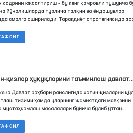
н қадрини юксалтириш – бу кенг қамровли тушунча б
аб олган
рча йўналишларда турлича талқин ва ёндошувлар
ида амалга оширилади. Тараққиёт стратегиясида эс
а энг аввало, қуйи бўғин ҳисобланган маҳаллалард
аб, жамоатчилик, давлат органлари ва Парламент
ТАФСИЛ
сида бажарилиши белгиланмоқда.
ин-қизлар ҳуқуқларини таъминлаш давлат
сатининг устувор йўналишидир
кеча Давлат раҳбари раислигида хотин-қизларни қў
атлаш тизими ҳамда уларнинг жамиятдаги мавқеини
а мустаҳкамлаш масалалари бўйича бўлиб ўтган
оселектор йиғилишида бугунги куннинг долзарб
фалари муҳокама этилди.
ТАФСИЛ