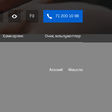
ЎЗ
71 200 10 96
Ҳамкорлик
Очиқ маълумотлар
Aсосий
Мақола