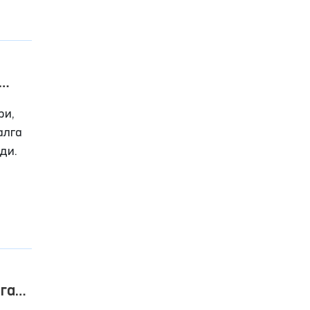
ри,
алга
ди.
га