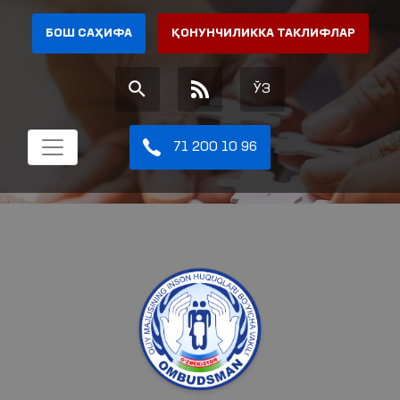
БОШ САҲИФА
ҚОНУНЧИЛИККА ТАКЛИФЛАР
ЎЗ
71 200 10 96