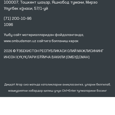
100007, Тошкент шаҳар, Яшнобод тумани, Мирзо
Улуғбек кўчаси, 57/1-уй
(71) 200-10-96
1096
Ушбу сайт материалларидан фойдаланганда,
www.ombudsman.uz
сайтига боғланиш керак
2026 © ЎЗБЕКИСТОН РЕСПУБЛИКАСИ ОЛИЙ МАЖЛИСИНИНГ
ИНСОН ҲУҚУҚЛАРИ БЎЙИЧА ВАКИЛИ (ОМБУДСМАН)
Диққат! Агар сиз матнда хатоликларни аниқласангиз, уларни белгилаб,
маъмуриятни хабардор қилиш учун Ctrl+Enter тугмаларини босинг