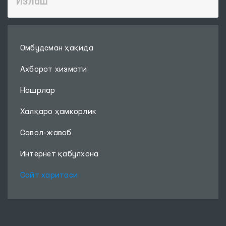
Омбудсман ҳақида
Ахборот хизмати
Нашрлар
Халқаро ҳамкорлик
Савол-жавоб
Интернет қабулхона
Сайт харитаси