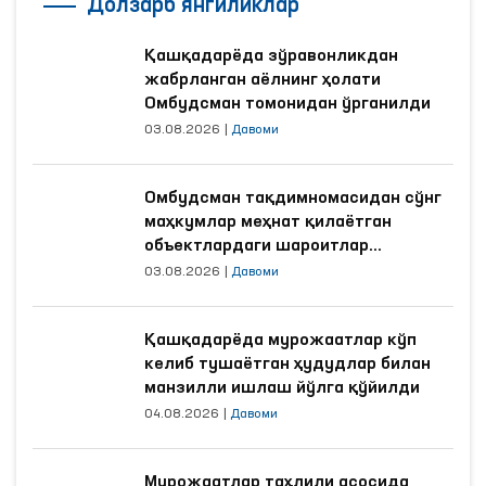
Долзарб янгиликлар
Қашқадарёда зўравонликдан
жабрланган аёлнинг ҳолати
Омбудсман томонидан ўрганилди
03.08.2026
|
Давоми
Омбудсман тақдимномасидан сўнг
маҳкумлар меҳнат қилаётган
объектлардаги шароитлар
яхшиланди
03.08.2026
|
Давоми
Қашқадарёда мурожаатлар кўп
келиб тушаётган ҳудудлар билан
манзилли ишлаш йўлга қўйилди
04.08.2026
|
Давоми
Мурожаатлар таҳлили асосида