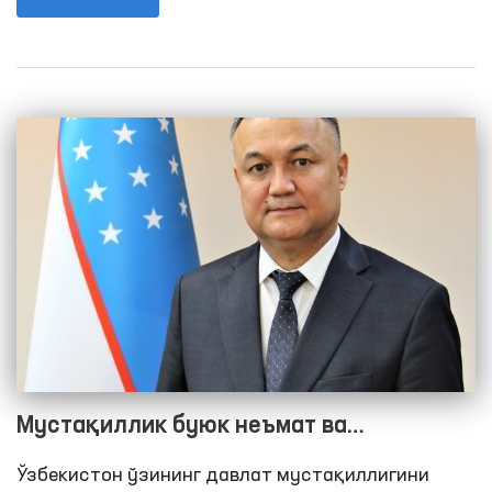
(омбудсман) номига келиб тушаётган
мурожаатлар мунтазам таҳлил қилиниб, қонун
ҳужжатларидаги бўшлиқларни бугунги кун
талабига мос равишда такомиллаштирилиши
бўйича таклифлар тайёрланмоқда.
Мустақиллик буюк неъмат ва
эркинликдир
Ўзбекистон ўзининг давлат мустақиллигини