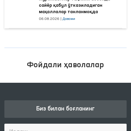
сайёр қабул ўтказиладиган
маҳаллалар танланмоқда
06.08.2026
|
Давоми
Фойдали ҳаволалар
Биз билан боғланинг