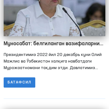
Муносабат: белгиланган вазифаларни
бажаришга ҳар бир халқ вакили масъул
Президентимиз 2022 йил 20 декабрь куни Олий
Мажлис ва Ўзбекистон халқига навбатдаги
Мурожаатномани тақдим этди. Давлатимиз
раҳбари миллий ривожланишимизнинг янги
даври бошлангани, аҳолимиз сони 36
БАТАФСИЛ
миллиондан ошганлиги, ҳар йили 900 мингта
янги авлодимиз сафимизга қўшилаётганлигини
алоҳида таъкидлади. Бу биринчи навбатда ҳар
биримиздан тинимсиз меҳнат қилишни талаб