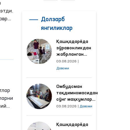
а
этди.
аври
Долзарб
р
янгиликлар
Қашқадарёда
батда
зўравонликдан
жабрланган
аёлнинг ҳолати
03.08.2026
|
а
Омбудсман
Давоми
томонидан
ўрганилди
қиёт
Омбудсман
ни
тлар
тақдимномасидан
ларни
сўнг маҳкумлар
лий
меҳнат қилаётган
03.08.2026
|
Давоми
объектлардаги
шароитлар
Қашқадарёда
яхшиланди
н