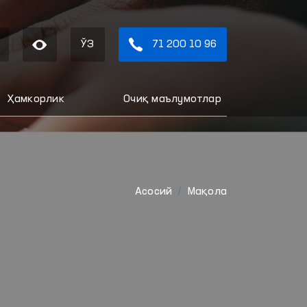
ЎЗ
71 200 10 96
Ҳамкорлик
Очиқ маълумотлар
Aсосий
Мақола