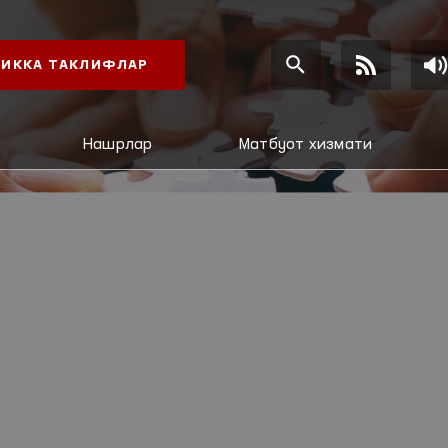
ИККА ТАКЛИФЛАР
Нашрлар
Матбуот хизмати