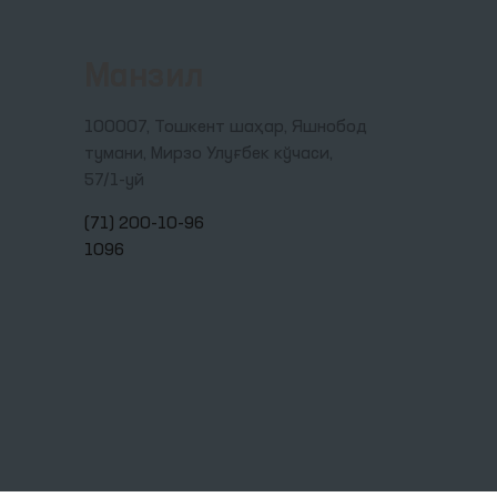
Манзил
100007, Тошкент шаҳар, Яшнобод
тумани, Мирзо Улуғбек кўчаси,
57/1-уй
(71) 200-10-96
1096