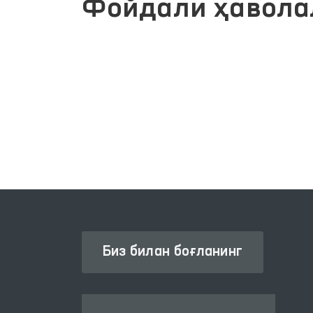
Фойдали ҳавола
Й
ОЛИЙ МАЖЛИС ҚОНУНЧИЛИК
ПАЛАТАСИ
Биз билан боғланинг