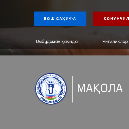
БОШ САҲИФА
ҚОНУНЧИЛ
Омбудсман ҳақида
Янгиликлар
МАҚОЛА