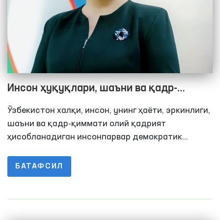
Инсон ҳуқуқлари, шаъни ва қадр-
қиммати давлат ҳимоясида:
Ўзбекистон халқи, инсон, унинг ҳаёти, эркинлиги,
қийноқларни олдини олиш бўйича
шаъни ва қадр-қиммати олий қадрият
Ўзбекистон тажрибаси
ҳисобланадиган инсонпарвар демократик
давлат, очиқ ва адолатли жамиятни барпо этиш
масъулиятини олган. Янги таҳрирда қабул
БАТАФСИЛ
қилинган Ўзбекистон Республикаси
Конституцияси муқаддимасига муҳрланган
ушбу сатрлар мамлакатимизда амалга
оширилаётган ислоҳотлар асосини ташкил