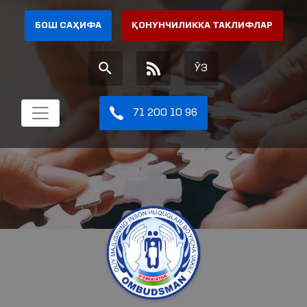
БОШ САҲИФА
ҚОНУНЧИЛИККА ТАКЛИФЛАР
ЎЗ
71 200 10 96