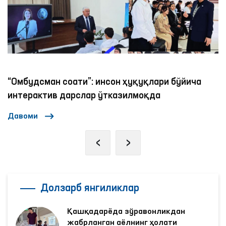
Ижтимоий тармоқларда аёллар ва болаларга
нисбатан зўравонликка қарши курашиш
механизмлари
Давоми
‹
›
Долзарб янгиликлар
Қашқадарёда зўравонликдан
жабрланган аёлнинг ҳолати