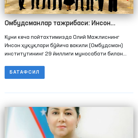
Омбудсманлар тажрибаси: Инсон
ҳуқуқлари–давлатлар барқарор
Куни кеча пойтахтимизда Олий Мажлиснинг
ривожланишининг муҳим омили
Инсон ҳуқуқлари бўйича вакили (Oмбудсман)
институтининг 29 йиллиги муносабати билан
“Инсон ҳуқуқлари–давлатлар барқарор
ривожланишининг муҳим омили” мавзусида
БАТАФСИЛ
халқаро конференция бўлиб ўтди.