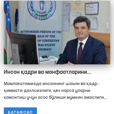
этади.
Инсон қадри ва манфаатларини
таъминлашга қаратилган туб
Мамлакатимизда инсоннинг шаъни ва қадр-
ислоҳотлар Ўзбекистон учун доимо
қиммати дахлсизлиги, ҳеч нарса уларни
устувор
камситиш учун асос бўлиши мумкин эмаслиги,
“Инсон қадри учун” тамойили Конституцияда,
қонунларимизда ва давлат идоралари
БАТАФСИЛ