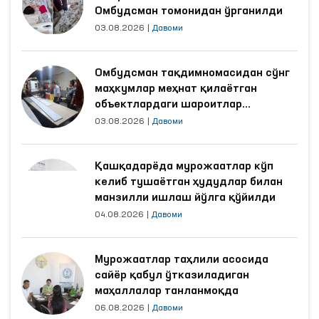
Омбудсман томонидан ўрганилди
03.08.2026
|
Давоми
Омбудсман тақдимномасидан сўнг
маҳкумлар меҳнат қилаётган
объектлардаги шароитлар
яхшиланди
03.08.2026
|
Давоми
Қашқадарёда мурожаатлар кўп
келиб тушаётган ҳудудлар билан
манзилли ишлаш йўлга қўйилди
04.08.2026
|
Давоми
Мурожаатлар таҳлили асосида
сайёр қабул ўтказиладиган
маҳаллалар танланмоқда
06.08.2026
|
Давоми