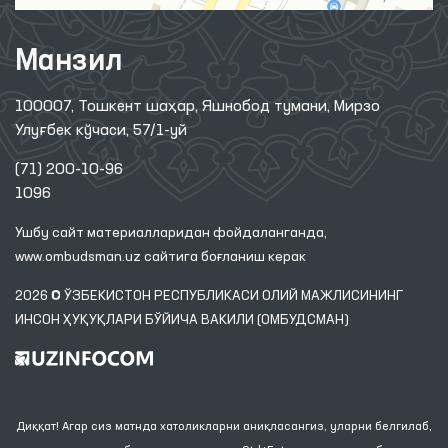
Манзил
100007, Тошкент шаҳар, Яшнобод тумани, Мирзо
Улуғбек кўчаси, 57/1-уй
(71) 200-10-96
1096
Ушбу сайт материалларидан фойдаланганда,
www.ombudsman.uz
сайтига боғланиш керак
2026 © ЎЗБЕКИСТОН РЕСПУБЛИКАСИ ОЛИЙ МАЖЛИСИНИНГ
ИНСОН ҲУҚУҚЛАРИ БЎЙИЧА ВАКИЛИ (ОМБУДСМАН)
Диққат! Агар сиз матнда хатоликларни аниқласангиз, уларни белгилаб,