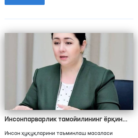
фаолиятида бош мезон бўлиши шартлиги
Давлат раҳбарининг қатъий талабидир. Шу
нуқтаи назардан, юртимизда амалга
оширилаётган ислоҳотлар, жумладан,
конституциявий жараёнлар натижасида, Бош
қомусимизда инсон қадри, манфаати учун
хизмат қиладиган нормалар амалдагисидан 3
бараварга кўпайди.
Инсонпарварлик тамойилининг ёрқин
ифодаси ҳаракатланиш эркинлиги
Инсон ҳуқуқларини таъминлаш масаласи