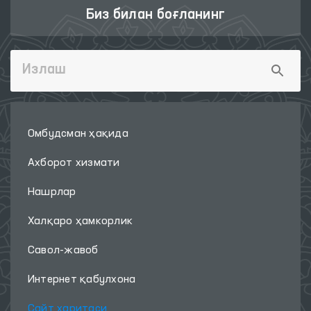
Биз билан боғланинг
Омбудсман ҳақида
Ахборот хизмати
Нашрлар
Халқаро ҳамкорлик
Савол-жавоб
Интернет қабулхона
Сайт харитаси