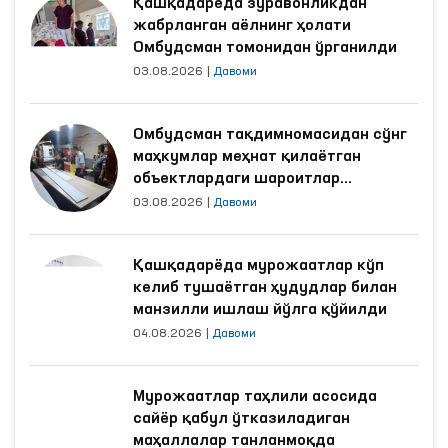
Қашқадарёда зўравонликдан
жабрланган аёлнинг ҳолати
Омбудсман томонидан ўрганилди
03.08.2026
|
Давоми
Омбудсман тақдимномасидан сўнг
маҳкумлар меҳнат қилаётган
объектлардаги шароитлар
яхшиланди
03.08.2026
|
Давоми
Қашқадарёда мурожаатлар кўп
келиб тушаётган ҳудудлар билан
манзилли ишлаш йўлга қўйилди
04.08.2026
|
Давоми
Мурожаатлар таҳлили асосида
сайёр қабул ўтказиладиган
маҳаллалар танланмоқда