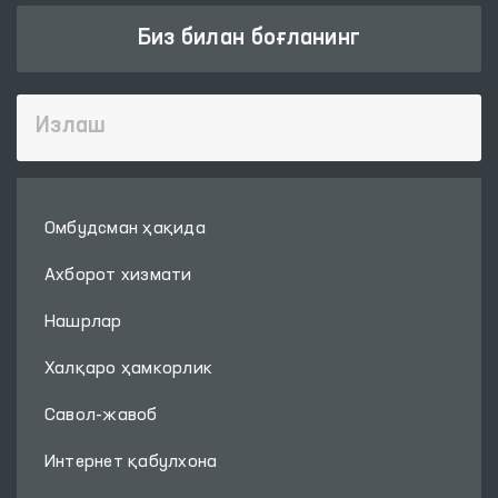
Биз билан боғланинг
Омбудсман ҳақида
Ахборот хизмати
Нашрлар
Халқаро ҳамкорлик
Савол-жавоб
Интернет қабулхона