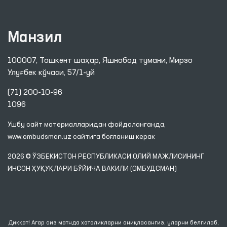
Манзил
100007, Тошкент шаҳар, Яшнобод тумани, Мирзо
Улуғбек кўчаси, 57/1-уй
(71) 200-10-96
1096
Ушбу сайт материалларидан фойдаланганда,
www.ombudsman.uz
сайтига боғланиш керак
2026 © ЎЗБЕКИСТОН РЕСПУБЛИКАСИ ОЛИЙ МАЖЛИСИНИНГ
ИНСОН ҲУҚУҚЛАРИ БЎЙИЧА ВАКИЛИ (ОМБУДСМАН)
Диққат! Агар сиз матнда хатоликларни аниқласангиз, уларни белгилаб,