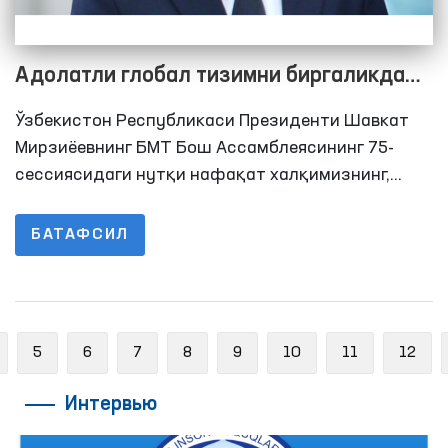
Адолатли глобал тизимни биргаликда
яратамиз
Ўзбекистон Республикаси Президенти Шавкат
Мирзиёевнинг БМТ Бош Ассамблеясининг 75-
сессиясидаги нутқи нафақат халқимизнинг,
балки дунё жамоатчилигининг ҳам эътиборини
тортди.
БАТАФСИЛ
revious
5
6
7
8
9
10
11
12
Интервью