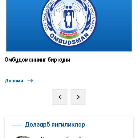
Омбудсманнинг бир куни
Давоми
‹
›
Долзарб янгиликлар