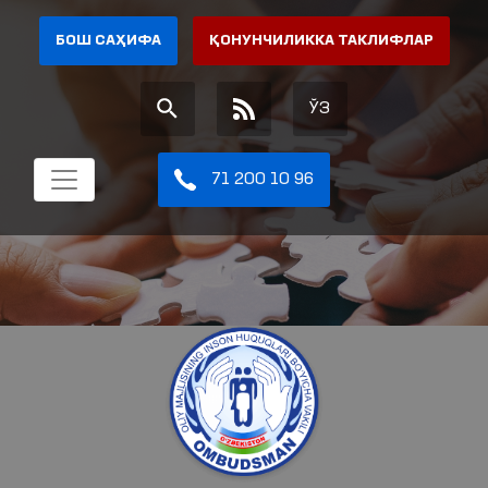
БОШ САҲИФА
ҚОНУНЧИЛИККА ТАКЛИФЛАР
ЎЗ
71 200 10 96