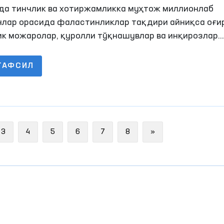
даси
да тинчлик ва хотиржамликка муҳтож миллионлаб
нлар орасида фаластинликлар тақдири айниқса оғир
ик можаролар, қуролли тўқнашувлар ва инқирозлар
жасида минглаб оилалар уй-жойидан, тинч ҳаётидан
лган
ТАФСИЛ
Next
3
4
5
6
7
8
»