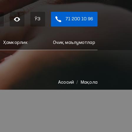
ЎЗ
71 200 10 96
Ҳамкорлик
Очиқ маълумотлар
Aсосий
Мақола