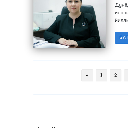
ифо
Дунё
инсо
йилл
нати
айри
БА
Previous
«
1
2