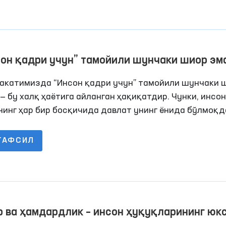
орликни фаоллаштириш юзасидан изчил ишлар ама
илди.
он қадри учун” тамойили шунчаки шиор эм
алқ ҳаётига айланган ҳақиқат
акатимизда “Инсон қадри учун” тамойили шунчаки 
— бу халқ ҳаётига айланган ҳақиқатдир. Чунки, инсон
инг ҳар бир босқичида давлат унинг ёнида бўлмоқд
ақиллик йиллари давомида юртимизда инсон қадри,
 ҳуқуқ ва эркинликлари давлат сиёсатининг маркази
ТАФСИЛ
. Айниқса, 2017 йилдан бошлаб бу жараёнлар янги
чга кўтарилиб, Ҳаракатлар стратегияси, Инсон ҳуқу
а миллий стратегия, Тараққиёт стратегияси,
екистон–2030” дастури қабул қилинди.
 ва ҳамдардлик – инсон ҳуқуқларининг юк