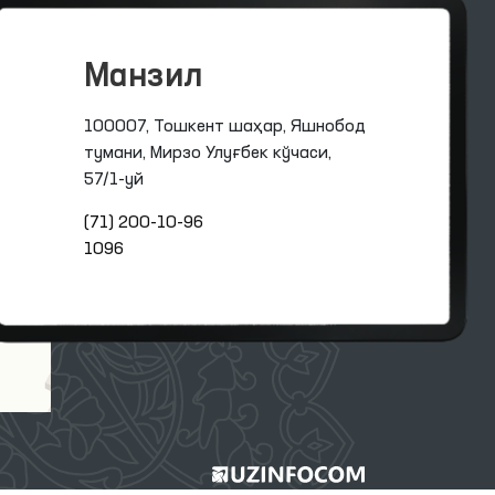
Манзил
100007, Тошкент шаҳар, Яшнобод
тумани, Мирзо Улуғбек кўчаси,
57/1-уй
(71) 200-10-96
1096