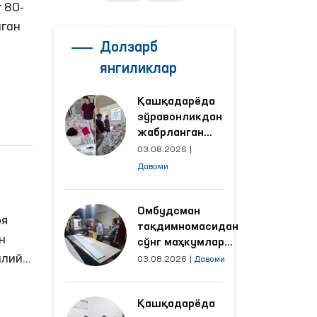
 80-
аган
Долзарб
янгиликлар
Қашқадарёда
зўравонликдан
жабрланган
аёлнинг ҳолати
03.08.2026
|
Омбудсман
Давоми
томонидан
ўрганилди
Омбудсман
оя
тақдимномасидан
н
сўнг маҳкумлар
лий-
меҳнат қилаётган
03.08.2026
|
Давоми
объектлардаги
шароитлар
Қашқадарёда
яхшиланди
илан