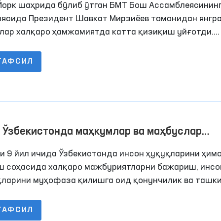
Йорк шаҳрида бўлиб ўтган БМТ Бош Ассамблеясининг
иясида Президент Шавкат Мирзиёев томонидан янгр
лар халқаро ҳамжамиятда катта қизиқиш уйғотди.
атимиз раҳбари, аввало, БМТ Хавфсизлик Кенгашини
сформация қилиш ва унинг таркибини кенгайтириш
ТАФСИЛ
рлигини таъкидлаб ўтдилар
 Ўзбекистонда маҳкумлар ва маҳбуслар
уқларини таъминлаш
и 9 йил ичида Ўзбекистонда инсон ҳуқуқларини ҳим
ш соҳасида халқаро мажбуриятларни бажариш, инсо
қларини муҳофаза қилишга оид қонунчилик ва ташки
қий базани мустаҳкамлаш, халқаро стандартларни
ий қонунчиликка имплементация қилиш ҳамда инсон
ТАФСИЛ
қларини ҳимоя қилиш бўйича халқаро ташкилотлар б