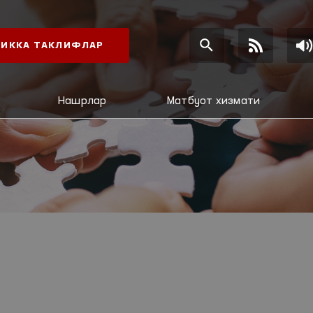
ИККА ТАКЛИФЛАР
Нашрлар
Матбуот хизмати