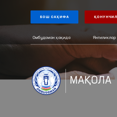
БОШ САҲИФА
ҚОНУНЧИЛ
Омбудсман ҳақида
Янгиликлар
МАҚОЛА