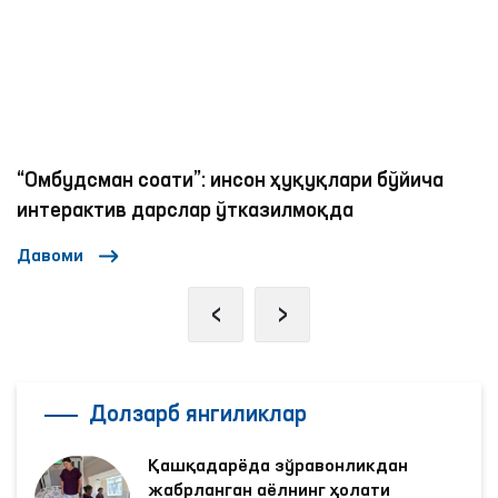
“Омбудсман соати”: инсон ҳуқуқлари бўйича
интерактив дарслар ўтказилмоқда
Давоми
‹
›
Долзарб янгиликлар
Қашқадарёда зўравонликдан
жабрланган аёлнинг ҳолати