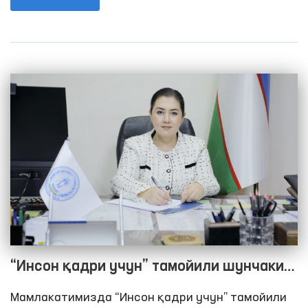
халқаро стандартларни миллий қонунчиликка
имплементация қилиш ҳамда инсон ҳуқуқларини
ҳимоя қилиш бўйича халқаро ташкилотлар билан
ҳамкорликни фаоллаштириш юзасидан изчил
ишлар амалга оширилди.
“Инсон қадри учун” тамойили шунчаки
шиор эмас — бу халқ ҳаётига айланган
Мамлакатимизда “Инсон қадри учун” тамойили