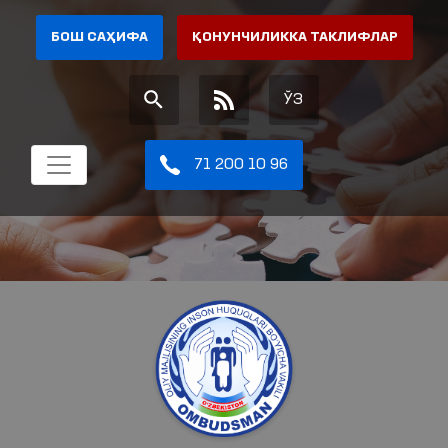
БОШ САҲИФА
ҚОНУНЧИЛИККА ТАКЛИФЛАР
ЎЗ
71 200 10 96