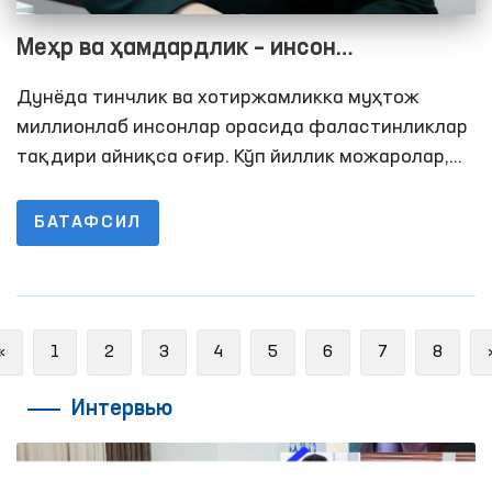
Меҳр ва ҳамдардлик – инсон
ҳуқуқларининг юксак ифодаси
Дунёда тинчлик ва хотиржамликка муҳтож
миллионлаб инсонлар орасида фаластинликлар
тақдири айниқса оғир. Кўп йиллик можаролар,
қуролли тўқнашувлар ва инқирозлар
натижасида минглаб оилалар уй-жойидан, тинч
БАТАФСИЛ
ҳаётидан айрилган
Previous
«
1
2
3
4
5
6
7
8
Интервью