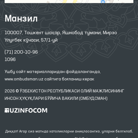
Манзил
100007, Тошкент шаҳар, Яшнобод тумани, Мирзо
Улуғбек кўчаси, 57/1-уй
(71) 200-10-96
1096
Ушбу сайт материалларидан фойдаланганда,
www.ombudsman.uz
сайтига боғланиш керак
2026 © ЎЗБЕКИСТОН РЕСПУБЛИКАСИ ОЛИЙ МАЖЛИСИНИНГ
ИНСОН ҲУҚУҚЛАРИ БЎЙИЧА ВАКИЛИ (ОМБУДСМАН)
Диққат! Агар сиз матнда хатоликларни аниқласангиз, уларни белгилаб,