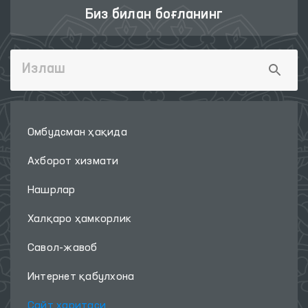
Биз билан боғланинг
Омбудсман ҳақида
Ахборот хизмати
Нашрлар
Халқаро ҳамкорлик
Савол-жавоб
Интернет қабулхона
Сайт харитаси