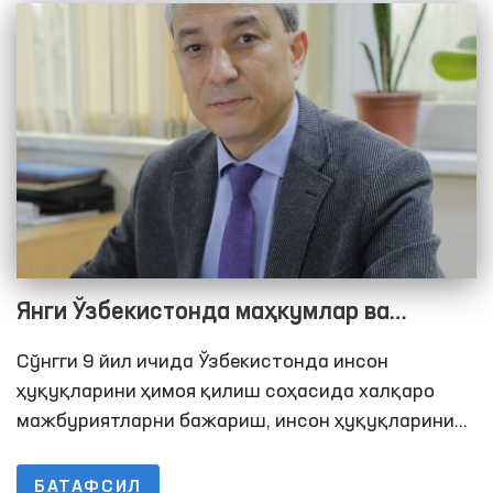
Янги Ўзбекистонда маҳкумлар ва
маҳбуслар ҳуқуқларини таъминлаш
Сўнгги 9 йил ичида Ўзбекистонда инсон
ҳуқуқларини ҳимоя қилиш соҳасида халқаро
мажбуриятларни бажариш, инсон ҳуқуқларини
муҳофаза қилишга оид қонунчилик ва
ташкилий-ҳуқуқий базани мустаҳкамлаш,
БАТАФСИЛ