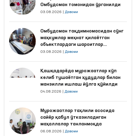
Омбудсман томонидан ўрганилди
03.08.2026
|
Давоми
Омбудсман тақдимномасидан сўнг
маҳкумлар меҳнат қилаётган
объектлардаги шароитлар
яхшиланди
03.08.2026
|
Давоми
Қашқадарёда мурожаатлар кўп
келиб тушаётган ҳудудлар билан
манзилли ишлаш йўлга қўйилди
04.08.2026
|
Давоми
Мурожаатлар таҳлили асосида
сайёр қабул ўтказиладиган
маҳаллалар танланмоқда
06.08.2026
|
Давоми