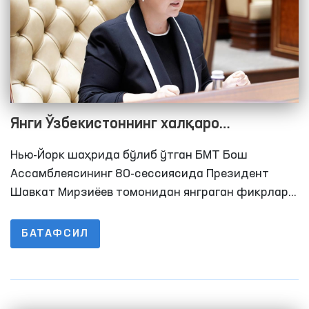
Янги Ўзбекистоннинг халқаро
минбардаги овози: тинчлик ва инсон
Нью-Йорк шаҳрида бўлиб ўтган БМТ Бош
ҳуқуқлари йўлида
Ассамблеясининг 80-сессиясида Президент
Шавкат Мирзиёев томонидан янграган фикрлар
халқаро ҳамжамиятда катта қизиқиш уйғотди.
Давлатимиз раҳбари, аввало, БМТ Хавфсизлик
БАТАФСИЛ
Кенгашини трансформация қилиш ва унинг
таркибини кенгайтириш зарурлигини таъкидлаб
ўтдилар