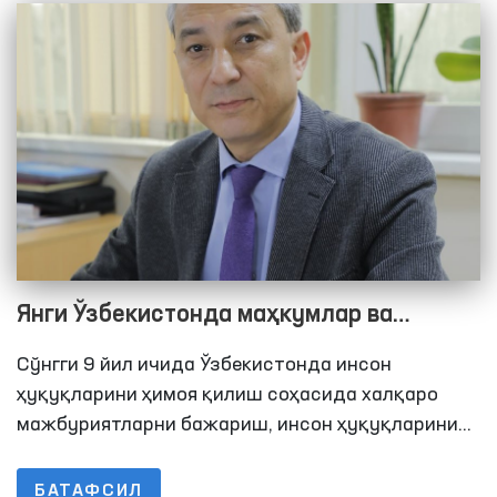
Янги Ўзбекистонда маҳкумлар ва
маҳбуслар ҳуқуқларини таъминлаш
Сўнгги 9 йил ичида Ўзбекистонда инсон
ҳуқуқларини ҳимоя қилиш соҳасида халқаро
мажбуриятларни бажариш, инсон ҳуқуқларини
муҳофаза қилишга оид қонунчилик ва
ташкилий-ҳуқуқий базани мустаҳкамлаш,
БАТАФСИЛ