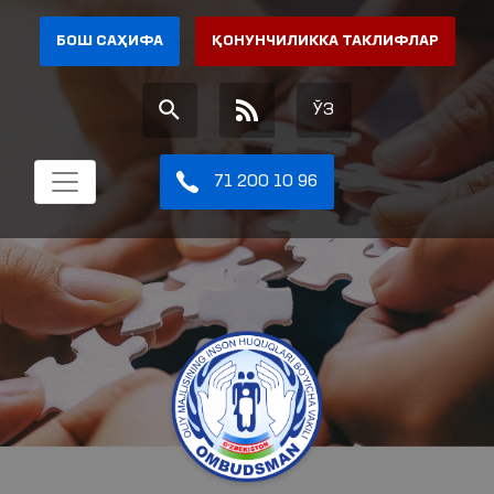
БОШ САҲИФА
ҚОНУНЧИЛИККА ТАКЛИФЛАР
ЎЗ
71 200 10 96