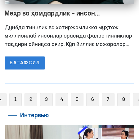
Меҳр ва ҳамдардлик – инсон
ҳуқуқларининг юксак ифодаси
Дунёда тинчлик ва хотиржамликка муҳтож
миллионлаб инсонлар орасида фаластинликлар
тақдири айниқса оғир. Кўп йиллик можаролар,
қуролли тўқнашувлар ва инқирозлар
натижасида минглаб оилалар уй-жойидан, тинч
БАТАФСИЛ
ҳаётидан айрилган
Previous
«
1
2
3
4
5
6
7
8
Интервью