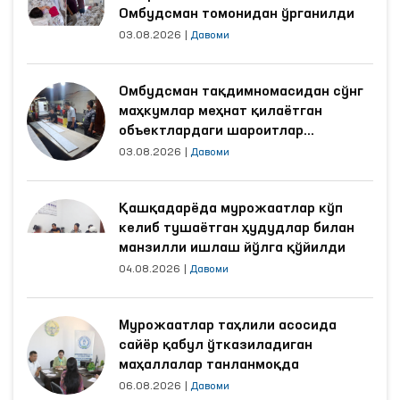
Омбудсман томонидан ўрганилди
03.08.2026
|
Давоми
Омбудсман тақдимномасидан сўнг
маҳкумлар меҳнат қилаётган
объектлардаги шароитлар
яхшиланди
03.08.2026
|
Давоми
Қашқадарёда мурожаатлар кўп
келиб тушаётган ҳудудлар билан
манзилли ишлаш йўлга қўйилди
04.08.2026
|
Давоми
Мурожаатлар таҳлили асосида
сайёр қабул ўтказиладиган
маҳаллалар танланмоқда
06.08.2026
|
Давоми