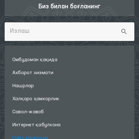
Биз билан боғланинг
Омбудсман ҳақида
Ахборот хизмати
Нашрлар
Халқаро ҳамкорлик
Савол-жавоб
Интернет қабулхона
Сайт харитаси