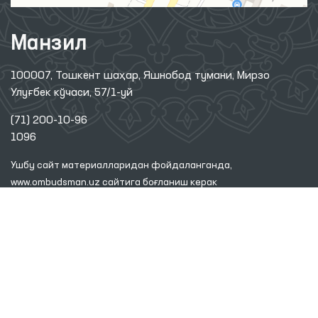
Манзил
100007, Тошкент шаҳар, Яшнобод тумани, Мирзо
Улуғбек кўчаси, 57/1-уй
(71) 200-10-96
1096
Ушбу сайт материалларидан фойдаланганда,
www.ombudsman.uz
сайтига боғланиш керак
2026 © ЎЗБЕКИСТОН РЕСПУБЛИКАСИ ОЛИЙ МАЖЛИСИНИНГ
ИНСОН ҲУҚУҚЛАРИ БЎЙИЧА ВАКИЛИ (ОМБУДСМАН)
Диққат! Агар сиз матнда хатоликларни аниқласангиз, уларни белгилаб,