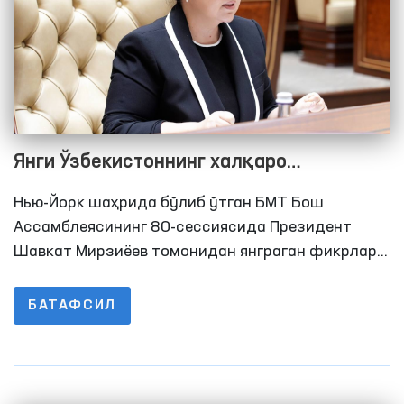
Янги Ўзбекистоннинг халқаро
минбардаги овози: тинчлик ва инсон
Нью-Йорк шаҳрида бўлиб ўтган БМТ Бош
ҳуқуқлари йўлида
Ассамблеясининг 80-сессиясида Президент
Шавкат Мирзиёев томонидан янграган фикрлар
халқаро ҳамжамиятда катта қизиқиш уйғотди.
Давлатимиз раҳбари, аввало, БМТ Хавфсизлик
БАТАФСИЛ
Кенгашини трансформация қилиш ва унинг
таркибини кенгайтириш зарурлигини таъкидлаб
ўтдилар