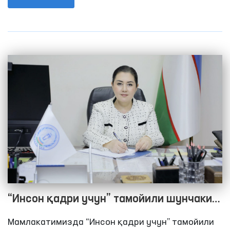
халқаро стандартларни миллий қонунчиликка
имплементация қилиш ҳамда инсон ҳуқуқларини
ҳимоя қилиш бўйича халқаро ташкилотлар билан
ҳамкорликни фаоллаштириш юзасидан изчил
ишлар амалга оширилди.
“Инсон қадри учун” тамойили шунчаки
шиор эмас — бу халқ ҳаётига айланган
Мамлакатимизда “Инсон қадри учун” тамойили