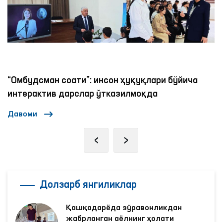
“Омбудсман соати”: инсон ҳуқуқлари бўйича
интерактив дарслар ўтказилмоқда
Давоми
‹
›
Долзарб янгиликлар
Қашқадарёда зўравонликдан
жабрланган аёлнинг ҳолати