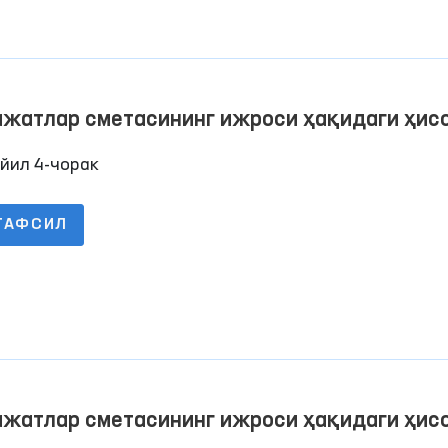
ажатлар сметасининг ижроси ҳақидаги ҳис
йил 4-чорак
ТАФСИЛ
ажатлар сметасининг ижроси ҳақидаги ҳис