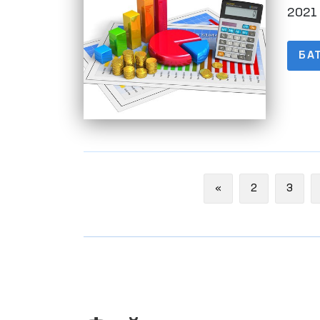
2021 
БА
Previous
«
2
3