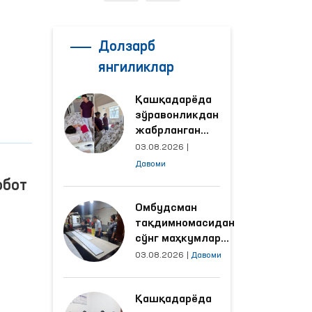
Долзарб
янгиликлар
Қашқадарёда
зўравонликдан
жабрланган
аёлнинг ҳолати
03.08.2026
|
Омбудсман
Давоми
томонидан
обот
ўрганилди
Омбудсман
тақдимномасидан
сўнг маҳкумлар
меҳнат қилаётган
03.08.2026
|
Давоми
объектлардаги
шароитлар
Қашқадарёда
яхшиланди