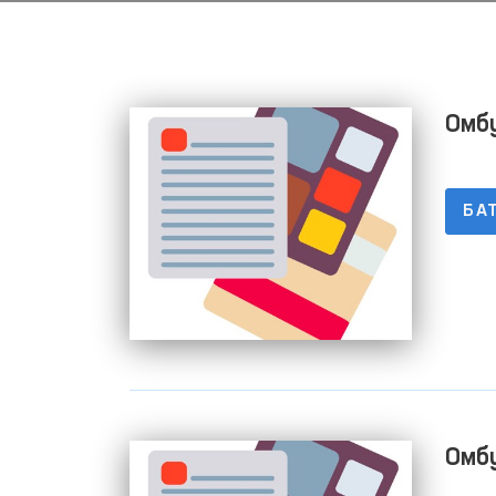
Омбу
бўй
жам
БА
Ҳис
Омб
баж