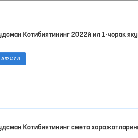
дсман Котибиятининг 2022й ил 1-чорак як
ича бюджетдан ташқари ривожлантириш
ғармасининг пул айланмалари тўғрисида
ТАФСИЛ
оботи
Ижтимоий тармоқларда
Омбудсманнинг бир к
аёллар ва болаларга
нисбатан зўравонликка
Давоми
Давоми
қарши курашиш
удсман Котибиятининг смета харажатларин
механизмлари
арилиши тўғрисида Ҳисобот 2022 йил 1-чо