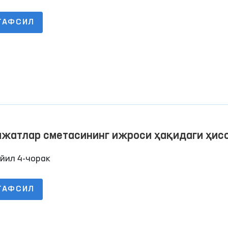
ТАФСИЛ
ажатлар сметасининг ижроси ҳақидаги ҳис
йил 4-чорак
ТАФСИЛ