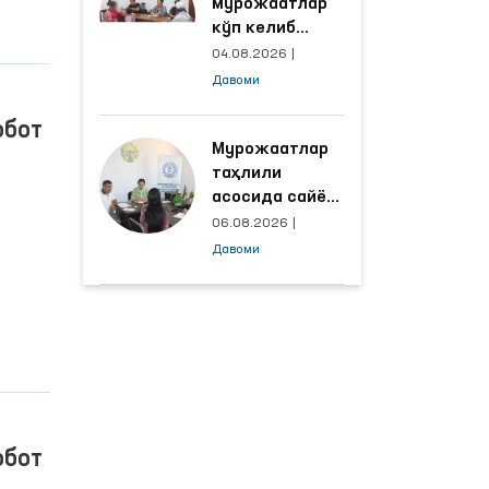
мурожаатлар
кўп келиб
тушаётган
04.08.2026
|
ҳудудлар
Давоми
билан
манзилли
обот
ишлаш йўлга
Мурожаатлар
қўйилди
таҳлили
асосида сайёр
қабул
06.08.2026
|
ўтказиладиган
Давоми
маҳаллалар
танланмоқда
обот