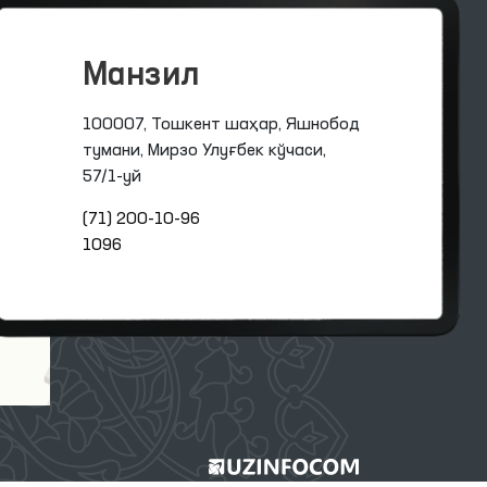
Манзил
100007, Тошкент шаҳар, Яшнобод
тумани, Мирзо Улуғбек кўчаси,
57/1-уй
(71) 200-10-96
1096