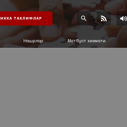
ИККА ТАКЛИФЛАР
Нашрлар
Матбуот хизмати