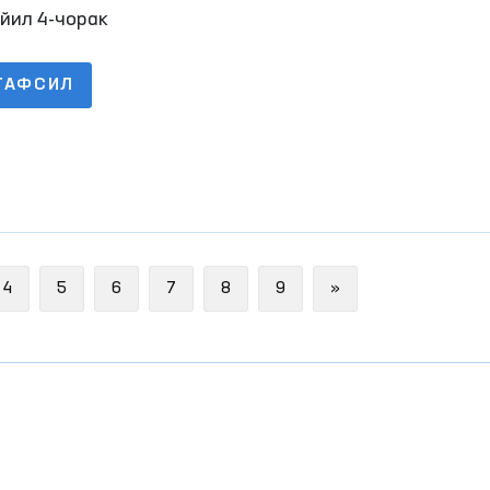
йил 4-чорак
ТАФСИЛ
Next
4
5
6
7
8
9
»