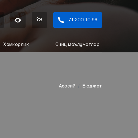
ЎЗ
71 200 10 96
Ҳамкорлик
Очиқ маълумотлар
Aсосий
Бюджет