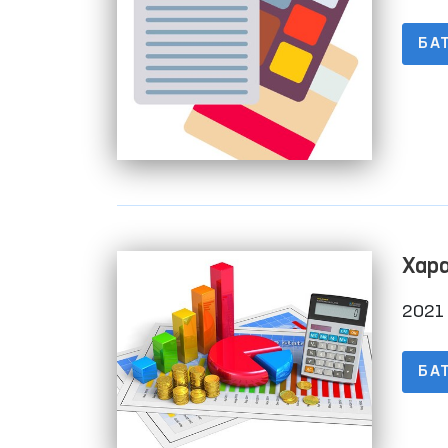
БА
Хар
2021 
БА