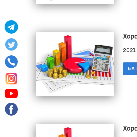
Хар
2021 
БА
Хар