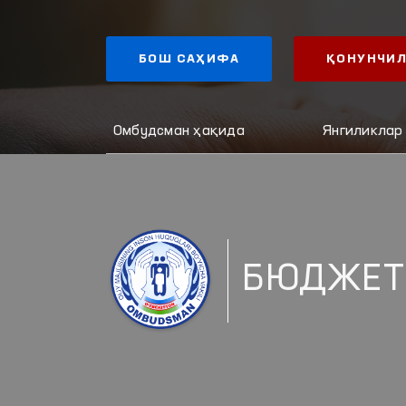
БОШ САҲИФА
ҚОНУНЧИЛ
Омбудсман ҳақида
Янгиликлар
БЮДЖЕТ