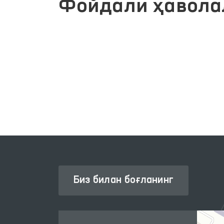
Фойдали ҳавола
Й
ОЛИЙ МАЖЛИС ҚОНУНЧИЛИК
ПАЛАТАСИ
Биз билан боғланинг