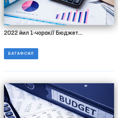
2022 йил 1-чорак// Бюджет
жараёнининг очиқлигини таъминлаш
мақсадида расмий веб-сайтида
БАТАФСИЛ
маълумотларни жойлаштириш тартиби
тўғрисидаги низомнинг 1-8-ИЛОВАЛАРИ