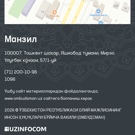
Манзил
100007, Тошкент шаҳар, Яшнобод тумани, Мирзо
Улуғбек кўчаси, 57/1-уй
(71) 200-10-96
1096
Ушбу сайт материалларидан фойдаланганда,
www.ombudsman.uz
сайтига боғланиш керак
2026 © ЎЗБЕКИСТОН РЕСПУБЛИКАСИ ОЛИЙ МАЖЛИСИНИНГ
ИНСОН ҲУҚУҚЛАРИ БЎЙИЧА ВАКИЛИ (ОМБУДСМАН)