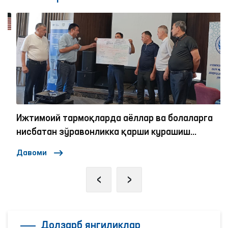
Ижтимоий тармоқларда аёллар ва болаларга
нисбатан зўравонликка қарши курашиш
механизмлари
Давоми
‹
›
Долзарб янгиликлар