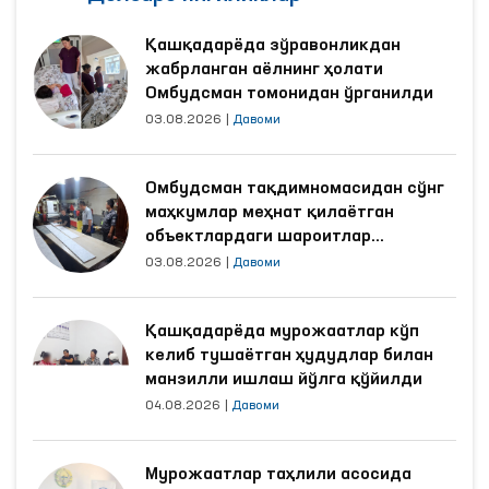
Қашқадарёда зўравонликдан
жабрланган аёлнинг ҳолати
Омбудсман томонидан ўрганилди
03.08.2026
|
Давоми
Омбудсман тақдимномасидан сўнг
маҳкумлар меҳнат қилаётган
объектлардаги шароитлар
яхшиланди
03.08.2026
|
Давоми
Қашқадарёда мурожаатлар кўп
келиб тушаётган ҳудудлар билан
манзилли ишлаш йўлга қўйилди
04.08.2026
|
Давоми
Мурожаатлар таҳлили асосида