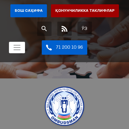
БОШ САҲИФА
ҚОНУНЧИЛИККА ТАКЛИФЛАР
ЎЗ
71 200 10 96