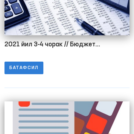
2021 йил 3-4 чорак // Бюджет
жараёнининг очиқлигини таъминлаш
мақсадида расмий веб-сайтида
БАТАФСИЛ
маълумотларни жойлаштириш тартиби
тўғрисидаги низомнинг 1-8-ИЛОВАЛАРИ