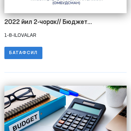
2022 йил 2-чорак// Бюджет
жараёнининг очиқлигини таъминлаш
1-8-ILOVALAR
мақсадида расмий веб-сайтида
маълумотларни жойлаштириш тартиби
БАТАФСИЛ
тўғрисидаги низомнинг 1-8-ИЛОВАЛАРИ