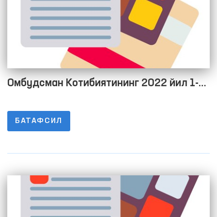
Омбудсман Котибиятининг 2022 йил 1-
чорак якуни бўйича дебитор ва кредитор
қарздорлик тўғрисида Маълумот
БАТАФСИЛ