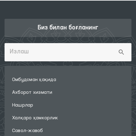
Биз билан боғланинг
Омбудсман ҳақида
Ахборот хизмати
Нашрлар
Халқаро ҳамкорлик
Савол-жавоб