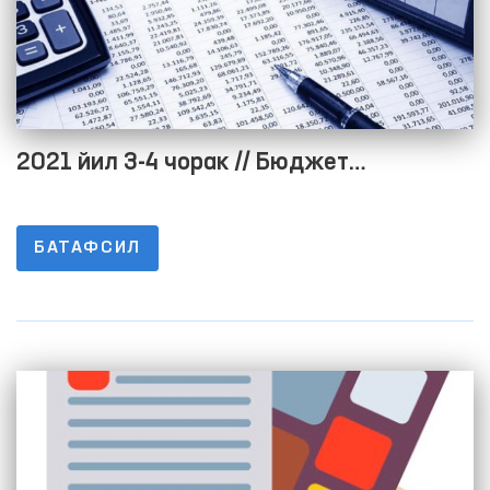
2021 йил 3-4 чорак // Бюджет
жараёнининг очиқлигини таъминлаш
мақсадида расмий веб-сайтида
БАТАФСИЛ
маълумотларни жойлаштириш тартиби
тўғрисидаги низомнинг 1-8-ИЛОВАЛАРИ