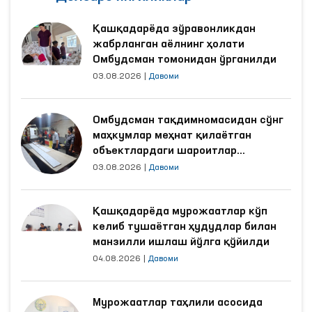
Қашқадарёда зўравонликдан
жабрланган аёлнинг ҳолати
Омбудсман томонидан ўрганилди
03.08.2026
|
Давоми
Омбудсман тақдимномасидан сўнг
маҳкумлар меҳнат қилаётган
объектлардаги шароитлар
яхшиланди
03.08.2026
|
Давоми
Қашқадарёда мурожаатлар кўп
келиб тушаётган ҳудудлар билан
манзилли ишлаш йўлга қўйилди
04.08.2026
|
Давоми
Мурожаатлар таҳлили асосида