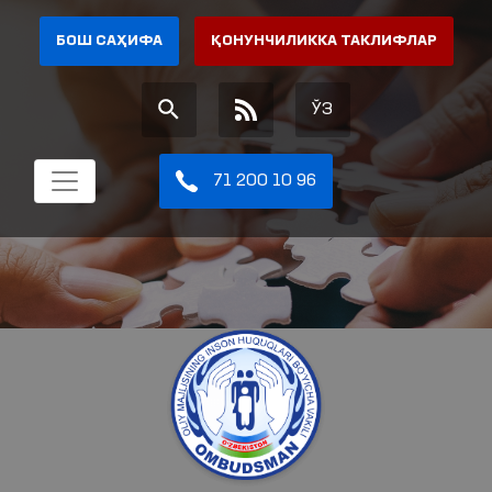
БОШ САҲИФА
ҚОНУНЧИЛИККА ТАКЛИФЛАР
ЎЗ
71 200 10 96