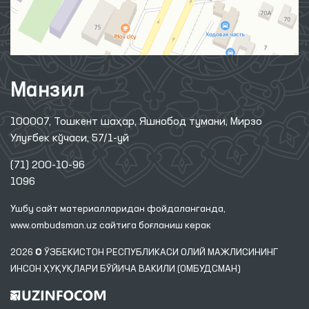
Манзил
100007, Тошкент шаҳар, Яшнобод тумани, Мирзо
Улуғбек кўчаси, 57/1-уй
(71) 200-10-96
1096
Ушбу сайт материалларидан фойдаланганда,
www.ombudsman.uz
сайтига боғланиш керак
2026 © ЎЗБЕКИСТОН РЕСПУБЛИКАСИ ОЛИЙ МАЖЛИСИНИНГ
ИНСОН ҲУҚУҚЛАРИ БЎЙИЧА ВАКИЛИ (ОМБУДСМАН)