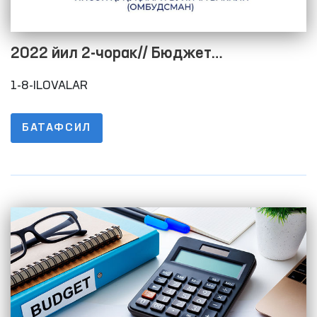
2022 йил 2-чорак// Бюджет
жараёнининг очиқлигини таъминлаш
1-8-ILOVALAR
мақсадида расмий веб-сайтида
маълумотларни жойлаштириш тартиби
БАТАФСИЛ
тўғрисидаги низомнинг 1-8-ИЛОВАЛАРИ