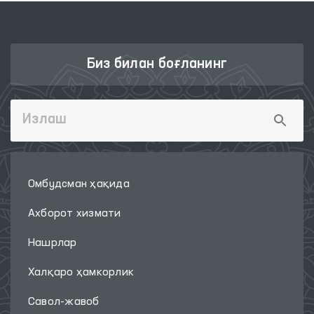
Биз билан боғланинг
Омбудсман ҳақида
Ахборот хизмати
Нашрлар
Халқаро ҳамкорлик
Савол-жавоб