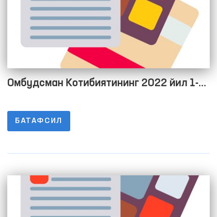
Омбудсман Котибиятининг 2022 йил 1-
чорак якуни бўйича дебитор ва кредитор
қарздорлик тўғрисида Маълумот
БАТАФСИЛ