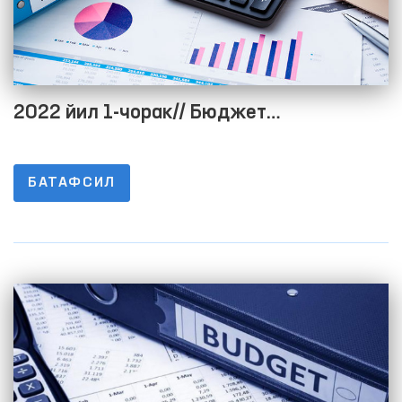
2022 йил 1-чорак// Бюджет
жараёнининг очиқлигини таъминлаш
мақсадида расмий веб-сайтида
БАТАФСИЛ
маълумотларни жойлаштириш тартиби
тўғрисидаги низомнинг 1-8-ИЛОВАЛАРИ