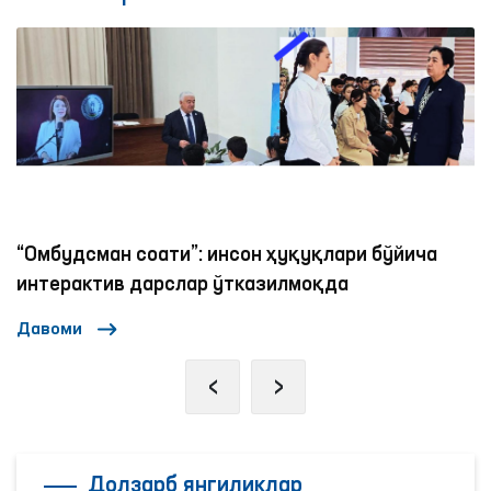
“Омбудсман соати”: инсон ҳуқуқлари бўйича
интерактив дарслар ўтказилмоқда
Давоми
‹
›
Долзарб янгиликлар