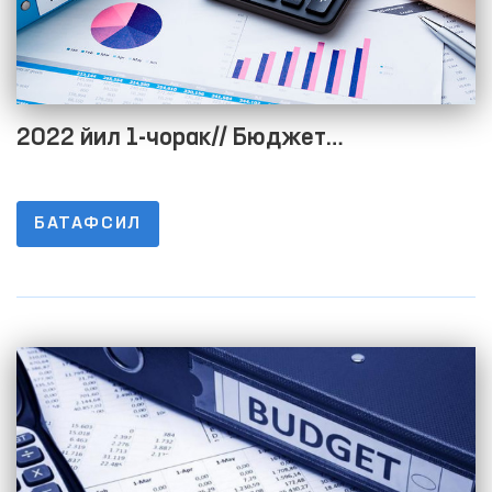
2022 йил 1-чорак// Бюджет
жараёнининг очиқлигини таъминлаш
мақсадида расмий веб-сайтида
БАТАФСИЛ
маълумотларни жойлаштириш тартиби
тўғрисидаги низомнинг 1-8-ИЛОВАЛАРИ