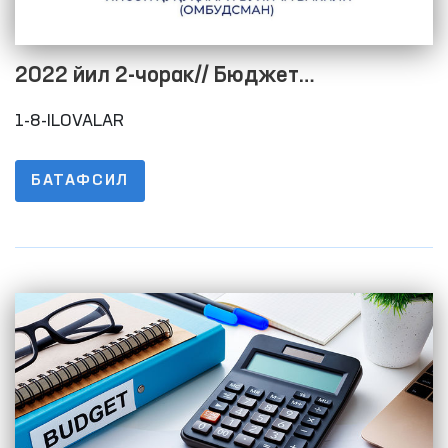
2022 йил 2-чорак// Бюджет
жараёнининг очиқлигини таъминлаш
1-8-ILOVALAR
мақсадида расмий веб-сайтида
маълумотларни жойлаштириш тартиби
БАТАФСИЛ
тўғрисидаги низомнинг 1-8-ИЛОВАЛАРИ