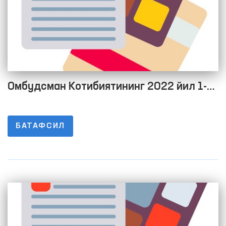
Омбудсман Котибиятининг 2022 йил 1-
чорак якуни бўйича дебитор ва кредитор
қарздорлик тўғрисида Маълумот
БАТАФСИЛ