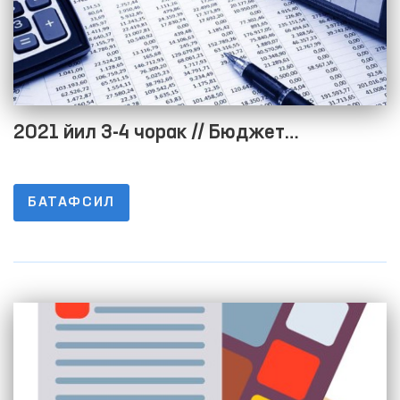
2021 йил 3-4 чорак // Бюджет
жараёнининг очиқлигини таъминлаш
мақсадида расмий веб-сайтида
БАТАФСИЛ
маълумотларни жойлаштириш тартиби
тўғрисидаги низомнинг 1-8-ИЛОВАЛАРИ