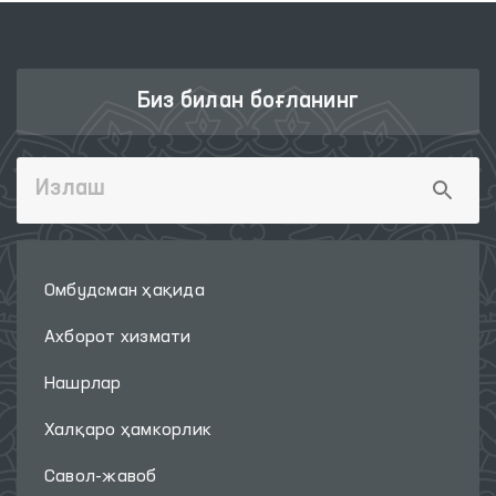
Биз билан боғланинг
Омбудсман ҳақида
Ахборот хизмати
Нашрлар
Халқаро ҳамкорлик
Савол-жавоб