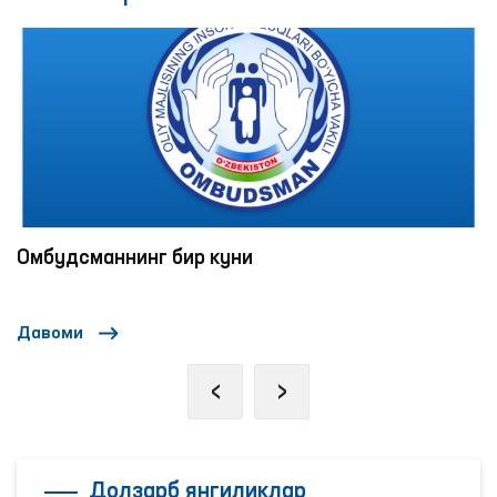
Омбудсманнинг бир куни
Давоми
‹
›
Долзарб янгиликлар