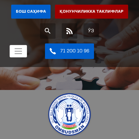
БОШ САҲИФА
ҚОНУНЧИЛИККА ТАКЛИФЛАР
ЎЗ
71 200 10 96