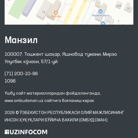
Манзил
100007, Тошкент шаҳар, Яшнобод тумани, Мирзо
Улуғбек кўчаси, 57/1-уй
(71) 200-10-96
1096
Ушбу сайт материалларидан фойдаланганда,
www.ombudsman.uz
сайтига боғланиш керак
2026 © ЎЗБЕКИСТОН РЕСПУБЛИКАСИ ОЛИЙ МАЖЛИСИНИНГ
ИНСОН ҲУҚУҚЛАРИ БЎЙИЧА ВАКИЛИ (ОМБУДСМАН)