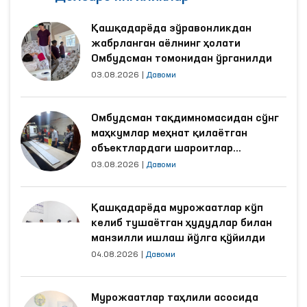
Қашқадарёда зўравонликдан
жабрланган аёлнинг ҳолати
Омбудсман томонидан ўрганилди
03.08.2026
|
Давоми
Омбудсман тақдимномасидан сўнг
маҳкумлар меҳнат қилаётган
объектлардаги шароитлар
яхшиланди
03.08.2026
|
Давоми
Қашқадарёда мурожаатлар кўп
келиб тушаётган ҳудудлар билан
манзилли ишлаш йўлга қўйилди
04.08.2026
|
Давоми
Мурожаатлар таҳлили асосида