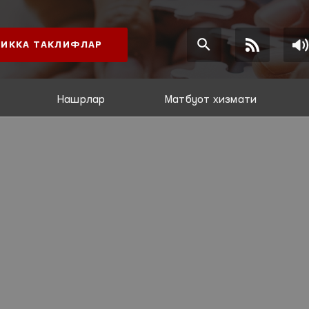
ИККА ТАКЛИФЛАР
Нашрлар
Матбуот хизмати