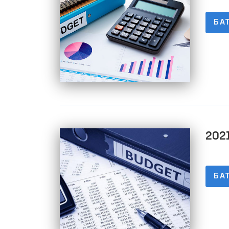
сай
БА
тўғ
2021
очиқл
сай
БА
тўғ