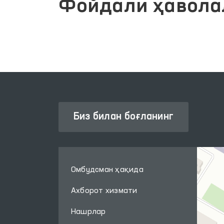
Фойдали ҳавола
Биз билан боғланинг
Омбудсман ҳақида
Ахборот хизмати
Нашрлар