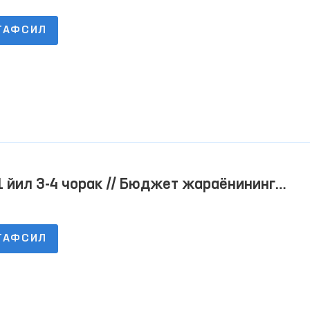
тида маълумотларни жойлаштириш тартиби
ТАФСИЛ
рисидаги низомнинг 1-8-ИЛОВАЛАРИ
 йил 3-4 чорак // Бюджет жараёнининг
игини таъминлаш мақсадида расмий веб-
тида маълумотларни жойлаштириш тартиби
ТАФСИЛ
рисидаги низомнинг 1-8-ИЛОВАЛАРИ