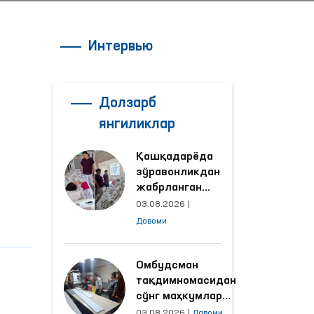
Интервью
Долзарб
янгиликлар
Қашқадарёда
зўравонликдан
жабрланган
аёлнинг ҳолати
03.08.2026
|
Омбудсман
Давоми
томонидан
ўрганилди
Омбудсман
тақдимномасидан
сўнг маҳкумлар
меҳнат қилаётган
03.08.2026
|
Давоми