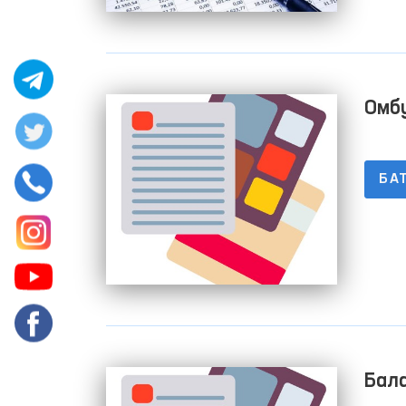
Омбу
бўйи
Маъ
БА
Бал