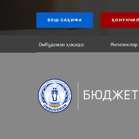
БОШ САҲИФА
ҚОНУНЧИЛ
Омбудсман ҳақида
Янгиликлар
БЮДЖЕТ