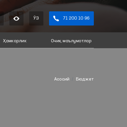
ЎЗ
71 200 10 96
Ҳамкорлик
Очиқ маълумотлар
Aсосий
Бюджет