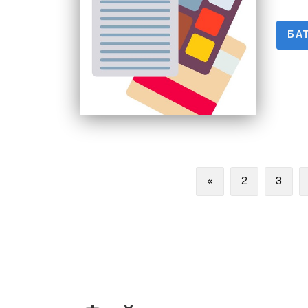
БА
Previous
«
2
3