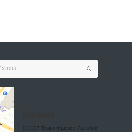
Манзил
100007, Тошкент шаҳар, Яшнобод