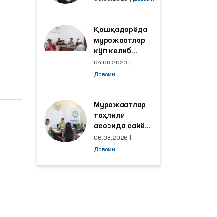
объектлардаги
шароитлар
Қашқадарёда
яхшиланди
мурожаатлар
кўп келиб
тушаётган
04.08.2026
|
ҳудудлар
Давоми
билан
манзилли
ишлаш йўлга
Мурожаатлар
қўйилди
таҳлили
асосида сайёр
қабул
06.08.2026
|
ўтказиладиган
Давоми
маҳаллалар
танланмоқда