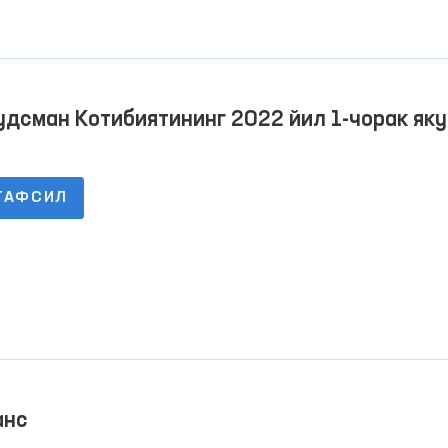
дсман Котибиятининг 2022 йил 1-чорак як
ча дебитор ва кредитор қарздорлик тўғри
лумот
ТАФСИЛ
анс